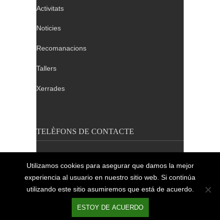
Activitats
Noticies
Recomanacions
Tallers
Xerrades
TELÈFONS DE CONTACTE
Barcelona: 932 640 655
Utilizamos cookies para asegurar que damos la mejor
Tarragona: 689 411 324
experiencia al usuario en nuestro sitio web. Si continúa
Lleida i Girona: 689 411 324
utilizando este sitio asumiremos que está de acuerdo.
ESTOY DE ACUERDO
2014 © APFSCAT