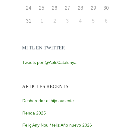
24
25
26
27
28
29
30
31
1
2
3
4
5
6
MI TL EN TWITTER
Tweets por @ApfsCatalunya
ARTICLES RECENTS
Desheredar al hijo ausente
Renda 2025
Feliç Any Nou / feliz Año nuevo 2026