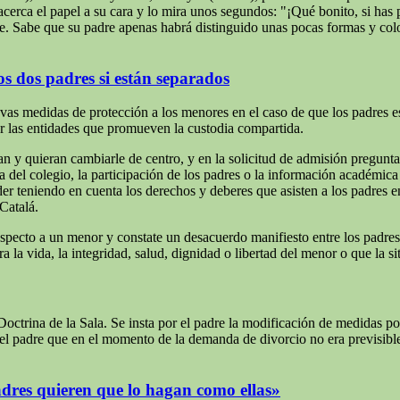
acerca el papel a su cara y lo mira unos segundos: "¡Qué bonito, si ha
 Sabe que su padre apenas habrá distinguido unas pocas formas y colores
los dos padres si están separados
evas medidas de protección a los menores en el caso de que los padres e
r las entidades que promueven la custodia compartida.
n y quieran cambiarle de centro, y en la solicitud de admisión preguntar
 del colegio, la participación de los padres o la información académica 
r teniendo en cuenta los derechos y deberes que asisten a los padres en 
Catalá.
pecto a un menor y constate un desacuerdo manifiesto entre los padres, 
a la vida, la integridad, salud, dignidad o libertad del menor o que la s
de la Sala. Se insta por el padre la modificación de medidas por c
el padre que en el momento de la demanda de divorcio no era previsible 
adres quieren que lo hagan como ellas»