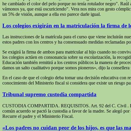
he cambiado el color del pelo porque no tenía rotulador negro". Raúl 
vámonos ya, que está oscuriciendo". Vera nos mira con gesto cómplice.
un 5% de visión, aunque a ella eso parece darle igual.
Los colegios exigirán en la matriculación la firma de 
Las instrucciones de la matrícula para el curso que viene incluirán nu
estos padres con los centros y ha consensuado medidas reclamadas po
Se exigirá la firma de ambos para matricular al hijo cuando no conviva
los colegios actúen en consonancia sobre su escolarización, la recogida
Educación también remitirá a los centros públicos la manera de procede
damos un salto cualitativo porque somos pioneros», dijo la consellera 
En el caso de que el colegio deba tomar una decisión educativa con res
conocimiento del Ministerio fiscal si considera que existe un riesgo par
Tribunal supremo custodia compartida
CUSTODIA COMPARTIDA. REQUISITOS. Art. 92 del C. Civil . Doctrina 
común acuerdo se pactó la custodia a favor de la madre. Se alegó por 
Recurre el padre y el Ministerio Fiscal.
«Los padres no cuidan peor de los hijos, es que las m