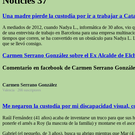
Noticies
37
Una madre pierde la custodia por ir a trabajar a Cat
A mediados de 2012, cuando Nadya L., informática de 30 años, vio qu
de una entrevista de trabajo en Barcelona para una empresa multinacio
tiempos que corren, se ha convertido en un obstáculo para Nadya L. La
que se llevó consigo.
Carmen Serrano González sobre el Ex Alcalde de Elch
Comentario en facebook de Carmen Serrano González 
Carmen Serrano González
Valencia · 266 suscriptores
Me negaron la custodia por mi discapacidad visual, co
Raúl Fernández (41 años) acaba de inventarse un truco para que sus hijo
ponerle el arnés a Roy (la mascota de la familia) y montarse en el as
Gabriel (el pequeño, de 3 años), busca su abrigo mientras que Mar (4 