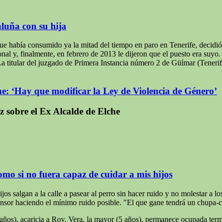
aluña con su hija
e había consumido ya la mitad del tiempo en paro en Tenerife, decidió
nal y, finalmente, en febrero de 2013 le dijeron que el puesto era suyo
 titular del juzgado de Primera Instancia número 2 de Güímar (Tenerife),
e: ‘Hay que modificar la Ley de Violencia de Género’
sobre el Ex Alcalde de Elche
mo si no fuera capaz de cuidar a mis hijos
s salgan a la calle a pasear al perro sin hacer ruido y no molestar a los
censor haciendo el mínimo ruido posible. "El que gane tendrá un chupa-
años), acaricia a Roy. Vera, la mayor (5 años), permanece ocupada term