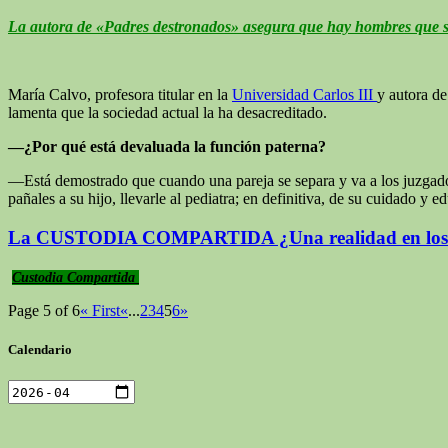
La autora de «Padres destronados» asegura que hay hombres que son
María Calvo, profesora titular en la
Universidad Carlos III
y autora de
lamenta que la sociedad actual la ha desacreditado.
—¿Por qué está devaluada la función paterna?
—Está demostrado que cuando una pareja se separa y va a los juzgados
pañales a su hijo, llevarle al pediatra; en definitiva, de su cuidado y
Custodia Compartida
Page 5 of 6
« First
«
...
2
3
4
5
6
»
Calendario