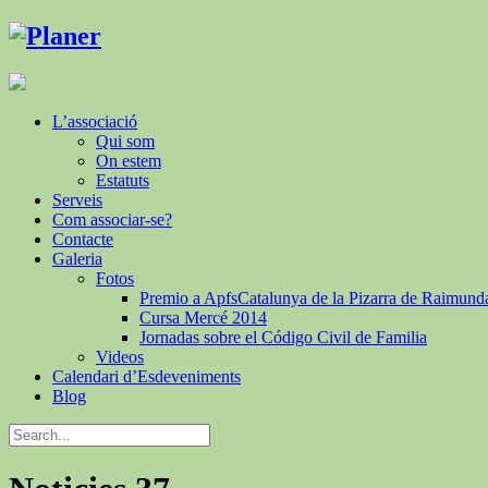
L’associació
Qui som
On estem
Estatuts
Serveis
Com associar-se?
Contacte
Galeria
Fotos
Premio a ApfsCatalunya de la Pizarra de Raimund
Cursa Mercé 2014
Jornadas sobre el Código Civil de Familia
Videos
Calendari d’Esdeveniments
Blog