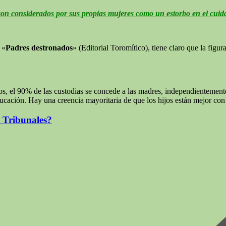
 considerados por sus propias mujeres como un estorbo en el cuidado
 «
Padres destronados
» (Editorial Toromítico), tiene claro que la figur
, el 90% de las custodias se concede a las madres, independientemente
 educación. Hay una creencia mayoritaria de que los hijos están mejor con