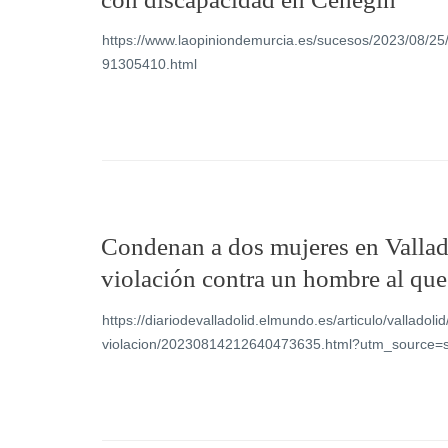
https://www.laopiniondemurcia.es/sucesos/2023/08/2
91305410.html
Condenan a dos mujeres en Vallado
violación contra un hombre al que
https://diariodevalladolid.elmundo.es/articulo/valladol
violacion/20230814212640473635.html?utm_source