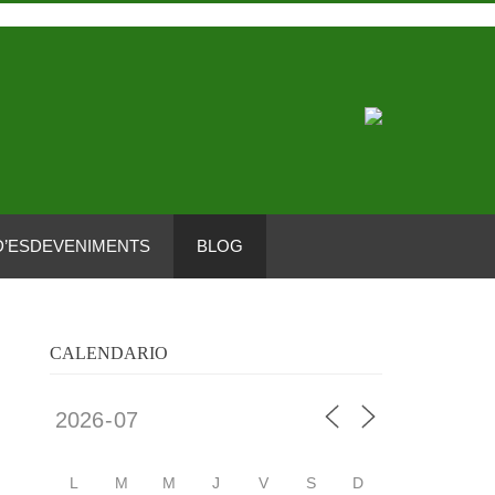
D’ESDEVENIMENTS
BLOG
CALENDARIO
L
M
M
J
V
S
D