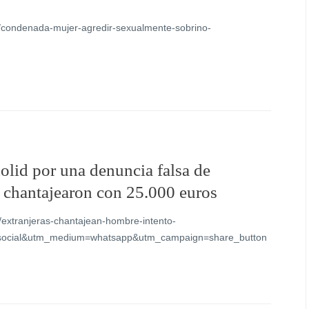
5/condenada-mujer-agredir-sexualmente-sobrino-
lid por una denuncia falsa de
 chantajearon con 25.000 euros
id/extranjeras-chantajean-hombre-intento-
=social&utm_medium=whatsapp&utm_campaign=share_button