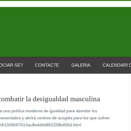
OCIAR-SE?
CONTACTE
GALERIA
CALENDARI 
combatir la desigualdad masculina
sa una política moderna de igualdad para abordar los
resentados y abrirá centros de acogida para los que sufren
/2024/10/06/67014ac8e4d4d862258b456d.html