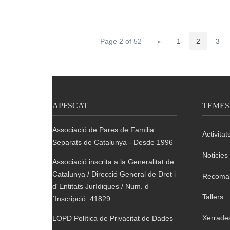
Page 2 of 52
«
1
2
3
APFSCAT
TEMES
Associació de Pares de Familia
Activitat
Separats de Catalunya - Desde 1996
Noticies
Associació inscrita a la Generalitat de
Catalunya / Direcció General de Dret i
Recoma
d´Entitats Jurídiques / Num. d
Tallers
´Inscripció: 41829
Xerrade
LOPD Política de Privacitat de Dades