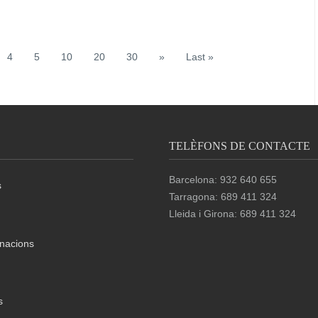
4
5
10
20
30
»
Last »
TELÈFONS DE CONTACTE
Barcelona: 932 640 655
s
Tarragona: 689 411 324
Lleida i Girona: 689 411 324
nacions
s