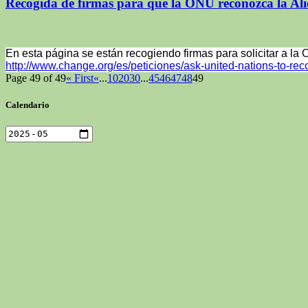
Recogida de firmas para que la ONU reconozca la Ali
En esta página se están recogiendo firmas para solicitar a la
http://www.change.org/es/peticiones/ask-united-nations-to-rec
Page 49 of 49
« First
«
...
10
20
30
...
45
46
47
48
49
Calendario