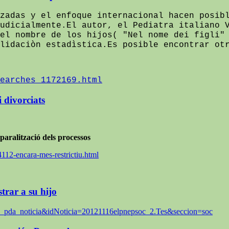
zadas y el enfoque internacional hacen posib
udicialmente.El autor, el Pediatra italiano 
el nombre de los hijos( "Nel nome dei figli"
lidaciòn estadìstica.Es posible encontrar ot
earches_1172169.html
 divorciats
paralització dels processos
112-encara-mes-restrictiu.html
trar a su hijo
p_pda_noticia&idNoticia=20121116elpnepsoc_2.Tes&seccion=soc