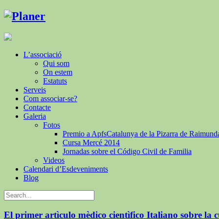
L’associació
Qui som
On estem
Estatuts
Serveis
Com associar-se?
Contacte
Galeria
Fotos
Premio a ApfsCatalunya de la Pizarra de Raimund
Cursa Mercé 2014
Jornadas sobre el Código Civil de Familia
Videos
Calendari d’Esdeveniments
Blog
El primer artìculo mèdico cientìfico Italiano sobre la