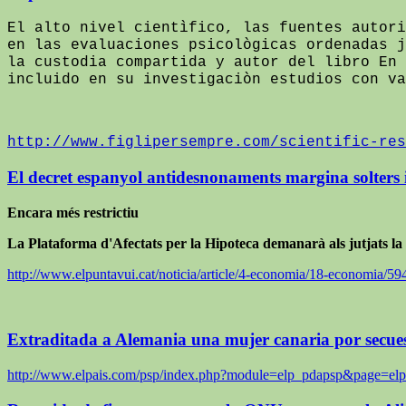
El alto nivel cientìfico, las fuentes autori
en las evaluaciones psicològicas ordenadas j
la custodia compartida y autor del libro En 
incluido en su investigaciòn estudios con va
http://www.figlipersempre.com/scientific-res
El decret espanyol antidesnonaments margina solters i
Encara més restrictiu
La Plataforma d'Afectats per la Hipoteca demanarà als jutjats la 
http://www.elpuntavui.cat/noticia/article/4-economia/18-economia/594
Extraditada a Alemania una mujer canaria por secues
http://www.elpais.com/psp/index.php?module=elp_pdapsp&page=el