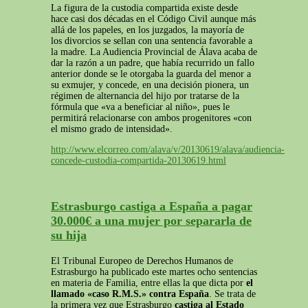
La figura de la custodia compartida existe desde
hace casi dos décadas en el Código Civil aunque más
allá de los papeles, en los juzgados, la mayoría de
los divorcios se sellan con una sentencia favorable a
la madre. La Audiencia Provincial de Álava acaba de
dar la razón a un padre, que había recurrido un fallo
anterior donde se le otorgaba la guarda del menor a
su exmujer, y concede, en una decisión pionera, un
régimen de alternancia del hijo por tratarse de la
fórmula que «va a beneficiar al niño», pues le
permitirá relacionarse con ambos progenitores «con
el mismo grado de intensidad».
http://www.elcorreo.com/alava/v/20130619/alava/audiencia-
concede-custodia-compartida-20130619.html
Estrasburgo castiga a España a pagar
30.000€ a una mujer por separarla de
su hija
El Tribunal Europeo de Derechos Humanos de
Estrasburgo ha publicado este martes ocho sentencias
en materia de Familia, entre ellas la que dicta por
el
llamado «caso R.M.S.» contra España
. Se trata de
la primera vez que Estrasburgo
castiga al Estado