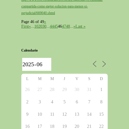
compartida-como-mejor-solucion-para-menor-si-
perjudicial/669040.shtml
Page 46 of 49
«
First
«
...
10
20
30
...
44
45
46
47
48
...
»
Last »
Calendario
L
M
M
J
V
S
D
26
27
28
29
30
31
1
2
3
4
5
6
7
8
9
10
11
12
13
14
15
16
17
18
19
20
21
22