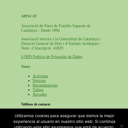
APFSCAT
Associació de Pares de Familia Separats de
Catalunya - Desde 1996
Associació inscrita a la Generalitat de Catalunya /
Direcció General de Dret i d´Entitats Jurídiques /
Num. d´Inscripció: 41829
LOPD Política de Privacitat de Dades
Temes
Activitats
Noticies
Recomanacions
Tallers
Xerrades
Telèfons de contacte
Barcelona: 932 640 655
Utilizamos cookies para asegurar que damos la mejor
Tarragona: 689 411 324
experiencia al usuario en nuestro sitio web. Si continúa
Lleida i Girona: 689 411 324
utilizando este sitio asumiremos que está de acuerdo.