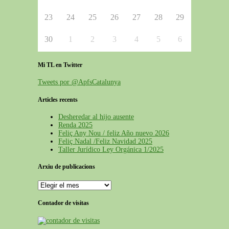
23
24
25
26
27
28
29
30
1
2
3
4
5
6
Mi TL en Twitter
Tweets por @ApfsCatalunya
Articles recents
Desheredar al hijo ausente
Renda 2025
Feliç Any Nou / feliz Año nuevo 2026
Feliç Nadal /Feliz Navidad 2025
Taller Jurídico Ley Orgánica 1/2025
Arxiu de publicacions
Arxiu
de
publicacions
Contador de visitas