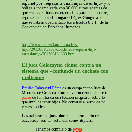
español por «separar a una mujer de su hija»
y le
obliga a indemnizarla con 30.000 euros, además de
que considera fundamentado el alegato de la madre,
representada por
el abogado López Góngora
, de
que se habían quebrantado los artículos 8 y 14 de la
Convención de Derechos Humanos.
http://www.abc.es/familia-padres-
hijos/20130618/abci-condenada-separar-hija-
estrasburgo-201306181639.html
El juez Calatayud clama contra un
sistema que «confunde un cachete con
maltrato»
Emilio Calatayud Pérez
es un campechano Juez de
Menores de Granada. Con un verbo demoledor, este
padre
de familia da una lección magistral sobre lo
que implica tener hijos. No cometas el error de no
ver este vídeo.
Las palabras del juez, durante un seminario de
educación, son tan rotundas como atípicas:
"Tenemos complejo de
joven