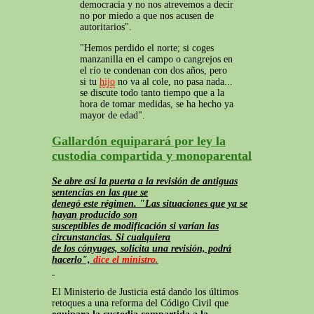
democracia y no nos atrevemos a decir
no por miedo a que nos acusen de
autoritarios".
"Hemos perdido el norte; si coges
manzanilla en el campo o cangrejos en
el río te condenan con dos años, pero
si tu
hijo
no va al cole, no pasa nada...
se discute todo tanto tiempo que a la
hora de tomar medidas, se ha hecho ya
mayor de edad".
Gallardón equiparará por ley la
custodia compartida y monoparental
Se abre así la puerta a la revisión de antiguas
sentencias en las que se
denegó este régimen. "Las situaciones que ya se
hayan producido son
susceptibles de modificación si varían las
circunstancias. Si cualquiera
de los cónyuges, solicita una revisión, podrá
hacerlo",
dice el ministro.
El Ministerio de Justicia está dando los últimos
retoques a una reforma del Código Civil que