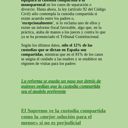
equipara la custodia compartida a la
monoparental
en los casos de separación o
divorcio. Hasta ahora, la ley (artículo 92 del Código
Civil) sólo contempla la custodia compartida si
existe acuerdo entre los padres o,
'excepcionalmente'
, si lo reclama uno de ellos y
existe un informe fiscal favorable, algo que, en la
práctica, ataba de manos a los jueces y contra lo que
ya se ha pronunciado el Tribunal Constitucional.
Según los últimos datos,
sólo el 12% de las
custodias que se dictan en España son
compartidas
, mientras que en el 81% de los casos
se asigna el cuidado a las madres y se establece un
régimen de visitas para los padres
La reforma se queda un paso por detrás de
quienes pedían que la custodia compartida
sea el modelo preferente
El Supremo ve la custodia compartida
como la «mejor solución para el
menor» si no es perjudicial