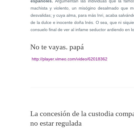
españoles.
Argumentan las individuas que la famosa
machista y violento, un misógino desalmado que m
desvalidas; y cuya alma, para más Inri, acaba salvándo
de la dulce e inocente doña Inés. O sea, que ni siqui
consuelo final de ver al infame seductor ardiendo en lo
No te vayas. papá
http://player.vimeo.com/video/62018362
La concesión de la custodia compar
no estar regulada