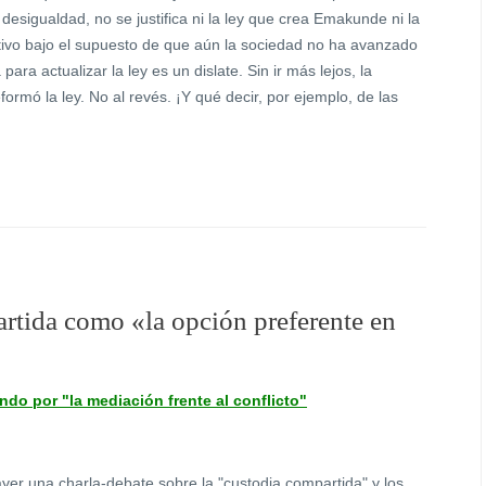
 desigualdad, no se justifica ni la ley que crea Emakunde ni la
tivo bajo el supuesto de que aún la sociedad no ha avanzado
ra actualizar la ley es un dislate. Sin ir más lejos, la
ormó la ley. No al revés. ¡Y qué decir, por ejemplo, de las
rtida como «la opción preferente en
do por "la mediación frente al conflicto"
er una charla-debate sobre la "custodia compartida" y los