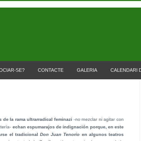
OCIAR-SE?
CONTACTE
GALERIA
CALENDARI 
 de la rama ultrarradical feminazi
-no mezclar ni agitar con
ntería-
echan espumarajos de indignación porque, en este
rse el tradicional
Don Juan Tenorio
en algunos teatros