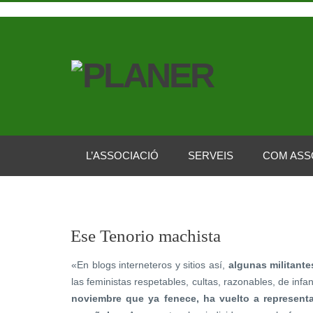
L’ASSOCIACIÓ
SERVEIS
COM ASS
Ese Tenorio machista
«En blogs interneteros y sitios así,
algunas militantes
las feministas respetables, cultas, razonables, de infa
noviembre que ya fenece, ha vuelto a representa