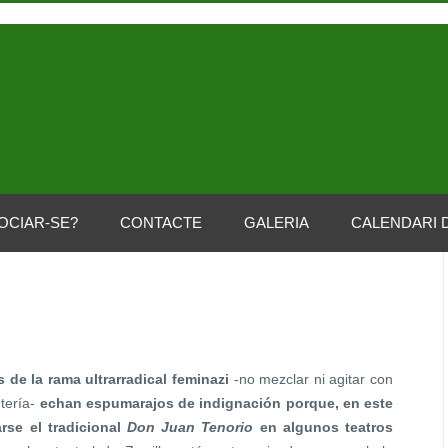
OCIAR-SE?
CONTACTE
GALERIA
CALENDARI 
 de la rama ultrarradical feminazi
-no mezclar ni agitar con
ntería-
echan espumarajos de indignación porque, en este
rse el tradicional
Don Juan Tenorio
en algunos teatros