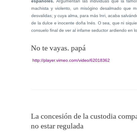
españoles.
Argumentan las individuas que la famosa
machista y violento, un misógino desalmado que m
desvalidas; y cuya alma, para más Inri, acaba salvándo
de la dulce e inocente doña Inés. O sea, que ni siqui
consuelo final de ver al infame seductor ardiendo en lo
No te vayas. papá
http://player.vimeo.com/video/62018362
La concesión de la custodia compar
no estar regulada