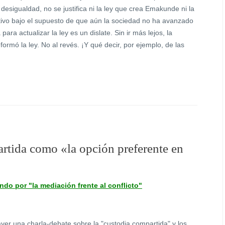
 desigualdad, no se justifica ni la ley que crea Emakunde ni la
tivo bajo el supuesto de que aún la sociedad no ha avanzado
ra actualizar la ley es un dislate. Sin ir más lejos, la
ormó la ley. No al revés. ¡Y qué decir, por ejemplo, de las
rtida como «la opción preferente en
do por "la mediación frente al conflicto"
er una charla-debate sobre la "custodia compartida" y los