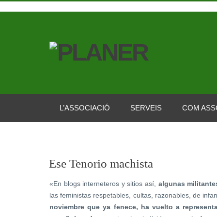
L’ASSOCIACIÓ
SERVEIS
COM ASS
Ese Tenorio machista
«En blogs interneteros y sitios así,
algunas militantes
las feministas respetables, cultas, razonables, de infa
noviembre que ya fenece, ha vuelto a representa