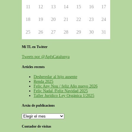
11
12
13
14
15
16
17
18
19
20
21
22
23
24
25
26
27
28
29
30
31
Mi TL en Twitter
Tweets por @ApfsCatalunya
Articles recents
Desheredar al hijo ausente
Renda 2025
Feliç Any Nou / feliz Año nuevo 2026
Feliç Nadal /Feliz Navidad 2025
Taller Jurídico Ley Orgánica 1/2025
Arxiu de publicacions
Arxiu
de
publicacions
Contador de visitas