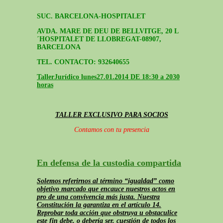
SUC. BARCELONA-HOSPITALET
AVDA. MARE DE DEU DE BELLVITGE, 20 L
´HOSPITALET DE LLOBREGAT-08907,
BARCELONA
TEL. CONTACTO: 932640655
Taller
Jurídico lunes
27.01.2014 DE 18:30 a 2030
horas
TALLER EXCLUSIVO PARA SOCIOS
Contamos con tu presencia
En defensa de la custodia compartida
Solemos referirnos al término “igualdad” como
objetivo marcado que encauce nuestros actos en
pro de una convivencia más justa. Nuestra
Constitución la garantiza en el artículo 14.
Reprobar toda acción que obstruya u obstaculice
este fin debe, o debería ser, cuestión de todos los