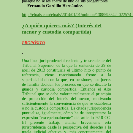
paraque no se les aparte de uno de sus progenitores.
—
Fernando Gordillo Hernández.
http://elpais.com/elpais/2014/01/01/opinion/1388595542_022574.
¿A quién quieres más? (Interés del
menor y custodia compartida)
PROPÓSITO
Una línea jurisprudencial reciente y trascendente del
Tribunal Supremo, de la que la sentencia de 29 de
abril de 2013 constituiría el último hito o punto de
referencia, viene reaccionando frente a la
superficialidad con la que, en ocasiones, los jueces
de familia deciden los procesos en que se discute la
guarda y custodia compartida. Entiende el Alto
Tribunal que se debe valorar realmente el principio
de protección del interés del menor, motivando
suficientemente la conveniencia de que se establezca
o no la custodia compartida. La citada jurisprudencia
puntualiza, igualmente, cómo ha de interpretarse la
expresión “excepcionalmente” del artículo 92.8 CC.
El presente trabajo analiza brevemente esta
jurisprudencia desde la perspectiva del derecho a la
tutela judicial efectiva y, más concretamente, del