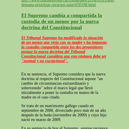
http://www.diaridegirona.cat/comarques/2014/01/03/geli-
demana-prioritzar-recursos-salut/650198.html
El Supremo cambia a compartida la
custodia de un menor por la nueva
doctrina del Constitucional
El Tribunal Supremo ha modificado la situación
de un menor que vivía con su madre y ha impuesto
la custodia compartida entre los dos progenitores
porque la nueva doctrina del Tribunal
Constitucional considera que este régimen debe ser
"normal y no excepcional".
En su sentencia, el Supremo considera que la nueva
doctrina al respecto del Constitucional supone "un
cambio de circunstancias extraordinario y
sobrevenido" sobre el marco legal que llevó
inicialmente a poner la custodia en manos de la
madre en el caso citado.
Se trata de un matrimonio gallego casado en
septiembre de 2008, divorciado poco más de un año
después de la boda (noviembre de 2009) y cuyo hijo
nació en marzo de 2009.
En su sentencia de hoy el Supremo, aunque reconoce