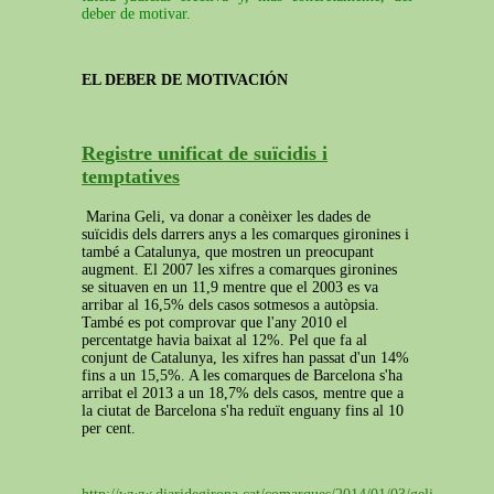
deber de motivar.
EL DEBER DE MOTIVACIÓN
Registre unificat de suïcidis i
temptatives
Marina Geli, va donar a conèixer les dades de
suïcidis dels darrers anys a les comarques gironines i
també a Catalunya, que mostren un preocupant
augment. El 2007 les xifres a comarques gironines
se situaven en un 11,9 mentre que el 2003 es va
arribar al 16,5% dels casos sotmesos a autòpsia.
També es pot comprovar que l'any 2010 el
percentatge havia baixat al 12%. Pel que fa al
conjunt de Catalunya, les xifres han passat d'un 14%
fins a un 15,5%. A les comarques de Barcelona s'ha
arribat el 2013 a un 18,7% dels casos, mentre que a
la ciutat de Barcelona s'ha reduït enguany fins al 10
per cent.