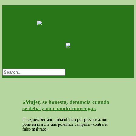
«Mujer, sé honesta, denuncia cuando
se deba y no cuando convenga»
El exjuez Serrano, inhabilitado por prevaricación,
pone en marcha una polémica campaña «contra el
falso maltrato»