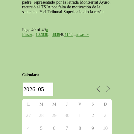
padre, representado por la letrada Montserrat Ayuso,
recurrió al TSJA por falta de motivación de la
sentencia. Y el Tribunal Superior le dio la razón.
Page 40 of 49
«
First
«
...
10
20
30
...
38
39
40
41
42
...
»
Last »
Calendario
L
M
M
J
V
S
D
27
28
29
30
1
2
3
4
5
6
7
8
9
10