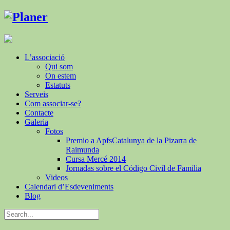
L’associació
Qui som
On estem
Estatuts
Serveis
Com associar-se?
Contacte
Galeria
Fotos
Premio a ApfsCatalunya de la Pizarra de
Raimunda
Cursa Mercé 2014
Jornadas sobre el Código Civil de Familia
Videos
Calendari d’Esdeveniments
Blog