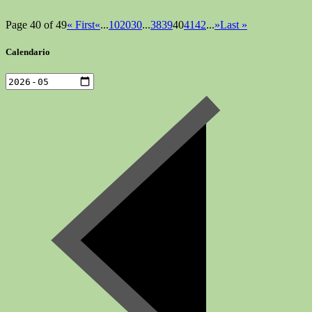
Page 40 of 49
« First
«
...
10
20
30
...
38
39
40
41
42
...
»
Last »
Calendario