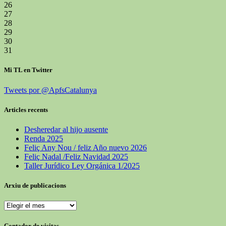
26
27
28
29
30
31
Mi TL en Twitter
Tweets por @ApfsCatalunya
Articles recents
Desheredar al hijo ausente
Renda 2025
Feliç Any Nou / feliz Año nuevo 2026
Feliç Nadal /Feliz Navidad 2025
Taller Jurídico Ley Orgánica 1/2025
Arxiu de publicacions
Arxiu
de
publicacions
Contador de visitas