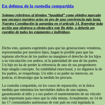
En defensa de la custodia compartida
Solemos referirnos al término “igualdad” como objetivo marcado
que encauce nuestros actos en pro de una convivencia más justa.
Nuestra Constitución la garantiza en el artículo 14. Reprobar toda
acción que obstruya u obstaculice este fin debe, o debería ser,
cuestión de todos los estamentos e individuos
.
Dicho esto, quisiera esgrimirlo para que las generaciones venideras,
representadas por nuestros hijos, hagan lo posible para que las
rupturas afectivas de los padres no marginen el derecho de los hijos
a su vinculación con ambos, ni la paternidad de una de las partes.
Un hijo no ha de perder la referencia de uno de sus progenitores
bajo ningún concepto. Su estabilidad emocional, y no digamos la de
los padres, se resquebraja. Un niño o su padre no merecen, en
justicia, el desarraigo que la medida les procura.
La custodia compartida, en los casos de separación, es la única
medida que minimiza los inevitables daños de una ruptura,
garantizando al niño y a sus padres el mantenimiento de un vínculo
más importante para estos que la vida misma. Actualmente, en 14 de
las 17 comunidades autónomas de este país no está legislada la