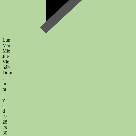
Lun
Mar
Mié
Jue
Vie
Sáb
Dom
l
m
m
j
v
s
d
27
28
29
30