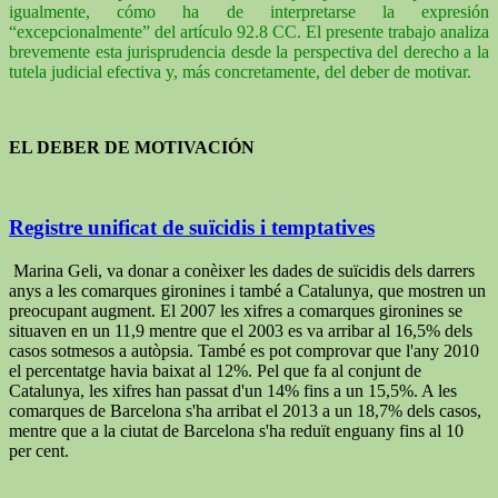
igualmente, cómo ha de interpretarse la expresión
“excepcionalmente” del artículo 92.8 CC. El presente trabajo analiza
brevemente esta jurisprudencia desde la perspectiva del derecho a la
tutela judicial efectiva y, más concretamente, del deber de motivar.
EL DEBER DE MOTIVACIÓN
Registre unificat de suïcidis i temptatives
Marina Geli, va donar a conèixer les dades de suïcidis dels darrers
anys a les comarques gironines i també a Catalunya, que mostren un
preocupant augment. El 2007 les xifres a comarques gironines se
situaven en un 11,9 mentre que el 2003 es va arribar al 16,5% dels
casos sotmesos a autòpsia. També es pot comprovar que l'any 2010
el percentatge havia baixat al 12%. Pel que fa al conjunt de
Catalunya, les xifres han passat d'un 14% fins a un 15,5%. A les
comarques de Barcelona s'ha arribat el 2013 a un 18,7% dels casos,
mentre que a la ciutat de Barcelona s'ha reduït enguany fins al 10
per cent.