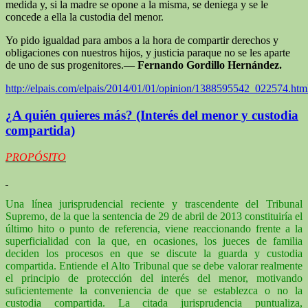
medida y, si la madre se opone a la misma, se deniega y se le
concede a ella la custodia del menor.
Yo pido igualdad para ambos a la hora de compartir derechos y
obligaciones con nuestros hijos, y justicia paraque no se les aparte
de uno de sus progenitores.—
Fernando Gordillo Hernández.
http://elpais.com/elpais/2014/01/01/opinion/1388595542_022574.htm
¿A quién quieres más? (Interés del menor y custodia
compartida)
PROPÓSITO
Una línea jurisprudencial reciente y trascendente del Tribunal
Supremo, de la que la sentencia de 29 de abril de 2013 constituiría el
último hito o punto de referencia, viene reaccionando frente a la
superficialidad con la que, en ocasiones, los jueces de familia
deciden los procesos en que se discute la guarda y custodia
compartida. Entiende el Alto Tribunal que se debe valorar realmente
el principio de protección del interés del menor, motivando
suficientemente la conveniencia de que se establezca o no la
custodia compartida. La citada jurisprudencia puntualiza,