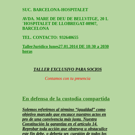
SUC. BARCELONA-HOSPITALET
AVDA. MARE DE DEU DE BELLVITGE, 20 L
´HOSPITALET DE LLOBREGAT-08907,
BARCELONA
TEL. CONTACTO: 932640655
Taller
Jurídico lunes
27.01.2014 DE 18:30 a 2030
horas
TALLER EXCLUSIVO PARA SOCIOS
Contamos con tu presencia
En defensa de la custodia compartida
Solemos referirnos al término “igualdad” como
objetivo marcado que encauce nuestros actos en
pro de una convivencia más justa. Nuestra
Constitución la garantiza en el artículo 14.
Reprobar toda acción que obstruya u obstaculice
este fin debe, o debería ser, cuestión de todos los