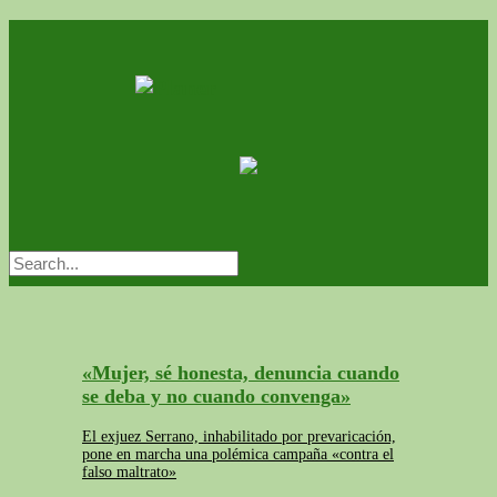
«Mujer, sé honesta, denuncia cuando
se deba y no cuando convenga»
El exjuez Serrano, inhabilitado por prevaricación,
pone en marcha una polémica campaña «contra el
falso maltrato»