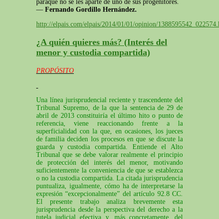
paraque no se les aparte de uno de sus progenitores.
—
Fernando Gordillo Hernández.
http://elpais.com/elpais/2014/01/01/opinion/1388595542_022574.
¿A quién quieres más? (Interés del
menor y custodia compartida)
PROPÓSITO
Una línea jurisprudencial reciente y trascendente del
Tribunal Supremo, de la que la sentencia de 29 de
abril de 2013 constituiría el último hito o punto de
referencia, viene reaccionando frente a la
superficialidad con la que, en ocasiones, los jueces
de familia deciden los procesos en que se discute la
guarda y custodia compartida. Entiende el Alto
Tribunal que se debe valorar realmente el principio
de protección del interés del menor, motivando
suficientemente la conveniencia de que se establezca
o no la custodia compartida. La citada jurisprudencia
puntualiza, igualmente, cómo ha de interpretarse la
expresión “excepcionalmente” del artículo 92.8 CC.
El presente trabajo analiza brevemente esta
jurisprudencia desde la perspectiva del derecho a la
tutela judicial efectiva y, más concretamente, del