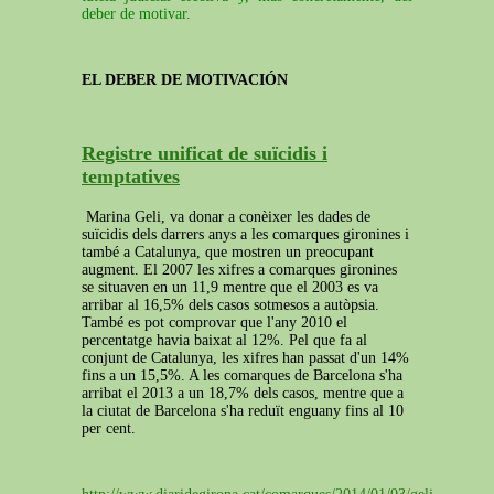
deber de motivar.
EL DEBER DE MOTIVACIÓN
Registre unificat de suïcidis i
temptatives
Marina Geli, va donar a conèixer les dades de
suïcidis dels darrers anys a les comarques gironines i
també a Catalunya, que mostren un preocupant
augment. El 2007 les xifres a comarques gironines
se situaven en un 11,9 mentre que el 2003 es va
arribar al 16,5% dels casos sotmesos a autòpsia.
També es pot comprovar que l'any 2010 el
percentatge havia baixat al 12%. Pel que fa al
conjunt de Catalunya, les xifres han passat d'un 14%
fins a un 15,5%. A les comarques de Barcelona s'ha
arribat el 2013 a un 18,7% dels casos, mentre que a
la ciutat de Barcelona s'ha reduït enguany fins al 10
per cent.