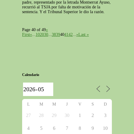
padre, representado por la letrada Montserrat Ayuso,
recurrió al TSJA por falta de motivación de la
sentencia. Y el Tribunal Superior le dio la razón.
Page 40 of 49
«
First
«
...
10
20
30
...
38
39
40
41
42
...
»
Last »
Calendario
L
M
M
J
V
S
D
27
28
29
30
1
2
3
4
5
6
7
8
9
10