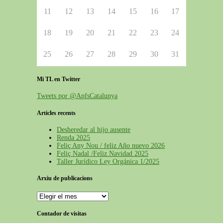
11
12
13
14
15
16
17
18
19
20
21
22
23
24
25
26
27
28
29
30
31
Mi TL en Twitter
Tweets por @ApfsCatalunya
Articles recents
Desheredar al hijo ausente
Renda 2025
Feliç Any Nou / feliz Año nuevo 2026
Feliç Nadal /Feliz Navidad 2025
Taller Jurídico Ley Orgánica 1/2025
Arxiu de publicacions
Arxiu
de
publicacions
Contador de visitas