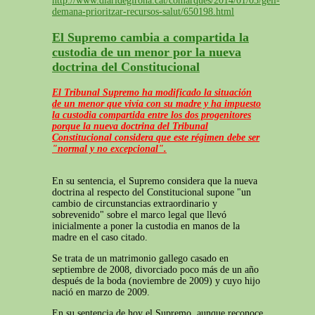
http://www.diaridegirona.cat/comarques/2014/01/03/geli-
demana-prioritzar-recursos-salut/650198.html
El Supremo cambia a compartida la
custodia de un menor por la nueva
doctrina del Constitucional
El Tribunal Supremo ha modificado la situación
de un menor que vivía con su madre y ha impuesto
la custodia compartida entre los dos progenitores
porque la nueva doctrina del Tribunal
Constitucional considera que este régimen debe ser
"normal y no excepcional".
En su sentencia, el Supremo considera que la nueva
doctrina al respecto del Constitucional supone "un
cambio de circunstancias extraordinario y
sobrevenido" sobre el marco legal que llevó
inicialmente a poner la custodia en manos de la
madre en el caso citado.
Se trata de un matrimonio gallego casado en
septiembre de 2008, divorciado poco más de un año
después de la boda (noviembre de 2009) y cuyo hijo
nació en marzo de 2009.
En su sentencia de hoy el Supremo, aunque reconoce