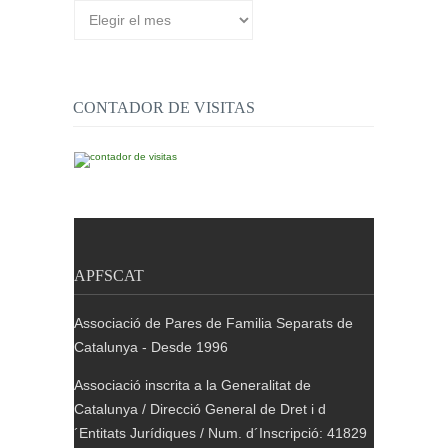
Arxiu
de
publicacions
CONTADOR DE VISITAS
APFSCAT
Associació de Pares de Familia Separats de
Catalunya - Desde 1996
Associació inscrita a la Generalitat de
Catalunya / Direcció General de Dret i d
´Entitats Jurídiques / Num. d´Inscripció: 41829