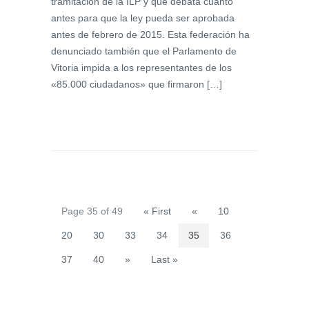
tramitación de la ILP y que debata cuanto
antes para que la ley pueda ser aprobada
antes de febrero de 2015. Esta federación ha
denunciado también que el Parlamento de
Vitoria impida a los representantes de los
«85.000 ciudadanos» que firmaron […]
Page 35 of 49
« First
«
10
20
30
33
34
35
36
37
40
»
Last »