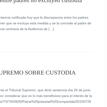
entre padres no excluyen custodia
encia notificada hoy que la discrepancia entre los padres
ner que se excluya esta medida y se la concede al padre de
ia contraria de la Audiencia de […]
SUPREMO SOBRE CUSTODIA
nte el Tribunal Supremo, que dictó sentencia día 26 de junio
or considerar que es lo más beneficioso para el interés de la
nto/TS/7443600/Patria%20potestad%20compartida/20150728