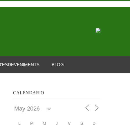
D’ESDEVENIMENTS
BLOG
CALENDARIO
L
M
M
J
V
S
D