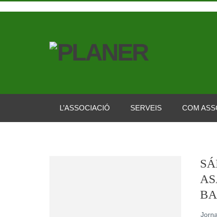
L’ASSOCIACIÓ
SERVEIS
COM ASS
SÁ
AS
BA
Jorna