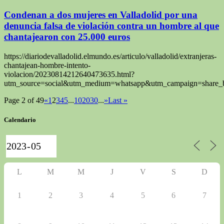
Condenan a dos mujeres en Valladolid por una
denuncia falsa de violación contra un hombre al que
chantajearon con 25.000 euros
https://diariodevalladolid.elmundo.es/articulo/valladolid/extranjeras-
chantajean-hombre-intento-
violacion/20230814212640473635.html?
utm_source=social&utm_medium=whatsapp&utm_campaign=share_b
Page 2 of 49
«
1
2
3
4
5
...
10
20
30
...
»
Last »
Calendario
L
M
M
J
V
S
D
1
2
3
4
5
6
7