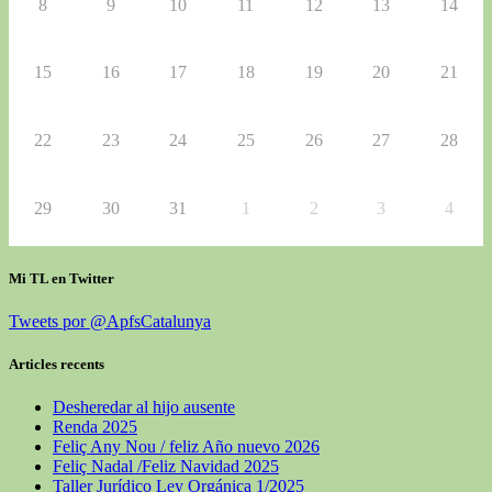
8
9
10
11
12
13
14
15
16
17
18
19
20
21
22
23
24
25
26
27
28
29
30
31
1
2
3
4
Mi TL en Twitter
Tweets por @ApfsCatalunya
Articles recents
Desheredar al hijo ausente
Renda 2025
Feliç Any Nou / feliz Año nuevo 2026
Feliç Nadal /Feliz Navidad 2025
Taller Jurídico Ley Orgánica 1/2025