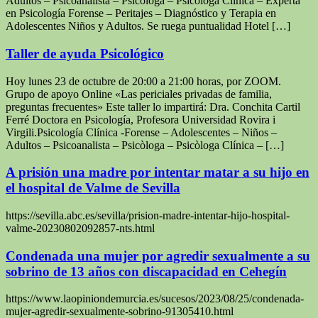
Adultos – Psicoanalista – Psicòloga – Psicòloga Clínica – Experta
en Psicología Forense – Peritajes – Diagnóstico y Terapia en
Adolescentes Niños y Adultos. Se ruega puntualidad Hotel […]
Taller de ayuda Psicológico
Hoy lunes 23 de octubre de 20:00 a 21:00 horas, por ZOOM.
Grupo de apoyo Online «Las periciales privadas de familia,
preguntas frecuentes» Este taller lo impartirá: Dra. Conchita Cartil
Ferré Doctora en Psicología, Profesora Universidad Rovira i
Virgili.Psicología Clínica -Forense – Adolescentes – Niños –
Adultos – Psicoanalista – Psicòloga – Psicòloga Clínica – […]
A prisión una madre por intentar matar a su hijo en
el hospital de Valme de Sevilla
https://sevilla.abc.es/sevilla/prision-madre-intentar-hijo-hospital-
valme-20230802092857-nts.html
Condenada una mujer por agredir sexualmente a su
sobrino de 13 años con discapacidad en Cehegín
https://www.laopiniondemurcia.es/sucesos/2023/08/25/condenada-
mujer-agredir-sexualmente-sobrino-91305410.html