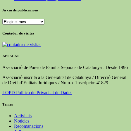
Arxiu de publicacions
Arxiu
de
publicacions
Contador de visitas
APFSCAT
Associació de Pares de Familia Separats de Catalunya - Desde 1996
Associació inscrita a la Generalitat de Catalunya / Direcció General
de Dret i d´Entitats Jurídiques / Num. d´Inscripció: 41829
LOPD Política de Privacitat de Dades
Temes
Activitats
Noticies
Recomanacions