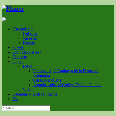
L’associació
Qui som
On estem
Estatuts
Serveis
Com associar-se?
Contacte
Galeria
Fotos
Premio a ApfsCatalunya de la Pizarra de
Raimunda
Cursa Mercé 2014
Jornadas sobre el Código Civil de Familia
Videos
Calendari d’Esdeveniments
Blog