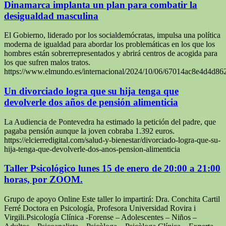
Dinamarca implanta un plan para combatir la
desigualdad masculina
El Gobierno, liderado por los socialdemócratas, impulsa una política
moderna de igualdad para abordar los problemáticas en los que los
hombres están sobrerrepresentados y abrirá centros de acogida para
los que sufren malos tratos.
https://www.elmundo.es/internacional/2024/10/06/67014ac8e4d4d8
Un divorciado logra que su hija tenga que
devolverle dos años de pensión alimenticia
La Audiencia de Pontevedra ha estimado la petición del padre, que
pagaba pensión aunque la joven cobraba 1.392 euros.
https://elcierredigital.com/salud-y-bienestar/divorciado-logra-que-su-
hija-tenga-que-devolverle-dos-anos-pension-alimenticia
Taller Psicológico lunes 15 de enero de 20:00 a 21:00
horas, por ZOOM.
Grupo de apoyo Online Este taller lo impartirá: Dra. Conchita Cartil
Ferré Doctora en Psicología, Profesora Universidad Rovira i
Virgili.Psicología Clínica -Forense – Adolescentes – Niños –