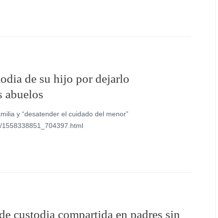
odia de su hijo por dejarlo
s abuelos
familia y “desatender el cuidado del menor”
os/1558338851_704397.html
de custodia compartida en padres sin