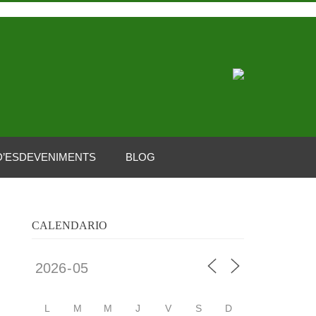
D’ESDEVENIMENTS
BLOG
CALENDARIO
L
M
M
J
V
S
D