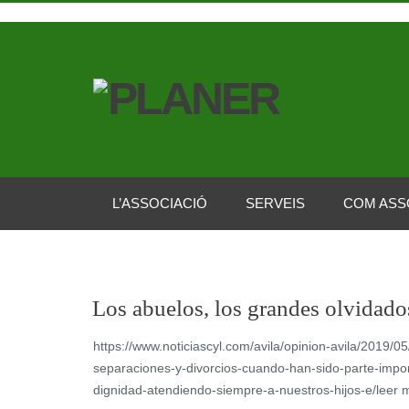
L’ASSOCIACIÓ
SERVEIS
COM ASS
Los abuelos, los grandes olvidado
https://www.noticiascyl.com/avila/opinion-avila/2019/0
separaciones-y-divorcios-cuando-han-sido-parte-impo
dignidad-atendiendo-siempre-a-nuestros-hijos-e/leer 