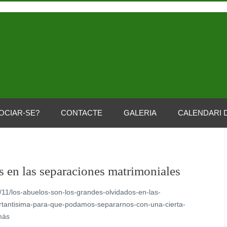
OCIAR-SE?
CONTACTE
GALERIA
CALENDARI 
s en las separaciones matrimoniales
5/11/los-abuelos-son-los-grandes-olvidados-en-las-
rtantisima-para-que-podamos-separarnos-con-una-cierta-
más