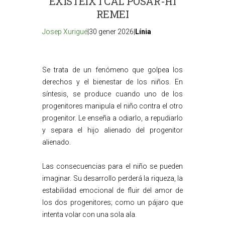
EXISTEIX I CAL POSAR-HI
REMEI
Josep Xurigué
|30 gener 2026|
Línia
Se trata de un fenómeno que golpea los
derechos y el bienestar de los niños. En
síntesis, se produce cuando uno de los
progenitores manipula el niño contra el otro
progenitor. Le enseña a odiarlo, a repudiarlo
y separa el hijo alienado del progenitor
alienado.
Las consecuencias para el niño se pueden
imaginar. Su desarrollo perderá la riqueza, la
estabilidad emocional de fluir del amor de
los dos progenitores; como un pájaro que
intenta volar con una sola ala.