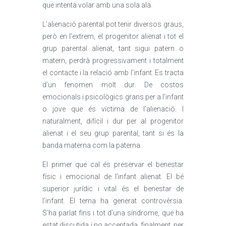
que intenta volar amb una sola ala.
L’alienació parental pot tenir diversos graus,
però en l’extrem, el progenitor alienat i tot el
grup parental alienat, tant sigui patern o
matern, perdrà progressivament i totalment
el contacte i la relació amb l’infant. Es tracta
d’un fenomen molt dur. De costos
emocionals i psicològics grans per a l’infant
o jove que és víctima de l’alienació. I
naturalment, difícil i dur per al progenitor
alienat i el seu grup parental, tant si és la
banda materna com la paterna.
El primer que cal és preservar el benestar
físic i emocional de l’infant alienat. El bé
superior jurídic i vital és el benestar de
l’infant. El tema ha generat controvèrsia.
S’ha parlat fins i tot d’una síndrome, que ha
estat discutida i no acceptada, finalment, per