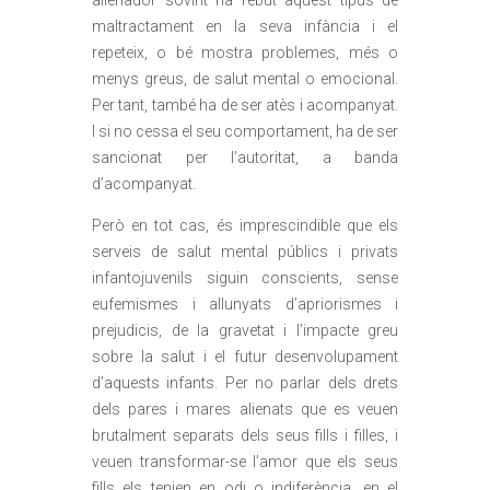
alienador sovint ha rebut aquest tipus de
maltractament en la seva infància i el
repeteix, o bé mostra problemes, més o
menys greus, de salut mental o emocional.
Per tant, també ha de ser atès i acompanyat.
I si no cessa el seu comportament, ha de ser
sancionat per l’autoritat, a banda
d’acompanyat.
Però en tot cas, és imprescindible que els
serveis de salut mental públics i privats
infantojuvenils siguin conscients, sense
eufemismes i allunyats d’apriorismes i
prejudicis, de la gravetat i l’impacte greu
sobre la salut i el futur desenvolupament
d’aquests infants. Per no parlar dels drets
dels pares i mares alienats que es veuen
brutalment separats dels seus fills i filles, i
veuen transformar-se l’amor que els seus
fills els tenien en odi o indiferència, en el