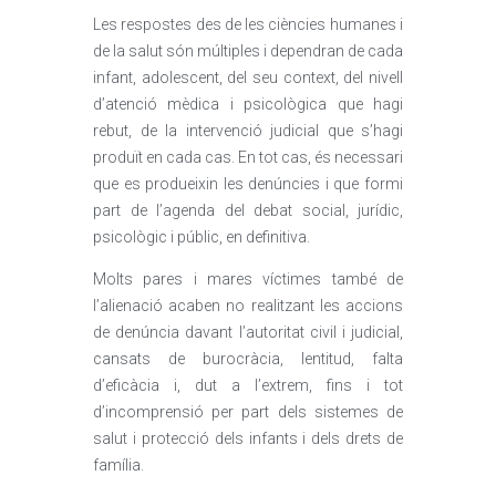
Les respostes des de les ciències humanes i
de la salut són múltiples i dependran de cada
infant, adolescent, del seu context, del nivell
d’atenció mèdica i psicològica que hagi
rebut, de la intervenció judicial que s’hagi
produït en cada cas. En tot cas, és necessari
que es produeixin les denúncies i que formi
part de l’agenda del debat social, jurídic,
psicològic i públic, en definitiva.
Molts pares i mares víctimes també de
l’alienació acaben no realitzant les accions
de denúncia davant l’autoritat civil i judicial,
cansats de burocràcia, lentitud, falta
d’eficàcia i, dut a l’extrem, fins i tot
d’incomprensió per part dels sistemes de
salut i protecció dels infants i dels drets de
família.