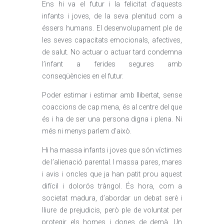
Ens hi va el futur i la felicitat d’aquests
infants i joves, de la seva plenitud com a
éssers humans. El desenvolupament ple de
les seves capacitats emocionals, afectives,
de salut. No actuar o actuar tard condemna
l’infant a ferides segures amb
conseqüències en el futur.
Poder estimar i estimar amb llibertat, sense
coaccions de cap mena, és al centre del que
és i ha de ser una persona digna i plena. Ni
més ni menys parlem d’això.
Hi ha massa infants i joves que són víctimes
de l’alienació parental. I massa pares, mares
i avis i oncles que ja han patit prou aquest
difícil i dolorós tràngol. És hora, com a
societat madura, d’abordar un debat serè i
lliure de prejudicis, però ple de voluntat per
protegir els homes i dones de demà. Un