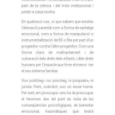
part de la ciència i del món institucional i
jurídic a casa nostra.
En qualsevol cas, sí que sabem que existeix
l’alienació parental com a forma de xantatge
emocional, com a forma de manipulació o
instrumentalització del fill o filla per part d’un
progenitor contra l’altre progenitor. Com una
forma clara de maltractament i de
vulneració dels drets dels infants; i dels drets
humans per l’impacte que té en el menor i en
el seu sistema familiar.
Soc politòleg i no psicòleg, ni psiquiatre, ni
jurista. Però, sobretot, soc un ésser humà.
Per tant, em preocupa i ens ha de preocupar
el fenomen des del punt de vista de les
conseqüències psicològiques, de benestar
emocional, traumàtiques que tindrà