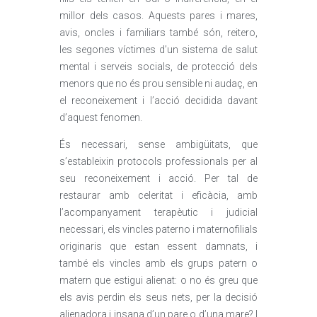
millor dels casos. Aquests pares i mares,
avis, oncles i familiars també són, reitero,
les segones víctimes d’un sistema de salut
mental i serveis socials, de protecció dels
menors que no és prou sensible ni audaç, en
el reconeixement i l’acció decidida davant
d’aquest fenomen.
És necessari, sense ambigüitats, que
s’estableixin protocols professionals per al
seu reconeixement i acció. Per tal de
restaurar amb celeritat i eficàcia, amb
l’acompanyament terapèutic i judicial
necessari, els vincles paterno i maternofilials
originaris que estan essent damnats, i
també els vincles amb els grups patern o
matern que estigui alienat: o no és greu que
els avis perdin els seus nets, per la decisió
alienadora i insana d’un pare o d’una mare? I