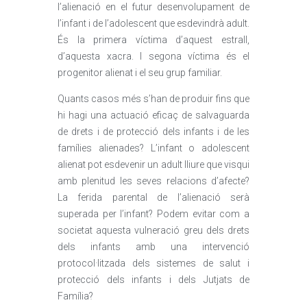
l’alienació en el futur desenvolupament de
l’infant i de l’adolescent que esdevindrà adult.
És la primera víctima d’aquest estrall,
d’aquesta xacra. I segona víctima és el
progenitor alienat i el seu grup familiar.
Quants casos més s’han de produir fins que
hi hagi una actuació eficaç de salvaguarda
de drets i de protecció dels infants i de les
famílies alienades? L’infant o adolescent
alienat pot esdevenir un adult lliure que visqui
amb plenitud les seves relacions d’afecte?
La ferida parental de l’alienació serà
superada per l’infant? Podem evitar com a
societat aquesta vulneració greu dels drets
dels infants amb una intervenció
protocol·litzada dels sistemes de salut i
protecció dels infants i dels Jutjats de
Família?