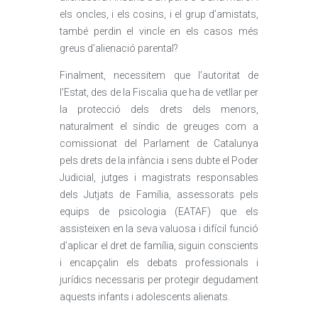
els oncles, i els cosins, i el grup d’amistats,
també perdin el vincle en els casos més
greus d’alienació parental?
Finalment, necessitem que l’autoritat de
l’Estat, des de la Fiscalia que ha de vetllar per
la protecció dels drets dels menors,
naturalment el síndic de greuges com a
comissionat del Parlament de Catalunya
pels drets de la infància i sens dubte el Poder
Judicial, jutges i magistrats responsables
dels Jutjats de Família, assessorats pels
equips de psicologia (EATAF) que els
assisteixen en la seva valuosa i difícil funció
d’aplicar el dret de família, siguin conscients
i encapçalin els debats professionals i
jurídics necessaris per protegir degudament
aquests infants i adolescents alienats.