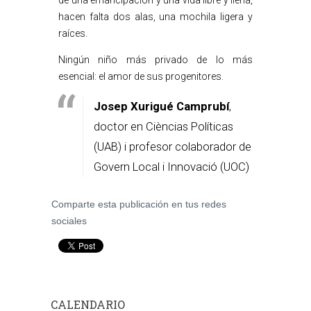
de una emancipación y una vida libre y llena,
hacen falta dos alas, una mochila ligera y
raíces.
Ningún niño más privado de lo más
esencial: el amor de sus progenitores.
Josep Xurigué Camprubí
,
doctor en Cièncias Políticas
(UAB) i profesor colaborador de
Govern Local i Innovació (UOC)
Comparte esta publicación en tus redes
sociales
CALENDARIO