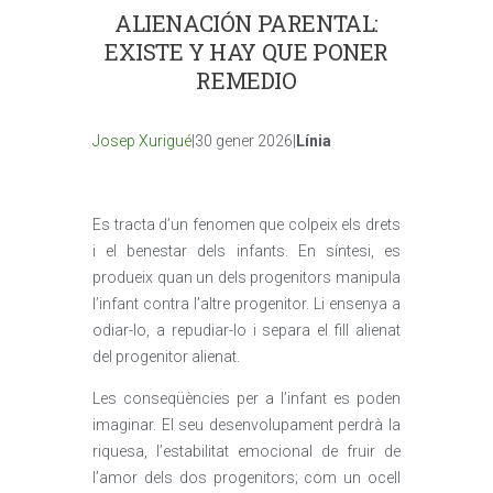
ALIENACIÓN PARENTAL:
EXISTE Y HAY QUE PONER
REMEDIO
Josep Xurigué
|30 gener 2026|
Línia
Es tracta d’un fenomen que colpeix els drets
i el benestar dels infants. En síntesi, es
produeix quan un dels progenitors manipula
l’infant contra l’altre progenitor. Li ensenya a
odiar-lo, a repudiar-lo i separa el fill alienat
del progenitor alienat.
Les conseqüències per a l’infant es poden
imaginar. El seu desenvolupament perdrà la
riquesa, l’estabilitat emocional de fruir de
l’amor dels dos progenitors; com un ocell