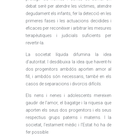
debat serè per atendre les víctimes, atendre
degudament els infants, fer la detecció en les
primeres fases i les actuacions decidides i
eficaces per reconèixer i arbitrar les mesures
terapèutiques i judicials suficients per
revertir-la.
La societat líquida difumina la idea
d’autoritat. I desdibuixa la idea que havent-hi
dos progenitors ambdós aporten amor al
fill, i ambdós són necessaris, també en els
casos de separacions i divorcis difícils.
Els nens i nenes i adolescents mereixen
gaudir de l’amor, el bagatge i la riquesa que
aporten els seus dos progenitors i els seus
respectius grups paterns i materns. I la
societat, l’estament mèdic i l’Estat ho ha de
fer possible.