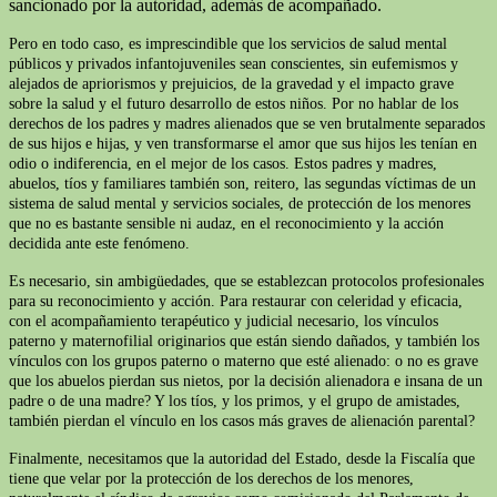
sancionado por la autoridad, además de acompañado.
Pero en todo caso, es imprescindible que los servicios de salud mental
públicos y privados infantojuveniles sean conscientes, sin eufemismos y
alejados de apriorismos y prejuicios, de la gravedad y el impacto grave
sobre la salud y el futuro desarrollo de estos niños. Por no hablar de los
derechos de los padres y madres alienados que se ven brutalmente separados
de sus hijos e hijas, y ven transformarse el amor que sus hijos les tenían en
odio o indiferencia, en el mejor de los casos. Estos padres y madres,
abuelos, tíos y familiares también son, reitero, las segundas víctimas de un
sistema de salud mental y servicios sociales, de protección de los menores
que no es bastante sensible ni audaz, en el reconocimiento y la acción
decidida ante este fenómeno.
Es necesario, sin ambigüedades, que se establezcan protocolos profesionales
para su reconocimiento y acción. Para restaurar con celeridad y eficacia,
con el acompañamiento terapéutico y judicial necesario, los vínculos
paterno y maternofilial originarios que están siendo dañados, y también los
vínculos con los grupos paterno o materno que esté alienado: o no es grave
que los abuelos pierdan sus nietos, por la decisión alienadora e insana de un
padre o de una madre? Y los tíos, y los primos, y el grupo de amistades,
también pierdan el vínculo en los casos más graves de alienación parental?
Finalmente, necesitamos que la autoridad del Estado, desde la Fiscalía que
tiene que velar por la protección de los derechos de los menores,