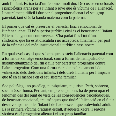
amb l’infant. Es tracta d’un fenomen molt dur. De costos emocionals
i psicològics grans per a l’infant o jove que és víctima de l’alienació.
I naturalment, difícil i dur per al progenitor alienat i el seu grup
parental, tant si és la banda materna com la paterna.
El primer que cal és preservar el benestar físic i emocional de
l’infant alienat. El bé superior jurídic i vital és el benestar de l’infant.
El tema ha generat controvèrsia. S’ha parlat fins i tot d’una
síndrome, que ha estat discutida i no acceptada, finalment, per part
de la ciència i del món institucional i jurídic a casa nostra.
En qualsevol cas, sí que sabem que existeix l’alienació parental com
a forma de xantatge emocional, com a forma de manipulació o
instrumentalització del fill o filla per part d’un progenitor contra
l’altre progenitor. Com una forma clara de maltractament i de
vulneració dels drets dels infants; i dels drets humans per l’impacte
que té en el menor i en el seu sistema familiar.
Soc politòleg i no psicòleg, ni psiquiatre, ni jurista. Però, sobretot,
soc un ésser humà. Per tant, em preocupa i ens ha de preocupar el
fenomen des del punt de vista de les conseqüències psicològiques,
de benestar emocional, traumàtiques que tindrà l’alienació en el futur
desenvolupament de l’infant i de l’adolescent que esdevindrà adult.
És la primera víctima d’aquest estrall, d’aquesta xacra. I segona
víctima és el progenitor alienat i el seu grup familiar.