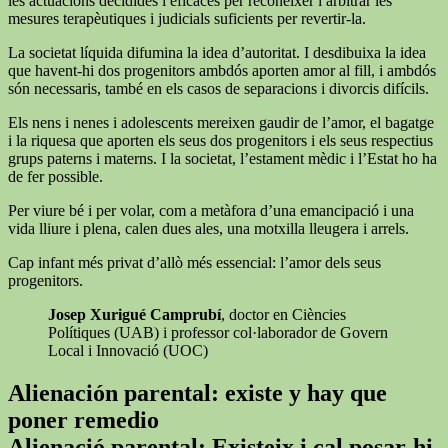
les actuacions decidides i eficaces per reconèixer i arbitrar les
mesures terapèutiques i judicials suficients per revertir-la.
La societat líquida difumina la idea d’autoritat. I desdibuixa la idea
que havent-hi dos progenitors ambdós aporten amor al fill, i ambdós
són necessaris, també en els casos de separacions i divorcis difícils.
Els nens i nenes i adolescents mereixen gaudir de l’amor, el bagatge
i la riquesa que aporten els seus dos progenitors i els seus respectius
grups paterns i materns. I la societat, l’estament mèdic i l’Estat ho ha
de fer possible.
Per viure bé i per volar, com a metàfora d’una emancipació i una
vida lliure i plena, calen dues ales, una motxilla lleugera i arrels.
Cap infant més privat d’allò més essencial: l’amor dels seus
progenitors.
Josep Xurigué Camprubí
, doctor en Ciències
Polítiques (UAB) i professor col·laborador de Govern
Local i Innovació (UOC)
Alienación parental: existe y hay que
poner remedio
Alienació parental: Existeix i cal posar-hi