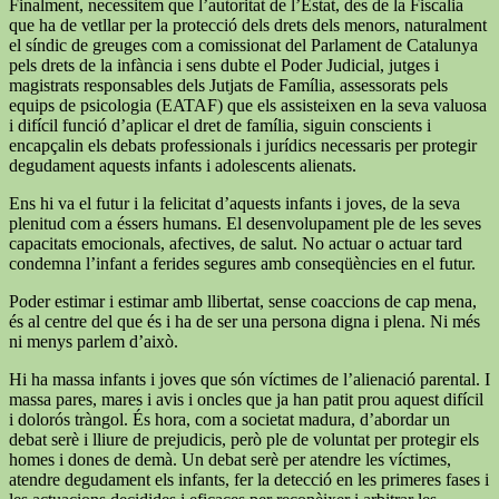
Finalment, necessitem que l’autoritat de l’Estat, des de la Fiscalia
que ha de vetllar per la protecció dels drets dels menors, naturalment
el síndic de greuges com a comissionat del Parlament de Catalunya
pels drets de la infància i sens dubte el Poder Judicial, jutges i
magistrats responsables dels Jutjats de Família, assessorats pels
equips de psicologia (EATAF) que els assisteixen en la seva valuosa
i difícil funció d’aplicar el dret de família, siguin conscients i
encapçalin els debats professionals i jurídics necessaris per protegir
degudament aquests infants i adolescents alienats.
Ens hi va el futur i la felicitat d’aquests infants i joves, de la seva
plenitud com a éssers humans. El desenvolupament ple de les seves
capacitats emocionals, afectives, de salut. No actuar o actuar tard
condemna l’infant a ferides segures amb conseqüències en el futur.
Poder estimar i estimar amb llibertat, sense coaccions de cap mena,
és al centre del que és i ha de ser una persona digna i plena. Ni més
ni menys parlem d’això.
Hi ha massa infants i joves que són víctimes de l’alienació parental. I
massa pares, mares i avis i oncles que ja han patit prou aquest difícil
i dolorós tràngol. És hora, com a societat madura, d’abordar un
debat serè i lliure de prejudicis, però ple de voluntat per protegir els
homes i dones de demà. Un debat serè per atendre les víctimes,
atendre degudament els infants, fer la detecció en les primeres fases i