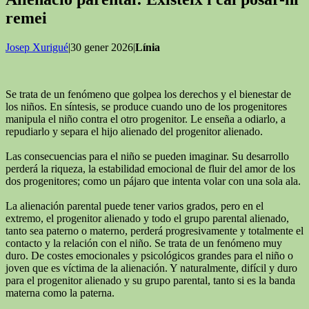
remei
Josep Xurigué
|30 gener 2026|
Línia
Se trata de un fenómeno que golpea los derechos y el bienestar de
los niños. En síntesis, se produce cuando uno de los progenitores
manipula el niño contra el otro progenitor. Le enseña a odiarlo, a
repudiarlo y separa el hijo alienado del progenitor alienado.
Las consecuencias para el niño se pueden imaginar. Su desarrollo
perderá la riqueza, la estabilidad emocional de fluir del amor de los
dos progenitores; como un pájaro que intenta volar con una sola ala.
La alienación parental puede tener varios grados, pero en el
extremo, el progenitor alienado y todo el grupo parental alienado,
tanto sea paterno o materno, perderá progresivamente y totalmente el
contacto y la relación con el niño. Se trata de un fenómeno muy
duro. De costes emocionales y psicológicos grandes para el niño o
joven que es víctima de la alienación. Y naturalmente, difícil y duro
para el progenitor alienado y su grupo parental, tanto si es la banda
materna como la paterna.