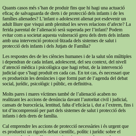
Quants casos més s’han de produir fins que hi hagi una actuació
eficaç de salvaguarda de drets i de protecció dels infants i de les
famílies alienades? L’infant o adolescent alienat pot esdevenir un
adult lliure que visqui amb plenitud les seves relacions d’afecte? La
ferida parental de l’alienació serà superada per l’infant? Podem
evitar com a societat aquesta vulneració greu dels drets dels infants
amb una intervenció protocol·litzada dels sistemes de salut i
protecció dels infants i dels Jutjats de Família?
Les respostes des de les ciències humanes i de la salut són múltiples
i dependran de cada infant, adolescent, del seu context, del nivell
d’atenció mèdica i psicològica que hagi rebut, de la intervenció
judicial que s’hagi produït en cada cas. En tot cas, és necessari que
es produeixin les denúncies i que formi part de l’agenda del debat
social, jurídic, psicològic i públic, en definitiva.
Molts pares i mares víctimes també de l’alienació acaben no
realitzant les accions de denúncia davant l’autoritat civil i judicial,
cansats de burocràcia, lentitud, falta d’eficàcia i, dut a l’extrem, fins i
tot d’incomprensió per part dels sistemes de salut i protecció dels
infants i dels drets de família.
Cal emprendre les accions de protecció necessàries i és urgent que
es produeixi un rigorós debat científic, polític i jurídic sobre el