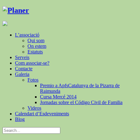
L’associació
Qui som
On estem
Estatuts
Serveis
Com associar-se?
Contacte
Galeria
Fotos
Premio a ApfsCatalunya de la Pizarra de
Raimunda
Cursa Mercé 2014
Jornadas sobre el Código Civil de Familia
Videos
Calendari d’Esdeveniments
Blog