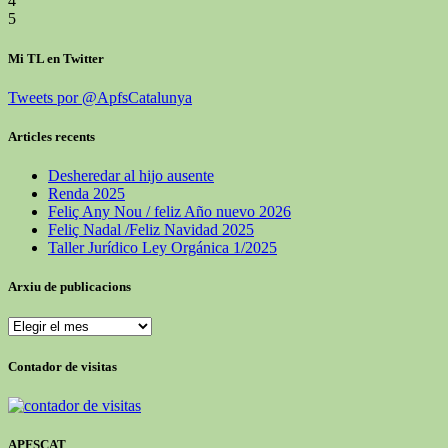
4
5
Mi TL en Twitter
Tweets por @ApfsCatalunya
Articles recents
Desheredar al hijo ausente
Renda 2025
Feliç Any Nou / feliz Año nuevo 2026
Feliç Nadal /Feliz Navidad 2025
Taller Jurídico Ley Orgánica 1/2025
Arxiu de publicacions
Arxiu
de
publicacions
Contador de visitas
APFSCAT