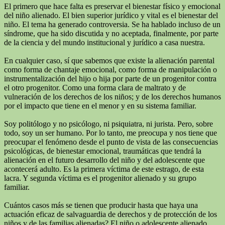
El primero que hace falta es preservar el bienestar físico y emocional
del niño alienado. El bien superior jurídico y vital es el bienestar del
niño. El tema ha generado controversia. Se ha hablado incluso de un
síndrome, que ha sido discutida y no aceptada, finalmente, por parte
de la ciencia y del mundo institucional y jurídico a casa nuestra.
En cualquier caso, sí que sabemos que existe la alienación parental
como forma de chantaje emocional, como forma de manipulación o
instrumentalización del hijo o hija por parte de un progenitor contra
el otro progenitor. Como una forma clara de maltrato y de
vulneración de los derechos de los niños; y de los derechos humanos
por el impacto que tiene en el menor y en su sistema familiar.
Soy politólogo y no psicólogo, ni psiquiatra, ni jurista. Pero, sobre
todo, soy un ser humano. Por lo tanto, me preocupa y nos tiene que
preocupar el fenómeno desde el punto de vista de las consecuencias
psicológicas, de bienestar emocional, traumáticas que tendrá la
alienación en el futuro desarrollo del niño y del adolescente que
acontecerá adulto. Es la primera víctima de este estrago, de esta
lacra. Y segunda víctima es el progenitor alienado y su grupo
familiar.
Cuántos casos más se tienen que producir hasta que haya una
actuación eficaz de salvaguardia de derechos y de protección de los
niños y de las familias alienadas? El niño o adolescente alienado