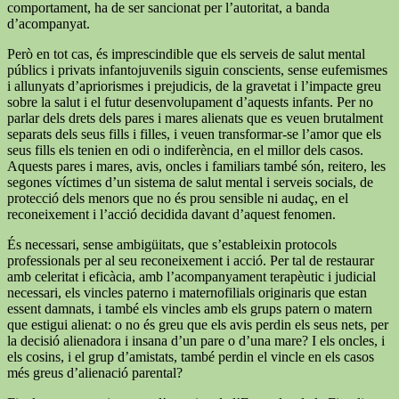
comportament, ha de ser sancionat per l’autoritat, a banda
d’acompanyat.
Però en tot cas, és imprescindible que els serveis de salut mental
públics i privats infantojuvenils siguin conscients, sense eufemismes
i allunyats d’apriorismes i prejudicis, de la gravetat i l’impacte greu
sobre la salut i el futur desenvolupament d’aquests infants. Per no
parlar dels drets dels pares i mares alienats que es veuen brutalment
separats dels seus fills i filles, i veuen transformar-se l’amor que els
seus fills els tenien en odi o indiferència, en el millor dels casos.
Aquests pares i mares, avis, oncles i familiars també són, reitero, les
segones víctimes d’un sistema de salut mental i serveis socials, de
protecció dels menors que no és prou sensible ni audaç, en el
reconeixement i l’acció decidida davant d’aquest fenomen.
És necessari, sense ambigüitats, que s’estableixin protocols
professionals per al seu reconeixement i acció. Per tal de restaurar
amb celeritat i eficàcia, amb l’acompanyament terapèutic i judicial
necessari, els vincles paterno i maternofilials originaris que estan
essent damnats, i també els vincles amb els grups patern o matern
que estigui alienat: o no és greu que els avis perdin els seus nets, per
la decisió alienadora i insana d’un pare o d’una mare? I els oncles, i
els cosins, i el grup d’amistats, també perdin el vincle en els casos
més greus d’alienació parental?