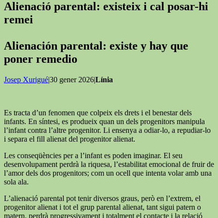
Alienació parental: existeix i cal posar-hi
remei
Alienación parental: existe y hay que
poner remedio
Josep Xurigué
|30 gener 2026|
Línia
Es tracta d’un fenomen que colpeix els drets i el benestar dels
infants. En síntesi, es produeix quan un dels progenitors manipula
l’infant contra l’altre progenitor. Li ensenya a odiar-lo, a repudiar-lo
i separa el fill alienat del progenitor alienat.
Les conseqüències per a l’infant es poden imaginar. El seu
desenvolupament perdrà la riquesa, l’estabilitat emocional de fruir de
l’amor dels dos progenitors; com un ocell que intenta volar amb una
sola ala.
L’alienació parental pot tenir diversos graus, però en l’extrem, el
progenitor alienat i tot el grup parental alienat, tant sigui patern o
matern, perdrà progressivament i totalment el contacte i la relació