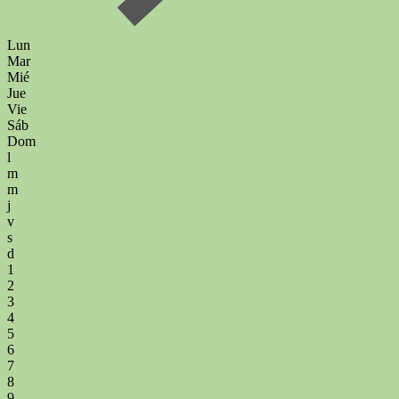
Lun
Mar
Mié
Jue
Vie
Sáb
Dom
l
m
m
j
v
s
d
1
2
3
4
5
6
7
8
9