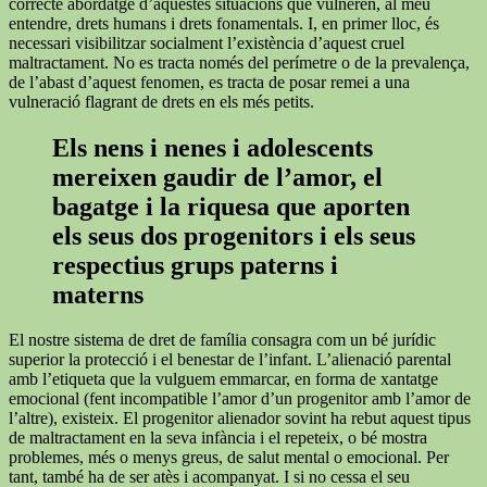
correcte abordatge d’aquestes situacions que vulneren, al meu
entendre, drets humans i drets fonamentals. I, en primer lloc, és
necessari visibilitzar socialment l’existència d’aquest cruel
maltractament. No es tracta només del perímetre o de la prevalença,
de l’abast d’aquest fenomen, es tracta de posar remei a una
vulneració flagrant de drets en els més petits.
Els nens i nenes i adolescents
mereixen gaudir de l’amor, el
bagatge i la riquesa que aporten
els seus dos progenitors i els seus
respectius grups paterns i
materns
El nostre sistema de dret de família consagra com un bé jurídic
superior la protecció i el benestar de l’infant. L’alienació parental
amb l’etiqueta que la vulguem emmarcar, en forma de xantatge
emocional (fent incompatible l’amor d’un progenitor amb l’amor de
l’altre), existeix. El progenitor alienador sovint ha rebut aquest tipus
de maltractament en la seva infància i el repeteix, o bé mostra
problemes, més o menys greus, de salut mental o emocional. Per
tant, també ha de ser atès i acompanyat. I si no cessa el seu