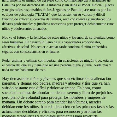
naturalmente el síndico de agravios como comisionado del Parlamento de
Cataluña por los derechos de la infancia y sin duda el Poder Judicial, jueces
y magistrados responsables de los Juzgados de Familia, asesorados por los
equipos de psicología (*EATAF) que les asisten en su valiosa y difícil
función de aplicar el derecho de familia, sean conscientes y encabecen los
debates profesionales y jurídicos necesarios para proteger debidamente estos
niños y adolescentes alienados.
Nos va el futuro y la felicidad de estos niños y jóvenes, de su plenitud como
seres humanos. El desarrollo lleno de sus capacidades emocionales,
afectivas, de salud. No actuar o actuar tarde condena el niño en heridas
seguras con consecuencias en el futuro.
Poder estimar y estimar con libertad, sin coacciones de ningún tipo, está en
el centro del que es y tiene que ser una persona digna y llena. Nada más y
nada menos hablamos de esto.
Hay demasiados niños y jóvenes que son víctimas de la alienación
parental. Y demasiado padres, madres y abuelos y tíos que ya han
sufrido bastante este difícil y doloroso trance. Es hora, como
sociedad madura, de abordar un debate sereno y libro de prejuicios,
pero pleno de voluntad para proteger los hombres y mujeres de
mañana. Un debate sereno para atender las víctimas, atender
debidamente los niños, hacer la detección en las primeras fases y las
actuaciones decididas y eficaces para reconocer y arbitrar las
medidas terapéuticas y judiciales suficientes para revertirla.