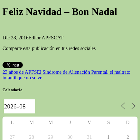
Feliz Navidad – Bon Nadal
Dic 28, 2016
Editor APFSCAT
Comparte esta publicación en tus redes sociales
23 años de APFS
El Síndrome de Alienación Parental, el maltrato
infantil que no se ve
Calendario
L
M
M
J
V
S
D
27
28
29
30
31
1
2