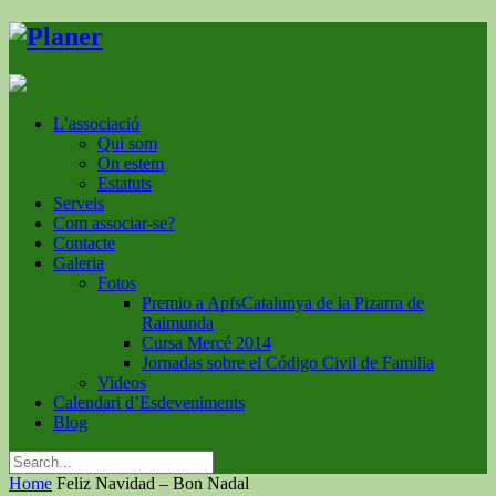
L’associació
Qui som
On estem
Estatuts
Serveis
Com associar-se?
Contacte
Galeria
Fotos
Premio a ApfsCatalunya de la Pizarra de
Raimunda
Cursa Mercé 2014
Jornadas sobre el Código Civil de Familia
Videos
Calendari d’Esdeveniments
Blog
Home
Feliz Navidad – Bon Nadal