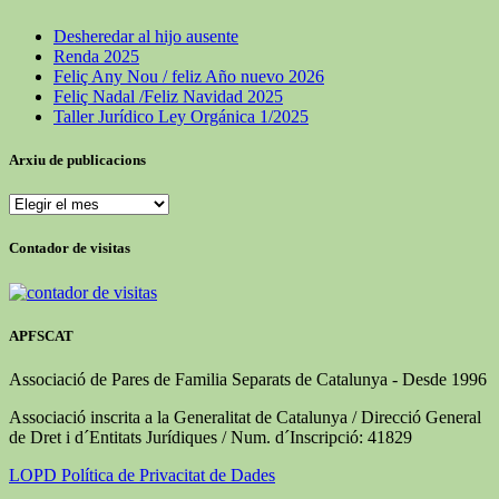
Desheredar al hijo ausente
Renda 2025
Feliç Any Nou / feliz Año nuevo 2026
Feliç Nadal /Feliz Navidad 2025
Taller Jurídico Ley Orgánica 1/2025
Arxiu de publicacions
Arxiu
de
publicacions
Contador de visitas
APFSCAT
Associació de Pares de Familia Separats de Catalunya - Desde 1996
Associació inscrita a la Generalitat de Catalunya / Direcció General
de Dret i d´Entitats Jurídiques / Num. d´Inscripció: 41829
LOPD Política de Privacitat de Dades