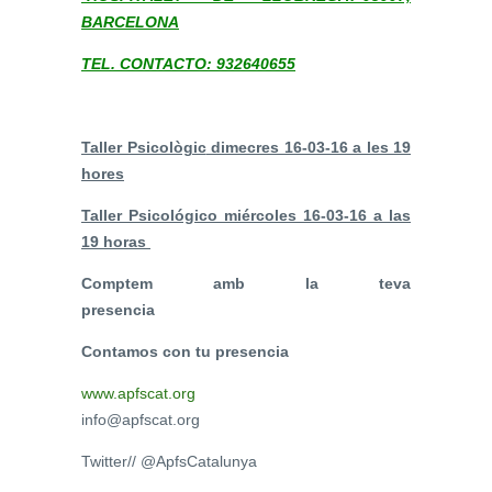
BARCELONA
TEL. CONTACTO: 932640655
Taller Psicològic
dimecres
16-03-16 a les 19
hores
Taller Psicológico miércoles ‎16-03-16 a las
19 horas
Comptem amb
la
teva
presencia
Contamos con tu presencia
www.apfscat.org
info@apfscat.org
Twitter// @ApfsCatalunya