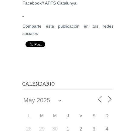
Facebook// APFS Catalunya
Comparte esta publicación en tus redes
sociales
CALENDARIO
L
M
M
J
V
S
D
28
29
30
1
2
3
4