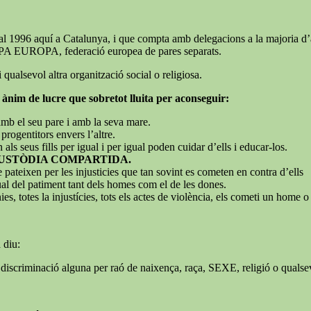
d i al 1996 aquí a Catalunya, i que compta amb delegacions a la majo
e PAPA EUROPA, federació europea de pares separats.
 qualsevol altra organització social o religiosa.
 ànim de lucre que sobretot lluita per aconseguir:
l amb el seu pare i amb la seva mare.
rogentitors envers l’altre.
 als seus fills per igual i per igual poden cuidar d’ells i educar-los.
USTÒDIA COMPARTIDA.
 pateixen per les injusticies que tan sovint es cometen en contra d’ells
ual del patiment tant dels homes com el de les dones.
ies, totes la injustícies, tots els actes de violència, els cometi un home 
 diu:
 discriminació alguna per raó de naixença, raça, SEXE, religió o qualsev