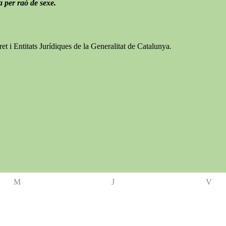
 per raó de sexe.
 i Entitats Jurídiques de la Generalitat de Catalunya
.
M
J
V