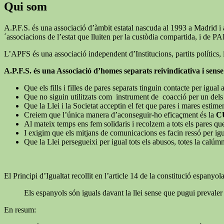
Qui som
A.P.F.S. és una associació d’àmbit estatal nascuda al 1993 a Madri
´associacions de l’estat que lluiten per la custòdia compartida, i d
L’APFS és una associació independent d’Institucions, partits polítics, i
A.P.F.S. és una Associació d’homes separats reivindicativa i sense
Que els fills i filles de pares separats tinguin contacte per igua
Que no siguin utilitzats com instrument de coacció per un dels p
Que la Llei i la Societat acceptin el fet que pares i mares estimen
Creiem que l’única manera d’aconseguir-ho eficaçment és la
C
Al mateix temps ens fem solidaris i recolzem a tots els pares que
I exigim que els mitjans de comunicacions es facin ressó per ig
Que la Llei persegueixi per igual tots els abusos, totes la calúmn
El Principi d’Igualtat recollit en l’article 14 de la constitució espanyola
Els espanyols són iguals davant la llei sense que pugui prevaler
En resum: