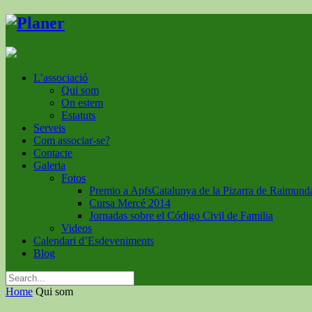
L’associació
Qui som
On estem
Estatuts
Serveis
Com associar-se?
Contacte
Galeria
Fotos
Premio a ApfsCatalunya de la Pizarra de Raimund
Cursa Mercé 2014
Jornadas sobre el Código Civil de Familia
Videos
Calendari d’Esdeveniments
Blog
Home
Qui som