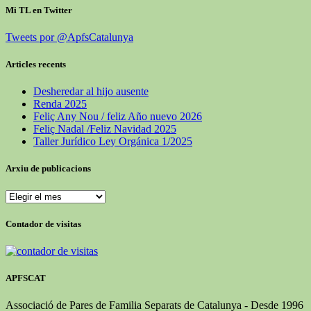
Mi TL en Twitter
Tweets por @ApfsCatalunya
Articles recents
Desheredar al hijo ausente
Renda 2025
Feliç Any Nou / feliz Año nuevo 2026
Feliç Nadal /Feliz Navidad 2025
Taller Jurídico Ley Orgánica 1/2025
Arxiu de publicacions
Arxiu
de
publicacions
Contador de visitas
APFSCAT
Associació de Pares de Familia Separats de Catalunya - Desde 1996