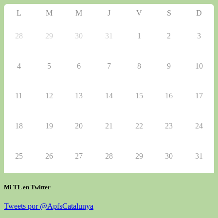
L
M
M
J
V
S
D
28
29
30
31
1
2
3
4
5
6
7
8
9
10
11
12
13
14
15
16
17
18
19
20
21
22
23
24
25
26
27
28
29
30
31
Mi TL en Twitter
Tweets por @ApfsCatalunya