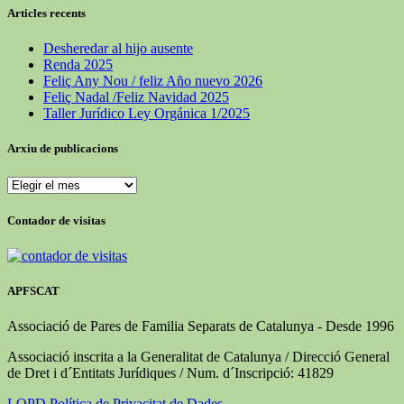
Articles recents
Desheredar al hijo ausente
Renda 2025
Feliç Any Nou / feliz Año nuevo 2026
Feliç Nadal /Feliz Navidad 2025
Taller Jurídico Ley Orgánica 1/2025
Arxiu de publicacions
Arxiu
de
publicacions
Contador de visitas
APFSCAT
Associació de Pares de Familia Separats de Catalunya - Desde 1996
Associació inscrita a la Generalitat de Catalunya / Direcció General
de Dret i d´Entitats Jurídiques / Num. d´Inscripció: 41829
LOPD Política de Privacitat de Dades