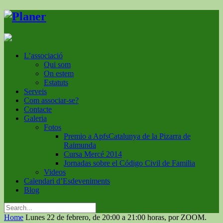
L’associació
Qui som
On estem
Estatuts
Serveis
Com associar-se?
Contacte
Galeria
Fotos
Premio a ApfsCatalunya de la Pizarra de
Raimunda
Cursa Mercé 2014
Jornadas sobre el Código Civil de Familia
Videos
Calendari d’Esdeveniments
Blog
Home
Lunes 22 de febrero, de 20:00 a 21:00 horas, por ZOOM.