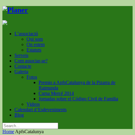
L’associació
Qui som
On estem
Estatuts
Serveis
Com associar-se?
Contacte
Galeria
Fotos
Premio a ApfsCatalunya de la Pizarra de
Raimunda
Cursa Mercé 2014
Jornadas sobre el Código Civil de Familia
Videos
Calendari d’Esdeveniments
Blog
Home
ApfsCatalunya