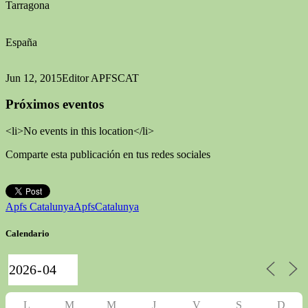
Tarragona
España
Jun 12, 2015
Editor APFSCAT
Próximos eventos
<li>No events in this location</li>
Comparte esta publicación en tus redes sociales
Apfs Catalunya
ApfsCatalunya
Calendario
L
M
M
J
V
S
D