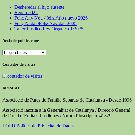
Desheredar al hijo ausente
Renda 2025
Feliç Any Nou / feliz Año nuevo 2026
Feliç Nadal /Feliz Navidad 2025
Taller Jurídico Ley Orgánica 1/2025
Arxiu de publicacions
Arxiu
de
publicacions
Contador de visitas
APFSCAT
Associació de Pares de Familia Separats de Catalunya - Desde 1996
Associació inscrita a la Generalitat de Catalunya / Direcció General
de Dret i d´Entitats Jurídiques / Num. d´Inscripció: 41829
LOPD Política de Privacitat de Dades