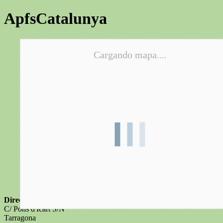
ApfsCatalunya
Cargando mapa....
Dirección
C/ Pons d'Icart S/N
Tarragona