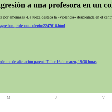
resión a una profesora en un col
lta por amenazas -La jueza destaca la «violencia» desplegada en el cent
agresion-profesora-colegio/2247610.html
índrome de alienación parental
Taller 16 de marzo, 19:30 horas
M
J
V