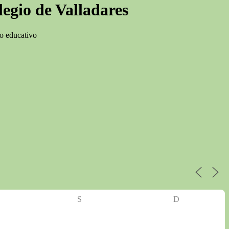
egio de Valladares
ro educativo
S
D