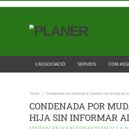
L’ASSOCIACIÓ
SERVEIS
COM ASS
Home
Condenada por mudarse a Cáceres con su hija sin in
CONDENADA POR MUDA
HIJA SIN INFORMAR A
VIVÍAN EN SAN SEBASTIÁN Y LA 