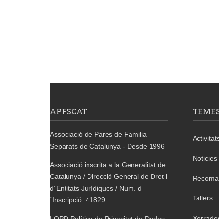
APFSCAT
TEME
Associació de Pares de Familia
Activitat
Separats de Catalunya - Desde 1996
Noticies
Associació inscrita a la Generalitat de
Catalunya / Direcció General de Dret i
Recoma
d´Entitats Jurídiques / Num. d
Tallers
´Inscripció: 41829
Xerrade
LOPD Política de Privacitat de Dades