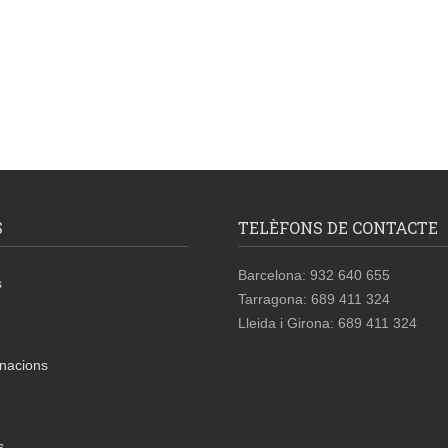
S
TELÈFONS DE CONTACTE
Barcelona: 932 640 655
s
Tarragona: 689 411 324
Lleida i Girona: 689 411 324
nacions
s