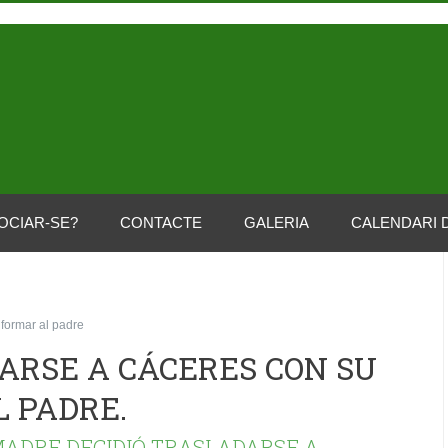
OCIAR-SE?
CONTACTE
GALERIA
CALENDARI 
formar al padre
RSE A CÁCERES CON SU
L PADRE
.
MADRE DECIDIÓ TRASLADARSE A