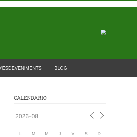
D’ESDEVENIMENTS
BLOG
CALENDARIO
L
M
M
J
V
S
D