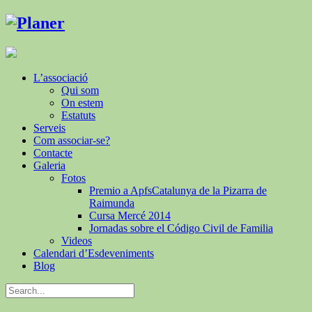
L’associació
Qui som
On estem
Estatuts
Serveis
Com associar-se?
Contacte
Galeria
Fotos
Premio a ApfsCatalunya de la Pizarra de
Raimunda
Cursa Mercé 2014
Jornadas sobre el Código Civil de Familia
Videos
Calendari d’Esdeveniments
Blog