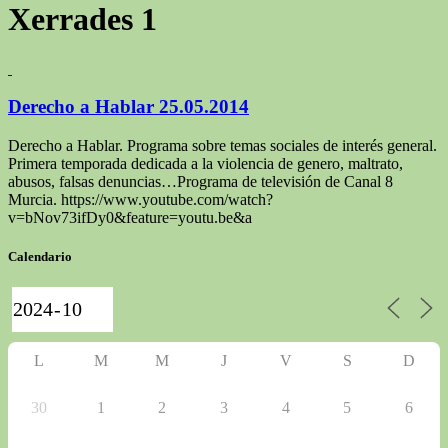
Xerrades
1
Derecho a Hablar 25.05.2014
Derecho a Hablar. Programa sobre temas sociales de interés general.
Primera temporada dedicada a la violencia de genero, maltrato,
abusos, falsas denuncias…Programa de televisión de Canal 8
Murcia. https://www.youtube.com/watch?
v=bNov73ifDy0&feature=youtu.be&a
Calendario
L
M
M
J
V
S
D
30
1
2
3
4
5
6