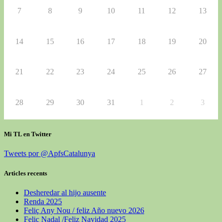
7
8
9
10
11
12
13
14
15
16
17
18
19
20
21
22
23
24
25
26
27
28
29
30
31
1
2
3
Mi TL en Twitter
Tweets por @ApfsCatalunya
Articles recents
Desheredar al hijo ausente
Renda 2025
Feliç Any Nou / feliz Año nuevo 2026
Feliç Nadal /Feliz Navidad 2025