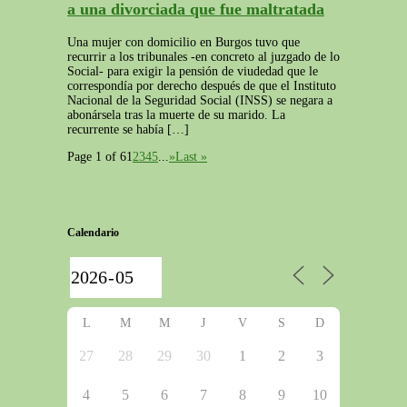
a una divorciada que fue maltratada
Una mujer con domicilio en Burgos tuvo que
recurrir a los tribunales -en concreto al juzgado de lo
Social- para exigir la pensión de viudedad que le
correspondía por derecho después de que el Instituto
Nacional de la Seguridad Social (INSS) se negara a
abonársela tras la muerte de su marido. La
recurrente se había […]
Page 1 of 6
1
2
3
4
5
...
»
Last »
Calendario
L
M
M
J
V
S
D
27
28
29
30
1
2
3
4
5
6
7
8
9
10