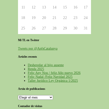
11
12
13
14
15
16
17
18
19
20
21
22
23
24
25
26
27
28
29
30
31
Mi TL en Twitter
Tweets por @ApfsCatalunya
Articles recents
Desheredar al hijo ausente
Renda 2025
Feliç Any Nou / feliz Año nuevo 2026
Feliç Nadal /Feliz Navidad 2025
Taller Jurídico Ley Orgánica 1/2025
Arxiu de publicacions
Arxiu
de
publicacions
Contador de visitas