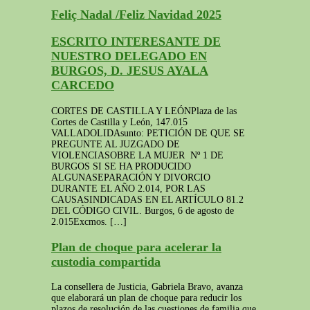
Feliç Nadal /Feliz Navidad 2025
ESCRITO INTERESANTE DE
NUESTRO DELEGADO EN
BURGOS, D. JESUS AYALA
CARCEDO
CORTES DE CASTILLA Y LEÓNPlaza de las
Cortes de Castilla y León, 147.015
VALLADOLIDAsunto: PETICIÓN DE QUE SE
PREGUNTE AL JUZGADO DE
VIOLENCIASOBRE LA MUJER Nº 1 DE
BURGOS SI SE HA PRODUCIDO
ALGUNASEPARACIÓN Y DIVORCIO
DURANTE EL AÑO 2.014, POR LAS
CAUSASINDICADAS EN EL ARTÍCULO 81.2
DEL CÓDIGO CIVIL. Burgos, 6 de agosto de
2.015Excmos. […]
Plan de choque para acelerar la
custodia compartida
La consellera de Justicia, Gabriela Bravo, avanza
que elaborará un plan de choque para reducir los
plazos de resolución de las cuestiones de familia que