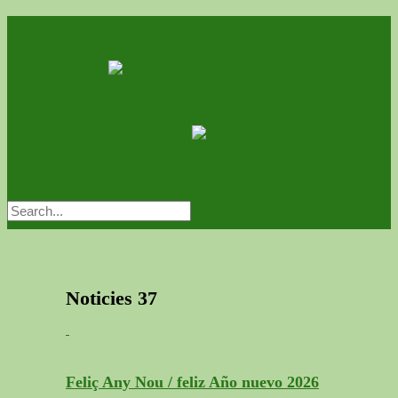
Noticies
37
Feliç Any Nou / feliz Año nuevo 2026