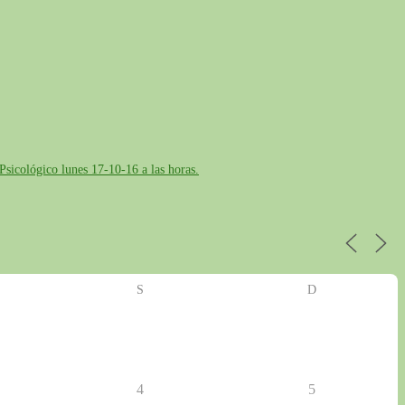
S
D
4
5