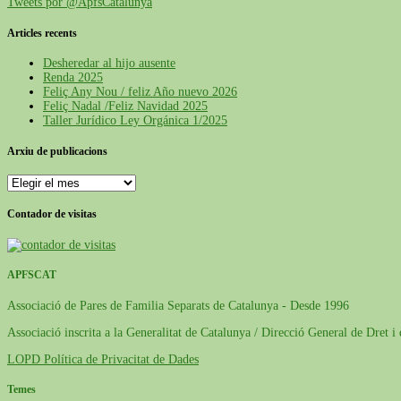
Tweets por @ApfsCatalunya
Articles recents
Desheredar al hijo ausente
Renda 2025
Feliç Any Nou / feliz Año nuevo 2026
Feliç Nadal /Feliz Navidad 2025
Taller Jurídico Ley Orgánica 1/2025
Arxiu de publicacions
Arxiu
de
publicacions
Contador de visitas
APFSCAT
Associació de Pares de Familia Separats de Catalunya - Desde 1996
Associació inscrita a la Generalitat de Catalunya / Direcció General de Dret i
LOPD Política de Privacitat de Dades
Temes