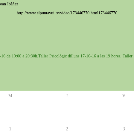
Joan Ibàñez
http://www.elpuntavui.tv/video/173446770.html173446770
M
J
V
1
2
3