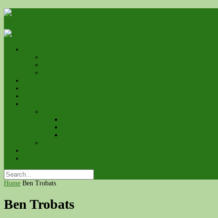
L’associació
Qui som
On estem
Estatuts
Serveis
Com associar-se?
Contacte
Galeria
Fotos
Premio a ApfsCatalunya de la Pizarra de Raimunda
Cursa Mercé 2014
Jornadas sobre el Código Civil de Familia
Videos
Calendari d’Esdeveniments
Blog
Home
Ben Trobats
Ben Trobats