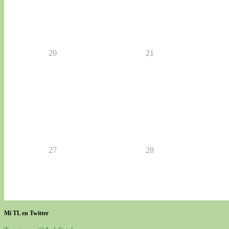
20
21
27
28
Mi TL en Twitter