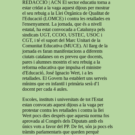
REDACCIÓ | ACN
El sector educatiu torna a
estar cridat a la vaga aquest dijous per mostrar
el seu rebuig a la Llei Orgànica de Qualitat de
l'Educació (LOMCE) i contra les retallades en
l'ensenyament. La jornada, que és a nivell
estatal, ha estat convocada a Catalunya pels
sindicats UGT, CCOO, USTEC, USOC i
CGT, i té el suport del Marc Unitari de la
Comunitat Educativa (MUCE). Al llarg de la
jornada es faran manifestacions a diferents
ciutats catalanes on es preveu que docents,
pares i alumnes mostrin el seu rebuig a la
reforma educativa que impulsa el ministre
d'Educació, José Ignacio Wert, i a les
retallades. El Govern ha establert uns serveis
mínims que en infantil i primària serà d'1
docent per cada 4 aules.
Escoles, instituts i universitats de tot l'Estat
estan convocats aquest dijous a la vaga per
protestar contra les retallades i contra la llei
Wert pocs dies després que aquesta norma fos
aprovada al Congrés dels Diputats amb els
únics vots a favor del PP. De fet, són ja pocs els
tràmits parlamentaris que queden perquè