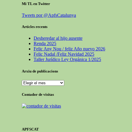
Mi TL en Twitter
Tweets por @ApfsCatalunya
Articles recents
Desheredar al hijo ausente
Renda 2025
Feliç Any Nou / feliz Año nuevo 2026
Feliç Nadal /Feliz Navidad 2025
Taller Jurídico Ley Orgánica 1/2025
Arxiu de publicacions
Arxiu
de
publicacions
Contador de visitas
APFSCAT