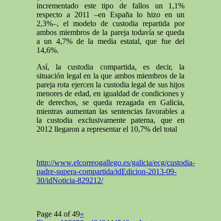
incrementado este tipo de fallos un 1,1%
respecto a 2011 –en España lo hizo en un
2,3%–, el modelo de custodia repartida por
ambos miembros de la pareja todavía se queda
a un 4,7% de la media estatal, que fue del
14,6%.
Así, la custodia compartida, es decir, la
situación legal en la que ambos miembros de la
pareja rota ejercen la custodia legal de sus hijos
menores de edad, en igualdad de condiciones y
de derechos, se queda rezagada en Galicia,
mientras aumentan las sentencias favorables a
la custodia exclusivamente paterna, que en
2012 llegaron a representar el 10,7% del total
http://www.elcorreogallego.es/galicia/ecg/custodia-
padre-supera-compartida/idEdicion-2013-09-
30/idNoticia-829212/
Page 44 of 49
«