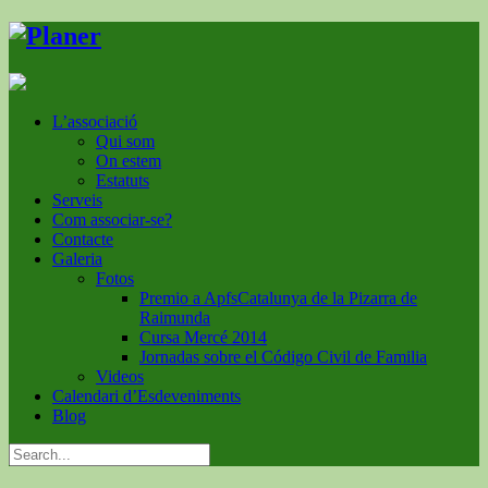
L’associació
Qui som
On estem
Estatuts
Serveis
Com associar-se?
Contacte
Galeria
Fotos
Premio a ApfsCatalunya de la Pizarra de
Raimunda
Cursa Mercé 2014
Jornadas sobre el Código Civil de Familia
Videos
Calendari d’Esdeveniments
Blog