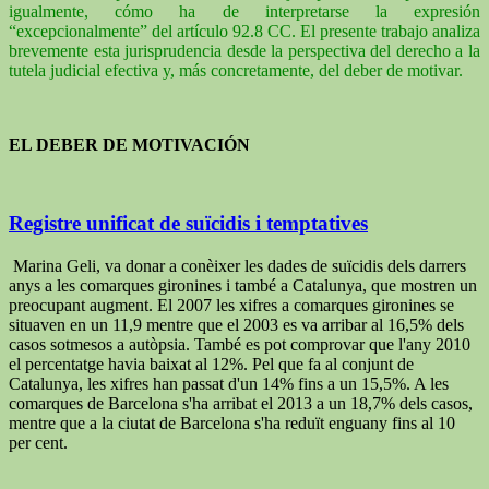
igualmente, cómo ha de interpretarse la expresión
“excepcionalmente” del artículo 92.8 CC. El presente trabajo analiza
brevemente esta jurisprudencia desde la perspectiva del derecho a la
tutela judicial efectiva y, más concretamente, del deber de motivar.
EL DEBER DE MOTIVACIÓN
Registre unificat de suïcidis i temptatives
Marina Geli, va donar a conèixer les dades de suïcidis dels darrers
anys a les comarques gironines i també a Catalunya, que mostren un
preocupant augment. El 2007 les xifres a comarques gironines se
situaven en un 11,9 mentre que el 2003 es va arribar al 16,5% dels
casos sotmesos a autòpsia. També es pot comprovar que l'any 2010
el percentatge havia baixat al 12%. Pel que fa al conjunt de
Catalunya, les xifres han passat d'un 14% fins a un 15,5%. A les
comarques de Barcelona s'ha arribat el 2013 a un 18,7% dels casos,
mentre que a la ciutat de Barcelona s'ha reduït enguany fins al 10
per cent.