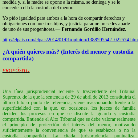
medida y, si la madre se opone a la misma, se deniega y se le
concede a ella la custodia del menor.
Yo pido igualdad para ambos a la hora de compartir derechos y
obligaciones con nuestros hijos, y justicia paraque no se les aparte
de uno de sus progenitores.—
Fernando Gordillo Hernández.
http://elpais.com/elpais/2014/01/01/opinion/1388595542_022574.htm
¿A quién quieres más? (Interés del menor y custodia
compartida)
PROPÓSITO
Una línea jurisprudencial reciente y trascendente del Tribunal
Supremo, de la que la sentencia de 29 de abril de 2013 constituiría el
último hito o punto de referencia, viene reaccionando frente a la
superficialidad con la que, en ocasiones, los jueces de familia
deciden los procesos en que se discute la guarda y custodia
compartida. Entiende el Alto Tribunal que se debe valorar realmente
el principio de protección del interés del menor, motivando
suficientemente la conveniencia de que se establezca o no la
custodia compartida. La citada jurisprudencia puntualiza,