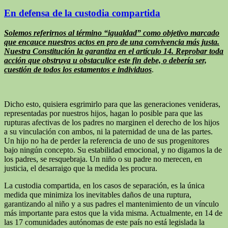
En defensa de la custodia compartida
Solemos referirnos al término “igualdad” como objetivo marcado
que encauce nuestros actos en pro de una convivencia más justa.
Nuestra Constitución la garantiza en el artículo 14. Reprobar toda
acción que obstruya u obstaculice este fin debe, o debería ser,
cuestión de todos los estamentos e individuos
.
Dicho esto, quisiera esgrimirlo para que las generaciones venideras,
representadas por nuestros hijos, hagan lo posible para que las
rupturas afectivas de los padres no marginen el derecho de los hijos
a su vinculación con ambos, ni la paternidad de una de las partes.
Un hijo no ha de perder la referencia de uno de sus progenitores
bajo ningún concepto. Su estabilidad emocional, y no digamos la de
los padres, se resquebraja. Un niño o su padre no merecen, en
justicia, el desarraigo que la medida les procura.
La custodia compartida, en los casos de separación, es la única
medida que minimiza los inevitables daños de una ruptura,
garantizando al niño y a sus padres el mantenimiento de un vínculo
más importante para estos que la vida misma. Actualmente, en 14 de
las 17 comunidades autónomas de este país no está legislada la