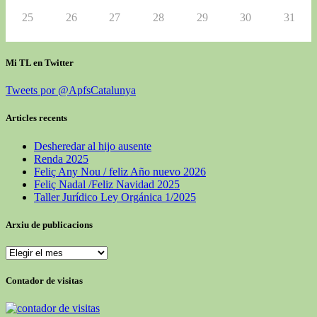
25
26
27
28
29
30
31
Mi TL en Twitter
Tweets por @ApfsCatalunya
Articles recents
Desheredar al hijo ausente
Renda 2025
Feliç Any Nou / feliz Año nuevo 2026
Feliç Nadal /Feliz Navidad 2025
Taller Jurídico Ley Orgánica 1/2025
Arxiu de publicacions
Arxiu
de
publicacions
Contador de visitas