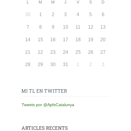
L
M
M
J
V
S
D
30
1
2
3
4
5
6
7
8
9
10
11
12
13
14
15
16
17
18
19
20
21
22
23
24
25
26
27
28
29
30
31
1
2
3
MI TL EN TWITTER
Tweets por @ApfsCatalunya
ARTICLES RECENTS