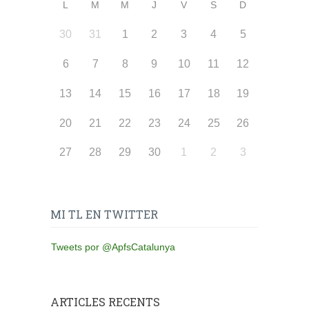
L
M
M
J
V
S
D
30
31
1
2
3
4
5
6
7
8
9
10
11
12
13
14
15
16
17
18
19
20
21
22
23
24
25
26
27
28
29
30
1
2
3
MI TL EN TWITTER
Tweets por @ApfsCatalunya
ARTICLES RECENTS