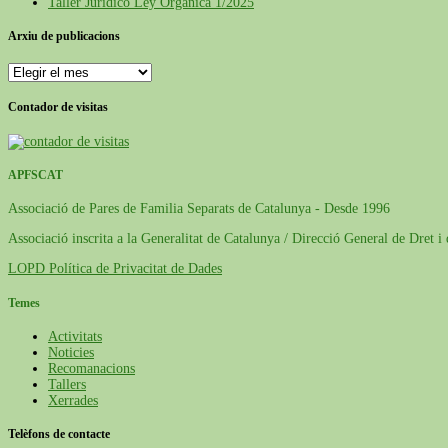
Taller Jurídico Ley Orgánica 1/2025
Arxiu de publicacions
Arxiu
de
publicacions
Contador de visitas
APFSCAT
Associació de Pares de Familia Separats de Catalunya - Desde 1996
Associació inscrita a la Generalitat de Catalunya / Direcció General de Dret i
LOPD Política de Privacitat de Dades
Temes
Activitats
Noticies
Recomanacions
Tallers
Xerrades
Telèfons de contacte