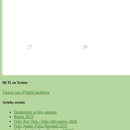
27
28
Mi TL en Twitter
Tweets por @ApfsCatalunya
Articles recents
Desheredar al hijo ausente
Renda 2025
Feliç Any Nou / feliz Año nuevo 2026
Feliç Nadal /Feliz Navidad 2025