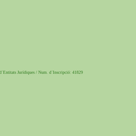
 d´Entitats Jurídiques / Num. d´Inscripció: 41829