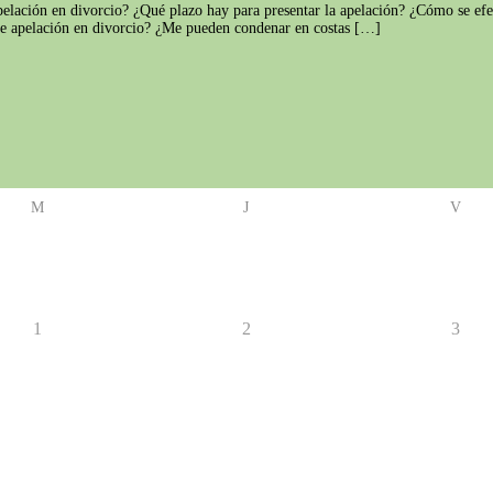
elación en divorcio? ¿Qué plazo hay para presentar la apelación? ¿Cómo se efe
o de apelación en divorcio? ¿Me pueden condenar en costas […]
M
J
V
1
2
3