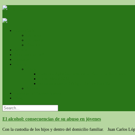
L’associació
Qui som
On estem
Estatuts
Serveis
Com associar-se?
Contacte
Galeria
Fotos
Premio a ApfsCatalunya de la Pizarra de Raimunda
Cursa Mercé 2014
Jornadas sobre el Código Civil de Familia
Videos
Calendari d’Esdeveniments
Blog
El alcohol: consecuencias de su abuso en jóvenes
Con la custodia de los hijos y dentro del domicilio familiar. Juan Carlos L