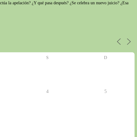
ctúa la apelación? ¿Y qué pasa después? ¿Se celebra un nuevo juicio? ¿Esa
S
D
4
5