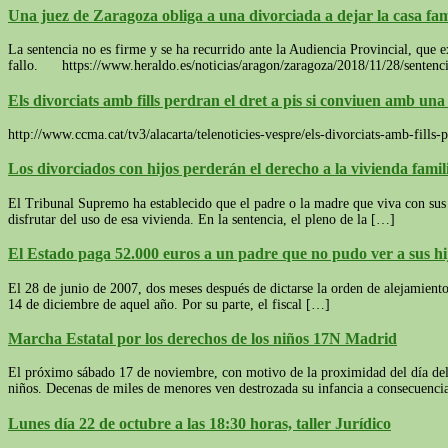
Una juez de Zaragoza obliga a una divorciada a dejar la casa fam
La sentencia no es firme y se ha recurrido ante la Audiencia Provincial, que
fallo. https://www.heraldo.es/noticias/aragon/zaragoza/2018/11/28/sentenci
Els divorciats amb fills perdran el dret a pis si conviuen amb una
http://www.ccma.cat/tv3/alacarta/telenoticies-vespre/els-divorciats-amb-fi
Los divorciados con hijos perderán el derecho a la vivienda fami
El Tribunal Supremo ha establecido que el padre o la madre que viva con sus h
disfrutar del uso de esa vivienda. En la sentencia, el pleno de la […]
El Estado paga 52.000 euros a un padre que no pudo ver a sus hi
El 28 de junio de 2007, dos meses después de dictarse la orden de alejamiento 
14 de diciembre de aquel año. Por su parte, el fiscal […]
Marcha Estatal por los derechos de los niños 17N Madrid
El próximo sábado 17 de noviembre, con motivo de la proximidad del día del 
niños. Decenas de miles de menores ven destrozada su infancia a consecuencia
Lunes día 22 de octubre a las 18:30 horas, taller Jurídico