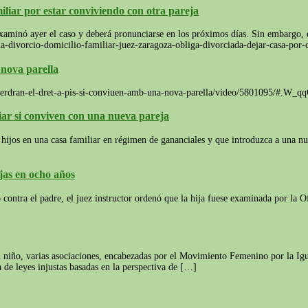
iliar por estar conviviendo con otra pareja
 examinó ayer el caso y deberá pronunciarse en los próximos días. Sin embargo
a-divorcio-domicilio-familiar-juez-zaragoza-obliga-divorciada-dejar-casa-por
 nova parella
lls-perdran-el-dret-a-pis-si-conviuen-amb-una-nova-parella/video/5801095/#.W
liar si conviven con una nueva pareja
ijos en una casa familiar en régimen de gananciales y que introduzca a una nue
jas en ocho años
contra el padre, el juez instructor ordenó que la hija fuese examinada por la Of
niño, varias asociaciones, encabezadas por el Movimiento Femenino por la Igu
 de leyes injustas basadas en la perspectiva de […]