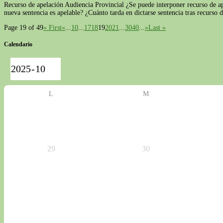
Recurso de apelación Audiencia Provincial ¿Se puede interponer recurso de ap
nueva sentencia es apelable? ¿Cuánto tarda en dictarse sentencia tras recurs
Page 19 of 49
« First
«
...
10
...
17
18
19
20
21
...
30
40
...
»
Last »
Calendario
L
M
29
30