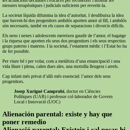
les actuacions decidides i eficaces per reconèixer i arbitrar les
mesures terapèutiques i judicials suficients per revertir-la.
La societat líquida difumina la idea d’autoritat. I desdibuixa la idea
que havent-hi dos progenitors ambdós aporten amor al fill, i ambdós
són necessaris, també en els casos de separacions i divorcis difícils.
Els nens i nenes i adolescents mereixen gaudir de l’amor, el bagatge
i la riquesa que aporten els seus dos progenitors i els seus respectius
grups paterns i materns. I la societat, l’estament mèdic i l’Estat ho ha
de fer possible.
Per viure bé i per volar, com a metàfora d’una emancipació i una
vida lliure i plena, calen dues ales, una motxilla lleugera i arrels.
Cap infant més privat d’allò més essencial: l’amor dels seus
progenitors.
Josep Xurigué Camprubí
, doctor en Ciències
Polítiques (UAB) i professor col·laborador de Govern
Local i Innovació (UOC)
Alienación parental: existe y hay que
poner remedio
Alienació parental: Existeix i cal posar-hi