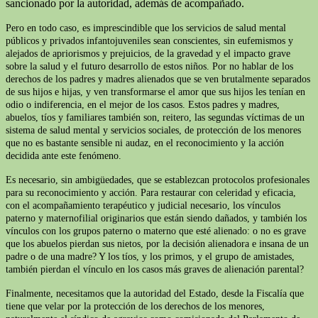
sancionado por la autoridad, además de acompañado.
Pero en todo caso, es imprescindible que los servicios de salud mental
públicos y privados infantojuveniles sean conscientes, sin eufemismos y
alejados de apriorismos y prejuicios, de la gravedad y el impacto grave
sobre la salud y el futuro desarrollo de estos niños. Por no hablar de los
derechos de los padres y madres alienados que se ven brutalmente separados
de sus hijos e hijas, y ven transformarse el amor que sus hijos les tenían en
odio o indiferencia, en el mejor de los casos. Estos padres y madres,
abuelos, tíos y familiares también son, reitero, las segundas víctimas de un
sistema de salud mental y servicios sociales, de protección de los menores
que no es bastante sensible ni audaz, en el reconocimiento y la acción
decidida ante este fenómeno.
Es necesario, sin ambigüedades, que se establezcan protocolos profesionales
para su reconocimiento y acción. Para restaurar con celeridad y eficacia,
con el acompañamiento terapéutico y judicial necesario, los vínculos
paterno y maternofilial originarios que están siendo dañados, y también los
vínculos con los grupos paterno o materno que esté alienado: o no es grave
que los abuelos pierdan sus nietos, por la decisión alienadora e insana de un
padre o de una madre? Y los tíos, y los primos, y el grupo de amistades,
también pierdan el vínculo en los casos más graves de alienación parental?
Finalmente, necesitamos que la autoridad del Estado, desde la Fiscalía que
tiene que velar por la protección de los derechos de los menores,