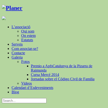
L’associació
Qui som
On estem
Estatuts
Serveis
Com associar-se?
Contacte
Galeria
Fotos
Premio a ApfsCatalunya de la Pizarra de
Raimunda
Cursa Mercé 2014
Jornadas sobre el Código Civil de Familia
Videos
Calendari d’Esdeveniments
Blog