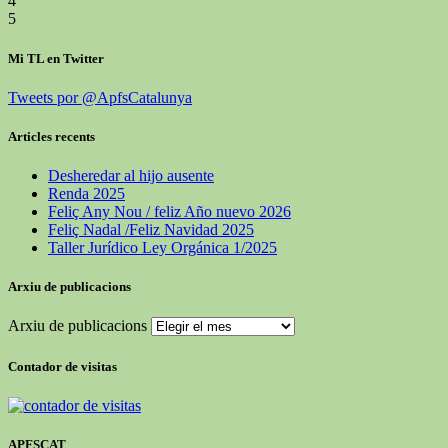
4
5
Mi TL en Twitter
Tweets por @ApfsCatalunya
Articles recents
Desheredar al hijo ausente
Renda 2025
Feliç Any Nou / feliz Año nuevo 2026
Feliç Nadal /Feliz Navidad 2025
Taller Jurídico Ley Orgánica 1/2025
Arxiu de publicacions
Arxiu de publicacions
Contador de visitas
APFSCAT