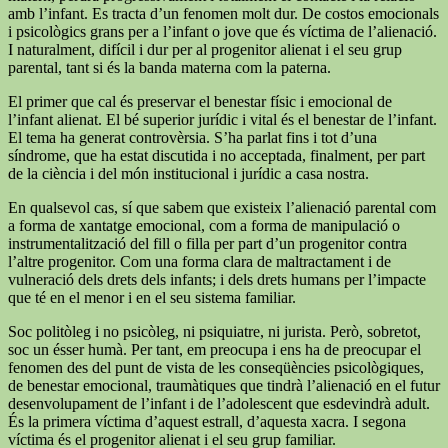
amb l’infant. Es tracta d’un fenomen molt dur. De costos emocionals
i psicològics grans per a l’infant o jove que és víctima de l’alienació.
I naturalment, difícil i dur per al progenitor alienat i el seu grup
parental, tant si és la banda materna com la paterna.
El primer que cal és preservar el benestar físic i emocional de
l’infant alienat. El bé superior jurídic i vital és el benestar de l’infant.
El tema ha generat controvèrsia. S’ha parlat fins i tot d’una
síndrome, que ha estat discutida i no acceptada, finalment, per part
de la ciència i del món institucional i jurídic a casa nostra.
En qualsevol cas, sí que sabem que existeix l’alienació parental com
a forma de xantatge emocional, com a forma de manipulació o
instrumentalització del fill o filla per part d’un progenitor contra
l’altre progenitor. Com una forma clara de maltractament i de
vulneració dels drets dels infants; i dels drets humans per l’impacte
que té en el menor i en el seu sistema familiar.
Soc politòleg i no psicòleg, ni psiquiatre, ni jurista. Però, sobretot,
soc un ésser humà. Per tant, em preocupa i ens ha de preocupar el
fenomen des del punt de vista de les conseqüències psicològiques,
de benestar emocional, traumàtiques que tindrà l’alienació en el futur
desenvolupament de l’infant i de l’adolescent que esdevindrà adult.
És la primera víctima d’aquest estrall, d’aquesta xacra. I segona
víctima és el progenitor alienat i el seu grup familiar.