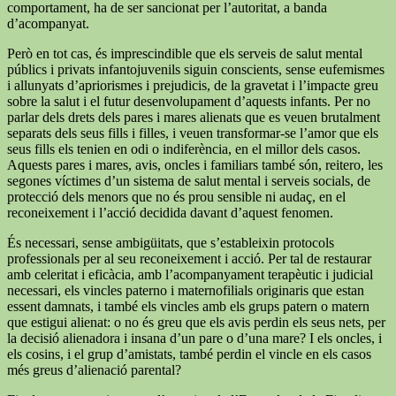
comportament, ha de ser sancionat per l’autoritat, a banda
d’acompanyat.
Però en tot cas, és imprescindible que els serveis de salut mental
públics i privats infantojuvenils siguin conscients, sense eufemismes
i allunyats d’apriorismes i prejudicis, de la gravetat i l’impacte greu
sobre la salut i el futur desenvolupament d’aquests infants. Per no
parlar dels drets dels pares i mares alienats que es veuen brutalment
separats dels seus fills i filles, i veuen transformar-se l’amor que els
seus fills els tenien en odi o indiferència, en el millor dels casos.
Aquests pares i mares, avis, oncles i familiars també són, reitero, les
segones víctimes d’un sistema de salut mental i serveis socials, de
protecció dels menors que no és prou sensible ni audaç, en el
reconeixement i l’acció decidida davant d’aquest fenomen.
És necessari, sense ambigüitats, que s’estableixin protocols
professionals per al seu reconeixement i acció. Per tal de restaurar
amb celeritat i eficàcia, amb l’acompanyament terapèutic i judicial
necessari, els vincles paterno i maternofilials originaris que estan
essent damnats, i també els vincles amb els grups patern o matern
que estigui alienat: o no és greu que els avis perdin els seus nets, per
la decisió alienadora i insana d’un pare o d’una mare? I els oncles, i
els cosins, i el grup d’amistats, també perdin el vincle en els casos
més greus d’alienació parental?