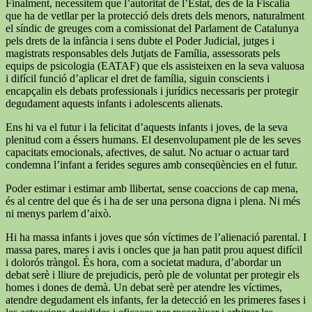
Finalment, necessitem que l’autoritat de l’Estat, des de la Fiscalia
que ha de vetllar per la protecció dels drets dels menors, naturalment
el síndic de greuges com a comissionat del Parlament de Catalunya
pels drets de la infància i sens dubte el Poder Judicial, jutges i
magistrats responsables dels Jutjats de Família, assessorats pels
equips de psicologia (EATAF) que els assisteixen en la seva valuosa
i difícil funció d’aplicar el dret de família, siguin conscients i
encapçalin els debats professionals i jurídics necessaris per protegir
degudament aquests infants i adolescents alienats.
Ens hi va el futur i la felicitat d’aquests infants i joves, de la seva
plenitud com a éssers humans. El desenvolupament ple de les seves
capacitats emocionals, afectives, de salut. No actuar o actuar tard
condemna l’infant a ferides segures amb conseqüències en el futur.
Poder estimar i estimar amb llibertat, sense coaccions de cap mena,
és al centre del que és i ha de ser una persona digna i plena. Ni més
ni menys parlem d’això.
Hi ha massa infants i joves que són víctimes de l’alienació parental. I
massa pares, mares i avis i oncles que ja han patit prou aquest difícil
i dolorós tràngol. És hora, com a societat madura, d’abordar un
debat serè i lliure de prejudicis, però ple de voluntat per protegir els
homes i dones de demà. Un debat serè per atendre les víctimes,
atendre degudament els infants, fer la detecció en les primeres fases i