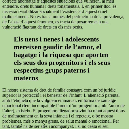
correcte abordatge d’aquestes situacions que vulneren, al meu
entendre, drets humans i drets fonamentals. I, en primer lloc, és
necessari visibilitzar socialment l’existència d’aquest cruel
maltractament. No es tracta només del perímetre o de la prevalença,
de l’abast d’aquest fenomen, es tracta de posar remei a una
vulneració flagrant de drets en els més petits.
Els nens i nenes i adolescents
mereixen gaudir de l’amor, el
bagatge i la riquesa que aporten
els seus dos progenitors i els seus
respectius grups paterns i
materns
El nostre sistema de dret de família consagra com un bé jurídic
superior la protecció i el benestar de l’infant. L’alienació parental
amb l’etiqueta que la vulguem emmarcar, en forma de xantatge
emocional (fent incompatible l’amor d’un progenitor amb l’amor de
l’altre), existeix. El progenitor alienador sovint ha rebut aquest tipus
de maltractament en la seva infància i el repeteix, o bé mostra
problemes, més o menys greus, de salut mental o emocional. Per
tant, també ha de ser atès i acompanyat. I si no cessa el seu