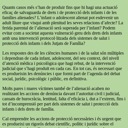
Quants casos més s’han de produir fins que hi hagi una actuació
eficaç de salvaguarda de drets i de protecció dels infants i de les
famílies alienades? L’infant o adolescent alienat pot esdevenir un
adult lliure que visqui amb plenitud les seves relacions d’afecte? La
ferida parental de l’alienació serà superada per l’infant? Podem
evitar com a societat aquesta vulneració greu dels drets dels infants
amb una intervenció protocol·litzada dels sistemes de salut i
protecció dels infants i dels Jutjats de Família?
Les respostes des de les ciències humanes i de la salut són múltiples
i dependran de cada infant, adolescent, del seu context, del nivell
d’atenció mèdica i psicològica que hagi rebut, de la intervenció
judicial que s’hagi produït en cada cas. En tot cas, és necessari que
es produeixin les denúncies i que formi part de l’agenda del debat
social, jurídic, psicològic i públic, en definitiva.
Molts pares i mares víctimes també de l’alienació acaben no
realitzant les accions de denúncia davant l’autoritat civil i judicial,
cansats de burocràcia, lentitud, falta d’eficàcia i, dut a l’extrem, fins i
tot d’incomprensió per part dels sistemes de salut i protecció dels
infants i dels drets de família.
Cal emprendre les accions de protecció necessàries i és urgent que
es produeixi un rigorós debat científic, polític i jurídic sobre el