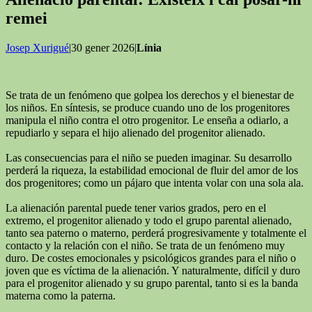
remei
Josep Xurigué
|30 gener 2026|
Línia
Se trata de un fenómeno que golpea los derechos y el bienestar de
los niños. En síntesis, se produce cuando uno de los progenitores
manipula el niño contra el otro progenitor. Le enseña a odiarlo, a
repudiarlo y separa el hijo alienado del progenitor alienado.
Las consecuencias para el niño se pueden imaginar. Su desarrollo
perderá la riqueza, la estabilidad emocional de fluir del amor de los
dos progenitores; como un pájaro que intenta volar con una sola ala.
La alienación parental puede tener varios grados, pero en el
extremo, el progenitor alienado y todo el grupo parental alienado,
tanto sea paterno o materno, perderá progresivamente y totalmente el
contacto y la relación con el niño. Se trata de un fenómeno muy
duro. De costes emocionales y psicológicos grandes para el niño o
joven que es víctima de la alienación. Y naturalmente, difícil y duro
para el progenitor alienado y su grupo parental, tanto si es la banda
materna como la paterna.