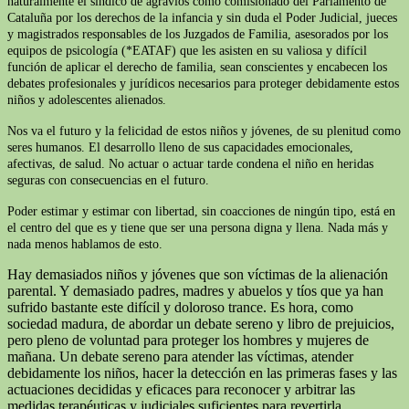
naturalmente el síndico de agravios como comisionado del Parlamento de
Cataluña por los derechos de la infancia y sin duda el Poder Judicial, jueces
y magistrados responsables de los Juzgados de Familia, asesorados por los
equipos de psicología (*EATAF) que les asisten en su valiosa y difícil
función de aplicar el derecho de familia, sean conscientes y encabecen los
debates profesionales y jurídicos necesarios para proteger debidamente estos
niños y adolescentes alienados.
Nos va el futuro y la felicidad de estos niños y jóvenes, de su plenitud como
seres humanos. El desarrollo lleno de sus capacidades emocionales,
afectivas, de salud. No actuar o actuar tarde condena el niño en heridas
seguras con consecuencias en el futuro.
Poder estimar y estimar con libertad, sin coacciones de ningún tipo, está en
el centro del que es y tiene que ser una persona digna y llena. Nada más y
nada menos hablamos de esto.
Hay demasiados niños y jóvenes que son víctimas de la alienación
parental. Y demasiado padres, madres y abuelos y tíos que ya han
sufrido bastante este difícil y doloroso trance. Es hora, como
sociedad madura, de abordar un debate sereno y libro de prejuicios,
pero pleno de voluntad para proteger los hombres y mujeres de
mañana. Un debate sereno para atender las víctimas, atender
debidamente los niños, hacer la detección en las primeras fases y las
actuaciones decididas y eficaces para reconocer y arbitrar las
medidas terapéuticas y judiciales suficientes para revertirla.