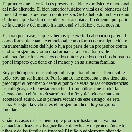
El primero que hace falta es preservar el bienestar físico y emocional
del niño alienado. El bien superior jurídico y vital es el bienestar del
niño. El tema ha generado controversia. Se ha hablado incluso de un
síndrome, que ha sido discutida y no aceptada, finalmente, por parte
de la ciencia y del mundo institucional y jurídico a casa nuestra.
En cualquier caso, sí que sabemos que existe la alienación parental
como forma de chantaje emocional, como forma de manipulación o
instrumentalización del hijo o hija por parte de un progenitor contra
el otro progenitor. Como una forma clara de maltrato y de
vulneración de los derechos de los niños; y de los derechos humanos
por el impacto que tiene en el menor y en su sistema familiar.
Soy politólogo y no psicólogo, ni psiquiatra, ni jurista. Pero, sobre
todo, soy un ser humano. Por lo tanto, me preocupa y nos tiene que
preocupar el fenómeno desde el punto de vista de las consecuencias
psicológicas, de bienestar emocional, traumáticas que tendrá la
alienación en el futuro desarrollo del niño y del adolescente que
acontecerá adulto. Es la primera víctima de este estrago, de esta
lacra. Y segunda víctima es el progenitor alienado y su grupo
familiar.
Cuántos casos más se tienen que producir hasta que haya una
actuación eficaz de salvaguardia de derechos y de protección de los
niños y de las familias alienadas? El niño o adolescente alienado