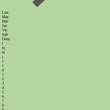
Lun
Mar
Mié
Jue
Vie
Sáb
Dom
l
m
m
j
v
s
d
1
2
3
4
5
6
7
8
9