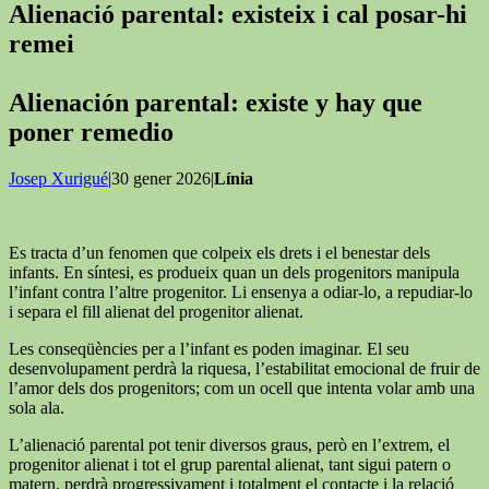
Alienació parental: existeix i cal posar-hi
remei
Alienación parental: existe y hay que
poner remedio
Josep Xurigué
|30 gener 2026|
Línia
Es tracta d’un fenomen que colpeix els drets i el benestar dels
infants. En síntesi, es produeix quan un dels progenitors manipula
l’infant contra l’altre progenitor. Li ensenya a odiar-lo, a repudiar-lo
i separa el fill alienat del progenitor alienat.
Les conseqüències per a l’infant es poden imaginar. El seu
desenvolupament perdrà la riquesa, l’estabilitat emocional de fruir de
l’amor dels dos progenitors; com un ocell que intenta volar amb una
sola ala.
L’alienació parental pot tenir diversos graus, però en l’extrem, el
progenitor alienat i tot el grup parental alienat, tant sigui patern o
matern, perdrà progressivament i totalment el contacte i la relació