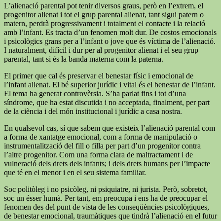
L’alienació parental pot tenir diversos graus, però en l’extrem, el
progenitor alienat i tot el grup parental alienat, tant sigui patern o
matern, perdrà progressivament i totalment el contacte i la relació
amb l’infant. Es tracta d’un fenomen molt dur. De costos emocionals
i psicològics grans per a l’infant o jove que és víctima de l’alienació.
I naturalment, difícil i dur per al progenitor alienat i el seu grup
parental, tant si és la banda materna com la paterna.
El primer que cal és preservar el benestar físic i emocional de
l’infant alienat. El bé superior jurídic i vital és el benestar de l’infant.
El tema ha generat controvèrsia. S’ha parlat fins i tot d’una
síndrome, que ha estat discutida i no acceptada, finalment, per part
de la ciència i del món institucional i jurídic a casa nostra.
En qualsevol cas, sí que sabem que existeix l’alienació parental com
a forma de xantatge emocional, com a forma de manipulació o
instrumentalització del fill o filla per part d’un progenitor contra
l’altre progenitor. Com una forma clara de maltractament i de
vulneració dels drets dels infants; i dels drets humans per l’impacte
que té en el menor i en el seu sistema familiar.
Soc politòleg i no psicòleg, ni psiquiatre, ni jurista. Però, sobretot,
soc un ésser humà. Per tant, em preocupa i ens ha de preocupar el
fenomen des del punt de vista de les conseqüències psicològiques,
de benestar emocional, traumàtiques que tindrà l’alienació en el futur