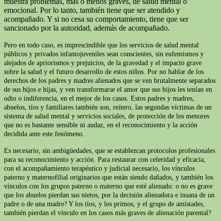
muestra problemas, más o menos graves, de salud mental o
emocional. Por lo tanto, también tiene que ser atendido y
acompañado. Y si no cesa su comportamiento, tiene que ser
sancionado por la autoridad, además de acompañado.
Pero en todo caso, es imprescindible que los servicios de salud mental
públicos y privados infantojuveniles sean conscientes, sin eufemismos y
alejados de apriorismos y prejuicios, de la gravedad y el impacto grave
sobre la salud y el futuro desarrollo de estos niños. Por no hablar de los
derechos de los padres y madres alienados que se ven brutalmente separados
de sus hijos e hijas, y ven transformarse el amor que sus hijos les tenían en
odio o indiferencia, en el mejor de los casos. Estos padres y madres,
abuelos, tíos y familiares también son, reitero, las segundas víctimas de un
sistema de salud mental y servicios sociales, de protección de los menores
que no es bastante sensible ni audaz, en el reconocimiento y la acción
decidida ante este fenómeno.
Es necesario, sin ambigüedades, que se establezcan protocolos profesionales
para su reconocimiento y acción. Para restaurar con celeridad y eficacia,
con el acompañamiento terapéutico y judicial necesario, los vínculos
paterno y maternofilial originarios que están siendo dañados, y también los
vínculos con los grupos paterno o materno que esté alienado: o no es grave
que los abuelos pierdan sus nietos, por la decisión alienadora e insana de un
padre o de una madre? Y los tíos, y los primos, y el grupo de amistades,
también pierdan el vínculo en los casos más graves de alienación parental?