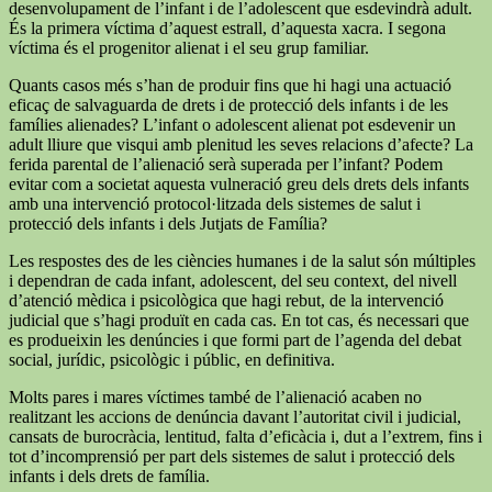
desenvolupament de l’infant i de l’adolescent que esdevindrà adult.
És la primera víctima d’aquest estrall, d’aquesta xacra. I segona
víctima és el progenitor alienat i el seu grup familiar.
Quants casos més s’han de produir fins que hi hagi una actuació
eficaç de salvaguarda de drets i de protecció dels infants i de les
famílies alienades? L’infant o adolescent alienat pot esdevenir un
adult lliure que visqui amb plenitud les seves relacions d’afecte? La
ferida parental de l’alienació serà superada per l’infant? Podem
evitar com a societat aquesta vulneració greu dels drets dels infants
amb una intervenció protocol·litzada dels sistemes de salut i
protecció dels infants i dels Jutjats de Família?
Les respostes des de les ciències humanes i de la salut són múltiples
i dependran de cada infant, adolescent, del seu context, del nivell
d’atenció mèdica i psicològica que hagi rebut, de la intervenció
judicial que s’hagi produït en cada cas. En tot cas, és necessari que
es produeixin les denúncies i que formi part de l’agenda del debat
social, jurídic, psicològic i públic, en definitiva.
Molts pares i mares víctimes també de l’alienació acaben no
realitzant les accions de denúncia davant l’autoritat civil i judicial,
cansats de burocràcia, lentitud, falta d’eficàcia i, dut a l’extrem, fins i
tot d’incomprensió per part dels sistemes de salut i protecció dels
infants i dels drets de família.