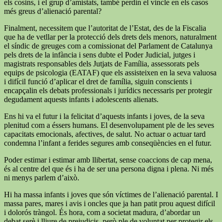
els cosins, i el grup d’amistats, també perdin el vincle en els casos
més greus d’alienació parental?
Finalment, necessitem que l’autoritat de l’Estat, des de la Fiscalia
que ha de vetllar per la protecció dels drets dels menors, naturalment
el síndic de greuges com a comissionat del Parlament de Catalunya
pels drets de la infància i sens dubte el Poder Judicial, jutges i
magistrats responsables dels Jutjats de Família, assessorats pels
equips de psicologia (EATAF) que els assisteixen en la seva valuosa
i difícil funció d’aplicar el dret de família, siguin conscients i
encapçalin els debats professionals i jurídics necessaris per protegir
degudament aquests infants i adolescents alienats.
Ens hi va el futur i la felicitat d’aquests infants i joves, de la seva
plenitud com a éssers humans. El desenvolupament ple de les seves
capacitats emocionals, afectives, de salut. No actuar o actuar tard
condemna l’infant a ferides segures amb conseqüències en el futur.
Poder estimar i estimar amb llibertat, sense coaccions de cap mena,
és al centre del que és i ha de ser una persona digna i plena. Ni més
ni menys parlem d’això.
Hi ha massa infants i joves que són víctimes de l’alienació parental. I
massa pares, mares i avis i oncles que ja han patit prou aquest difícil
i dolorós tràngol. És hora, com a societat madura, d’abordar un
debat serè i lliure de prejudicis, però ple de voluntat per protegir els