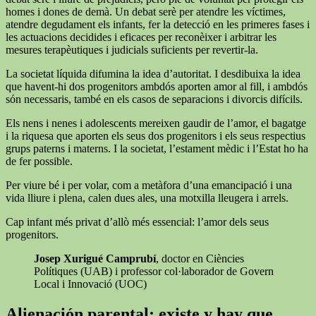
homes i dones de demà. Un debat serè per atendre les víctimes,
atendre degudament els infants, fer la detecció en les primeres fases i
les actuacions decidides i eficaces per reconèixer i arbitrar les
mesures terapèutiques i judicials suficients per revertir-la.
La societat líquida difumina la idea d’autoritat. I desdibuixa la idea
que havent-hi dos progenitors ambdós aporten amor al fill, i ambdós
són necessaris, també en els casos de separacions i divorcis difícils.
Els nens i nenes i adolescents mereixen gaudir de l’amor, el bagatge
i la riquesa que aporten els seus dos progenitors i els seus respectius
grups paterns i materns. I la societat, l’estament mèdic i l’Estat ho ha
de fer possible.
Per viure bé i per volar, com a metàfora d’una emancipació i una
vida lliure i plena, calen dues ales, una motxilla lleugera i arrels.
Cap infant més privat d’allò més essencial: l’amor dels seus
progenitors.
Josep Xurigué Camprubí
, doctor en Ciències
Polítiques (UAB) i professor col·laborador de Govern
Local i Innovació (UOC)
Alienación parental: existe y hay que