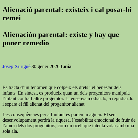
Alienació parental: existeix i cal posar-hi
remei
Alienación parental: existe y hay que
poner remedio
Josep Xurigué
|30 gener 2026|
Línia
Es tracta d’un fenomen que colpeix els drets i el benestar dels
infants. En síntesi, es produeix quan un dels progenitors manipula
l’infant contra l’altre progenitor. Li ensenya a odiar-lo, a repudiar-lo
i separa el fill alienat del progenitor alienat.
Les conseqüències per a l’infant es poden imaginar. El seu
desenvolupament perdrà la riquesa, l’estabilitat emocional de fruir de
l’amor dels dos progenitors; com un ocell que intenta volar amb una
sola ala.