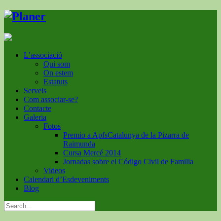
L’associació
Qui som
On estem
Estatuts
Serveis
Com associar-se?
Contacte
Galeria
Fotos
Premio a ApfsCatalunya de la Pizarra de
Raimunda
Cursa Mercé 2014
Jornadas sobre el Código Civil de Familia
Videos
Calendari d’Esdeveniments
Blog