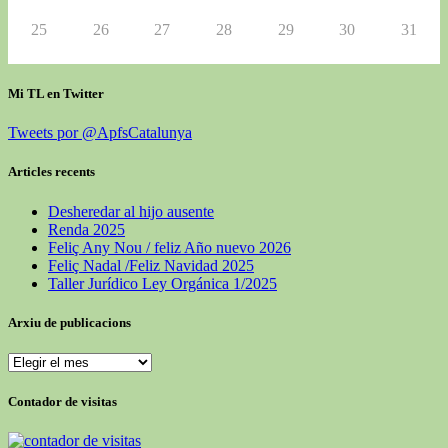
25
26
27
28
29
30
31
Mi TL en Twitter
Tweets por @ApfsCatalunya
Articles recents
Desheredar al hijo ausente
Renda 2025
Feliç Any Nou / feliz Año nuevo 2026
Feliç Nadal /Feliz Navidad 2025
Taller Jurídico Ley Orgánica 1/2025
Arxiu de publicacions
Contador de visitas