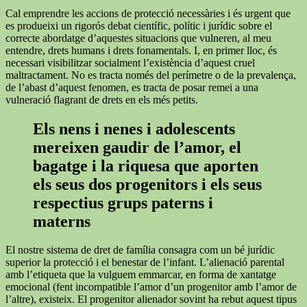
Cal emprendre les accions de protecció necessàries i és urgent que
es produeixi un rigorós debat científic, polític i jurídic sobre el
correcte abordatge d’aquestes situacions que vulneren, al meu
entendre, drets humans i drets fonamentals. I, en primer lloc, és
necessari visibilitzar socialment l’existència d’aquest cruel
maltractament. No es tracta només del perímetre o de la prevalença,
de l’abast d’aquest fenomen, es tracta de posar remei a una
vulneració flagrant de drets en els més petits.
Els nens i nenes i adolescents
mereixen gaudir de l’amor, el
bagatge i la riquesa que aporten
els seus dos progenitors i els seus
respectius grups paterns i
materns
El nostre sistema de dret de família consagra com un bé jurídic
superior la protecció i el benestar de l’infant. L’alienació parental
amb l’etiqueta que la vulguem emmarcar, en forma de xantatge
emocional (fent incompatible l’amor d’un progenitor amb l’amor de
l’altre), existeix. El progenitor alienador sovint ha rebut aquest tipus