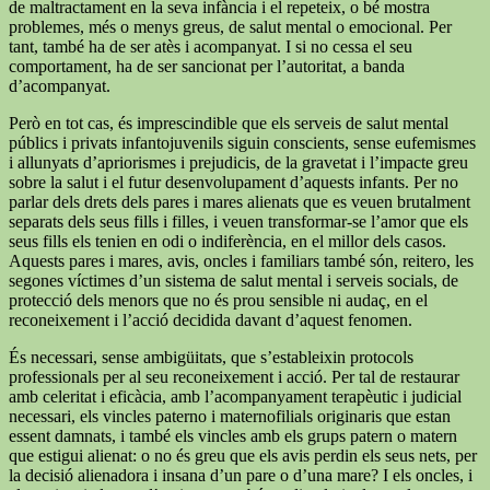
de maltractament en la seva infància i el repeteix, o bé mostra
problemes, més o menys greus, de salut mental o emocional. Per
tant, també ha de ser atès i acompanyat. I si no cessa el seu
comportament, ha de ser sancionat per l’autoritat, a banda
d’acompanyat.
Però en tot cas, és imprescindible que els serveis de salut mental
públics i privats infantojuvenils siguin conscients, sense eufemismes
i allunyats d’apriorismes i prejudicis, de la gravetat i l’impacte greu
sobre la salut i el futur desenvolupament d’aquests infants. Per no
parlar dels drets dels pares i mares alienats que es veuen brutalment
separats dels seus fills i filles, i veuen transformar-se l’amor que els
seus fills els tenien en odi o indiferència, en el millor dels casos.
Aquests pares i mares, avis, oncles i familiars també són, reitero, les
segones víctimes d’un sistema de salut mental i serveis socials, de
protecció dels menors que no és prou sensible ni audaç, en el
reconeixement i l’acció decidida davant d’aquest fenomen.
És necessari, sense ambigüitats, que s’estableixin protocols
professionals per al seu reconeixement i acció. Per tal de restaurar
amb celeritat i eficàcia, amb l’acompanyament terapèutic i judicial
necessari, els vincles paterno i maternofilials originaris que estan
essent damnats, i també els vincles amb els grups patern o matern
que estigui alienat: o no és greu que els avis perdin els seus nets, per
la decisió alienadora i insana d’un pare o d’una mare? I els oncles, i