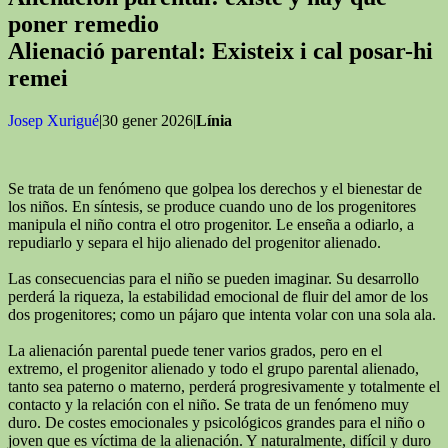
poner remedio
Alienació parental: Existeix i cal posar-hi
remei
Josep Xurigué
|30 gener 2026|
Línia
Se trata de un fenómeno que golpea los derechos y el bienestar de
los niños. En síntesis, se produce cuando uno de los progenitores
manipula el niño contra el otro progenitor. Le enseña a odiarlo, a
repudiarlo y separa el hijo alienado del progenitor alienado.
Las consecuencias para el niño se pueden imaginar. Su desarrollo
perderá la riqueza, la estabilidad emocional de fluir del amor de los
dos progenitores; como un pájaro que intenta volar con una sola ala.
La alienación parental puede tener varios grados, pero en el
extremo, el progenitor alienado y todo el grupo parental alienado,
tanto sea paterno o materno, perderá progresivamente y totalmente el
contacto y la relación con el niño. Se trata de un fenómeno muy
duro. De costes emocionales y psicológicos grandes para el niño o
joven que es víctima de la alienación. Y naturalmente, difícil y duro