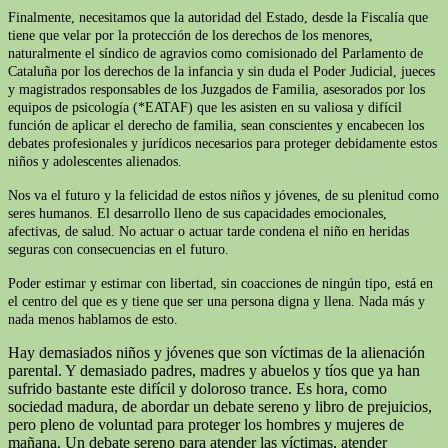
Finalmente, necesitamos que la autoridad del Estado, desde la Fiscalía que
tiene que velar por la protección de los derechos de los menores,
naturalmente el síndico de agravios como comisionado del Parlamento de
Cataluña por los derechos de la infancia y sin duda el Poder Judicial, jueces
y magistrados responsables de los Juzgados de Familia, asesorados por los
equipos de psicología (*EATAF) que les asisten en su valiosa y difícil
función de aplicar el derecho de familia, sean conscientes y encabecen los
debates profesionales y jurídicos necesarios para proteger debidamente estos
niños y adolescentes alienados.
Nos va el futuro y la felicidad de estos niños y jóvenes, de su plenitud como
seres humanos. El desarrollo lleno de sus capacidades emocionales,
afectivas, de salud. No actuar o actuar tarde condena el niño en heridas
seguras con consecuencias en el futuro.
Poder estimar y estimar con libertad, sin coacciones de ningún tipo, está en
el centro del que es y tiene que ser una persona digna y llena. Nada más y
nada menos hablamos de esto.
Hay demasiados niños y jóvenes que son víctimas de la alienación
parental. Y demasiado padres, madres y abuelos y tíos que ya han
sufrido bastante este difícil y doloroso trance. Es hora, como
sociedad madura, de abordar un debate sereno y libro de prejuicios,
pero pleno de voluntad para proteger los hombres y mujeres de
mañana. Un debate sereno para atender las víctimas, atender