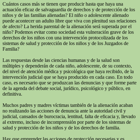
Cuántos casos más se tienen que producir hasta que haya una
actuación eficaz de salvaguardia de derechos y de protección de los
niños y de las familias alienadas? El niño o adolescente alienado
puede acontecer un adulto libre que viva con plenitud sus relaciones
de afecto? La herida parental de la alienación será superada por el
niño? Podemos evitar como sociedad esta vulneración grave de los
derechos de los niños con una intervención protocolizada de los
sistemas de salud y protección de los niños y de los Juzgados de
Familia?
Las respuestas desde las ciencias humanas y de la salud son
múltiples y dependerán de cada niño, adolescente, de su contexto,
del nivel de atención médica y psicológica que haya recibido, de la
intervención judicial que se haya producido en cada caso. En todo
caso, es necesario que se produzcan las denuncias y que forme parte
de la agenda del debate social, jurídico, psicológico y público, en
definitiva.
Muchos padres y madres víctimas también de la alienación acaban
no realizando las acciones de denuncia ante la autoridad civil y
judicial, cansados de burocracia, lentitud, falta de eficacia y, llevado
al extremo, incluso de incomprensión por parte de los sistemas de
salud y protección de los niños y de los derechos de familia.
Hay que emprender las acciones de protección necesarias y es