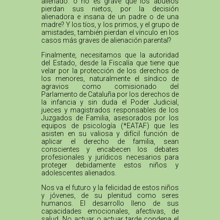
alienado: o no es grave que los abuelos
pierdan sus nietos, por la decisión
alienadora e insana de un padre o de una
madre? Y los tíos, y los primos, y el grupo de
amistades, también pierdan el vínculo en los
casos más graves de alienación parental?
Finalmente, necesitamos que la autoridad
del Estado, desde la Fiscalía que tiene que
velar por la protección de los derechos de
los menores, naturalmente el síndico de
agravios como comisionado del
Parlamento de Cataluña por los derechos de
la infancia y sin duda el Poder Judicial,
jueces y magistrados responsables de los
Juzgados de Familia, asesorados por los
equipos de psicología (*EATAF) que les
asisten en su valiosa y difícil función de
aplicar el derecho de familia, sean
conscientes y encabecen los debates
profesionales y jurídicos necesarios para
proteger debidamente estos niños y
adolescentes alienados.
Nos va el futuro y la felicidad de estos niños
y jóvenes, de su plenitud como seres
humanos. El desarrollo lleno de sus
capacidades emocionales, afectivas, de
salud. No actuar o actuar tarde condena el