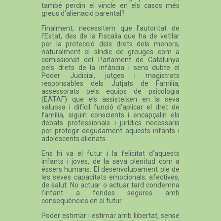
també perdin el vincle en els casos més
greus d’alienació parental?
Finalment, necessitem que l’autoritat de
l’Estat, des de la Fiscalia que ha de vetllar
per la protecció dels drets dels menors,
naturalment el síndic de greuges com a
comissionat del Parlament de Catalunya
pels drets de la infància i sens dubte el
Poder Judicial, jutges i magistrats
responsables dels Jutjats de Família,
assessorats pels equips de psicologia
(EATAF) que els assisteixen en la seva
valuosa i difícil funció d’aplicar el dret de
família, siguin conscients i encapçalin els
debats professionals i jurídics necessaris
per protegir degudament aquests infants i
adolescents alienats.
Ens hi va el futur i la felicitat d’aquests
infants i joves, de la seva plenitud com a
éssers humans. El desenvolupament ple de
les seves capacitats emocionals, afectives,
de salut. No actuar o actuar tard condemna
l’infant a ferides segures amb
conseqüències en el futur.
Poder estimar i estimar amb llibertat, sense