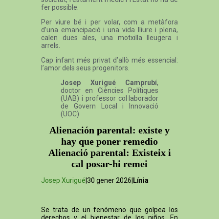
fer possible.
Per viure bé i per volar, com a metàfora
d’una emancipació i una vida lliure i plena,
calen dues ales, una motxilla lleugera i
arrels.
Cap infant més privat d’allò més essencial:
l’amor dels seus progenitors.
Josep Xurigué Camprubí
,
doctor en Ciències Polítiques
(UAB) i professor col·laborador
de Govern Local i Innovació
(UOC)
Alienación parental: existe y
hay que poner remedio
Alienació parental: Existeix i
cal posar-hi remei
Josep Xurigué
|30 gener 2026|
Línia
Se trata de un fenómeno que golpea los
derechos y el bienestar de los niños. En