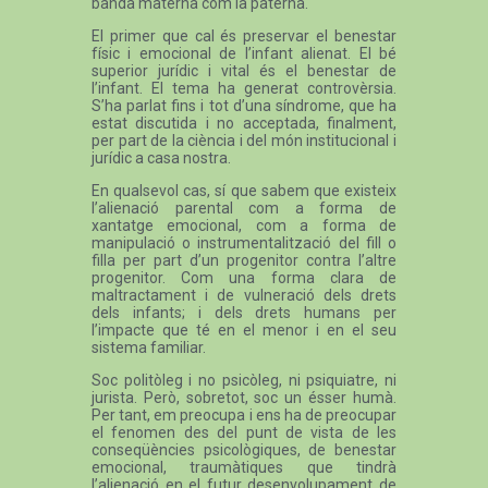
banda materna com la paterna.
El primer que cal és preservar el benestar
físic i emocional de l’infant alienat. El bé
superior jurídic i vital és el benestar de
l’infant. El tema ha generat controvèrsia.
S’ha parlat fins i tot d’una síndrome, que ha
estat discutida i no acceptada, finalment,
per part de la ciència i del món institucional i
jurídic a casa nostra.
En qualsevol cas, sí que sabem que existeix
l’alienació parental com a forma de
xantatge emocional, com a forma de
manipulació o instrumentalització del fill o
filla per part d’un progenitor contra l’altre
progenitor. Com una forma clara de
maltractament i de vulneració dels drets
dels infants; i dels drets humans per
l’impacte que té en el menor i en el seu
sistema familiar.
Soc politòleg i no psicòleg, ni psiquiatre, ni
jurista. Però, sobretot, soc un ésser humà.
Per tant, em preocupa i ens ha de preocupar
el fenomen des del punt de vista de les
conseqüències psicològiques, de benestar
emocional, traumàtiques que tindrà
l’alienació en el futur desenvolupament de