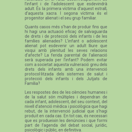
l’infant i de l’adolescent que esdevindrà
adult. És la primera víctima d’aquest estrall,
d’aquesta xacra. I segona víctima és el
progenitor alienat i el seu grup familiar.
Quants casos més s’han de produir fins que
hi hagi una actuació eficaç de salvaguarda
de drets i de protecció dels infants i de les
famílies alienades? L’infant o adolescent
alienat pot esdevenir un adult lliure que
visqui amb plenitud les seves relacions
d’afecte? La ferida parental de l’alienació
serà superada per l’infant? Podem evitar
com a societat aquesta vulneració greu dels
drets dels infants amb una intervenció
protocol·litzada dels sistemes de salut i
protecció dels infants i dels Jutjats de
Família?
Les respostes des de les ciències humanes i
de la salut són múltiples i dependran de
cada infant, adolescent, del seu context, del
nivell d’atenció mèdica i psicològica que hagi
rebut, de la intervenció judicial que s’hagi
produït en cada cas. En tot cas, és necessari
que es produeixin les denúncies i que formi
part de l’agenda del debat social, jurídic,
psicològic i públic, en definitiva.