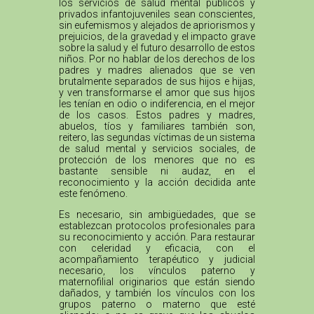
los servicios de salud mental públicos y
privados infantojuveniles sean conscientes,
sin eufemismos y alejados de apriorismos y
prejuicios, de la gravedad y el impacto grave
sobre la salud y el futuro desarrollo de estos
niños. Por no hablar de los derechos de los
padres y madres alienados que se ven
brutalmente separados de sus hijos e hijas,
y ven transformarse el amor que sus hijos
les tenían en odio o indiferencia, en el mejor
de los casos. Estos padres y madres,
abuelos, tíos y familiares también son,
reitero, las segundas víctimas de un sistema
de salud mental y servicios sociales, de
protección de los menores que no es
bastante sensible ni audaz, en el
reconocimiento y la acción decidida ante
este fenómeno.
Es necesario, sin ambigüedades, que se
establezcan protocolos profesionales para
su reconocimiento y acción. Para restaurar
con celeridad y eficacia, con el
acompañamiento terapéutico y judicial
necesario, los vínculos paterno y
maternofilial originarios que están siendo
dañados, y también los vínculos con los
grupos paterno o materno que esté