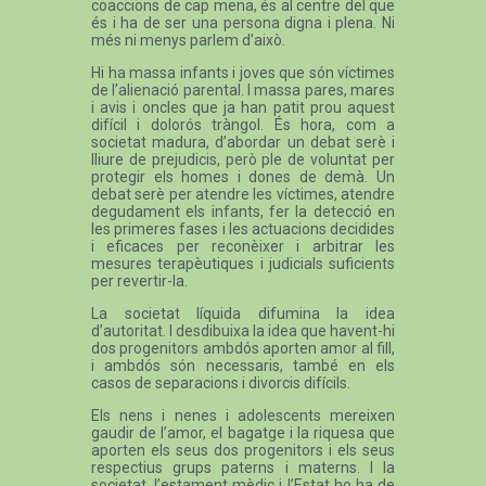
coaccions de cap mena, és al centre del que
és i ha de ser una persona digna i plena. Ni
més ni menys parlem d’això.
Hi ha massa infants i joves que són víctimes
de l’alienació parental. I massa pares, mares
i avis i oncles que ja han patit prou aquest
difícil i dolorós tràngol. És hora, com a
societat madura, d’abordar un debat serè i
lliure de prejudicis, però ple de voluntat per
protegir els homes i dones de demà. Un
debat serè per atendre les víctimes, atendre
degudament els infants, fer la detecció en
les primeres fases i les actuacions decidides
i eficaces per reconèixer i arbitrar les
mesures terapèutiques i judicials suficients
per revertir-la.
La societat líquida difumina la idea
d’autoritat. I desdibuixa la idea que havent-hi
dos progenitors ambdós aporten amor al fill,
i ambdós són necessaris, també en els
casos de separacions i divorcis difícils.
Els nens i nenes i adolescents mereixen
gaudir de l’amor, el bagatge i la riquesa que
aporten els seus dos progenitors i els seus
respectius grups paterns i materns. I la
societat, l’estament mèdic i l’Estat ho ha de