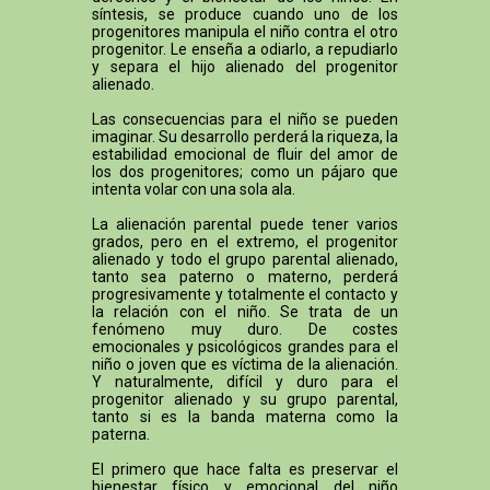
síntesis, se produce cuando uno de los
progenitores manipula el niño contra el otro
progenitor. Le enseña a odiarlo, a repudiarlo
y separa el hijo alienado del progenitor
alienado.
Las consecuencias para el niño se pueden
imaginar. Su desarrollo perderá la riqueza, la
estabilidad emocional de fluir del amor de
los dos progenitores; como un pájaro que
intenta volar con una sola ala.
La alienación parental puede tener varios
grados, pero en el extremo, el progenitor
alienado y todo el grupo parental alienado,
tanto sea paterno o materno, perderá
progresivamente y totalmente el contacto y
la relación con el niño. Se trata de un
fenómeno muy duro. De costes
emocionales y psicológicos grandes para el
niño o joven que es víctima de la alienación.
Y naturalmente, difícil y duro para el
progenitor alienado y su grupo parental,
tanto si es la banda materna como la
paterna.
El primero que hace falta es preservar el
bienestar físico y emocional del niño