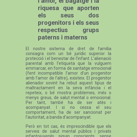
l’amor, el bagatge i la
riquesa que aporten
els seus dos
progenitors i els seus
respectius grups
paterns i materns
El nostre sistema de dret de família
consagra com un bé jurídic superior la
protecció i el benestar de l’infant. L’alienació
parental amb l’etiqueta que la vulguem
emmarcar, en forma de xantatge emocional
(fent incompatible l’amor d’un progenitor
amb l’amor de l’altre), existeix. El progenitor
alienador sovint ha rebut aquest tipus de
maltractament en la seva infància i el
repeteix, o bé mostra problemes, més o
menys greus, de salut mental o emocional.
Per tant, també ha de ser atès i
acompanyat. I si no cessa el seu
comportament, ha de ser sancionat per
l’autoritat, a banda d’acompanyat.
Però en tot cas, és imprescindible que els
serveis de salut mental públics i privats
infantojuvenils siguin conscients, sense