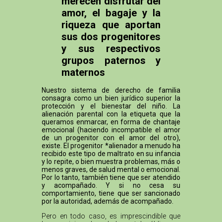
merecen disfrutar del
amor, el bagaje y la
riqueza que aportan
sus dos progenitores
y sus respectivos
grupos paternos y
maternos
Nuestro sistema de derecho de familia
consagra como un bien jurídico superior la
protección y el bienestar del niño. La
alienación parental con la etiqueta que la
queramos enmarcar, en forma de chantaje
emocional (haciendo incompatible el amor
de un progenitor con el amor del otro),
existe. El progenitor *alienador a menudo ha
recibido este tipo de maltrato en su infancia
y lo repite, o bien muestra problemas, más o
menos graves, de salud mental o emocional.
Por lo tanto, también tiene que ser atendido
y acompañado. Y si no cesa su
comportamiento, tiene que ser sancionado
por la autoridad, además de acompañado.
Pero en todo caso, es imprescindible que