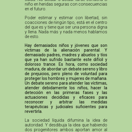
niño en heridas seguras con consecuencias
en el futuro.
Poder estimar y estimar con libertad, sin
coacciones de ningún tipo, está en el centro
del que es y tiene que ser una persona digna
y llena. Nada más y nada menos hablamos
de esto.
Hay demasiados niños y jóvenes que son
víctimas de la alienación parental. Y
demasiado padres, madres y abuelos y tíos
que ya han sufrido bastante este difícil y
doloroso trance. Es hora, como sociedad
madura, de abordar un debate sereno y libro
de prejuicios, pero pleno de voluntad para
proteger los hombres y mujeres de mañana.
Un debate sereno para atender las víctimas,
atender debidamente los niños, hacer la
detección en las primeras fases y las
actuaciones decididas y eficaces para
reconocer y arbitrar las medidas
terapéuticas y judiciales suficientes para
revertirla.
La sociedad líquida difumina la idea de
autoridad. Y desdibuja la idea que habiendo
dos progenitores ambos aportan amor al