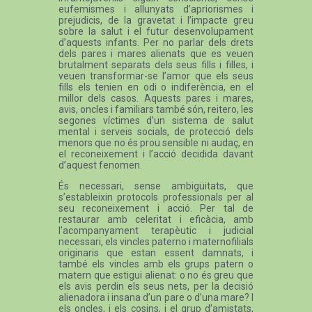
eufemismes i allunyats d’apriorismes i
prejudicis, de la gravetat i l’impacte greu
sobre la salut i el futur desenvolupament
d’aquests infants. Per no parlar dels drets
dels pares i mares alienats que es veuen
brutalment separats dels seus fills i filles, i
veuen transformar-se l’amor que els seus
fills els tenien en odi o indiferència, en el
millor dels casos. Aquests pares i mares,
avis, oncles i familiars també són, reitero, les
segones víctimes d’un sistema de salut
mental i serveis socials, de protecció dels
menors que no és prou sensible ni audaç, en
el reconeixement i l’acció decidida davant
d’aquest fenomen.
És necessari, sense ambigüitats, que
s’estableixin protocols professionals per al
seu reconeixement i acció. Per tal de
restaurar amb celeritat i eficàcia, amb
l’acompanyament terapèutic i judicial
necessari, els vincles paterno i maternofilials
originaris que estan essent damnats, i
també els vincles amb els grups patern o
matern que estigui alienat: o no és greu que
els avis perdin els seus nets, per la decisió
alienadora i insana d’un pare o d’una mare? I
els oncles, i els cosins, i el grup d’amistats,