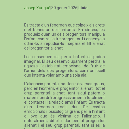
Josep Xurigué
|30 gener 2026|
Línia
Es tracta d’un fenomen que colpeix els drets
i el benestar dels infants. En síntesi, es
produeix quan un dels progenitors manipula
l’infant contra l’altre progenitor. Li ensenya a
odiar-lo, a repudiar-lo i separa el fill alienat
del progenitor alienat.
Les conseqüències per a l’infant es poden
imaginar. El seu desenvolupament perdrà la
riquesa, l’estabilitat emocional de fruir de
l’amor dels dos progenitors; com un ocell
que intenta volar amb una sola ala.
L’alienació parental pot tenir diversos graus,
però en l’extrem, el progenitor alienat i tot el
grup parental alienat, tant sigui patern o
matern, perdrà progressivament i totalment
el contacte i la relació amb l’infant. Es tracta
d’un fenomen molt dur. De costos
emocionals i psicològics grans per a l’infant
o jove que és víctima de l’alienació. I
naturalment, difícil i dur per al progenitor
alienat i el seu grup parental, tant si és la