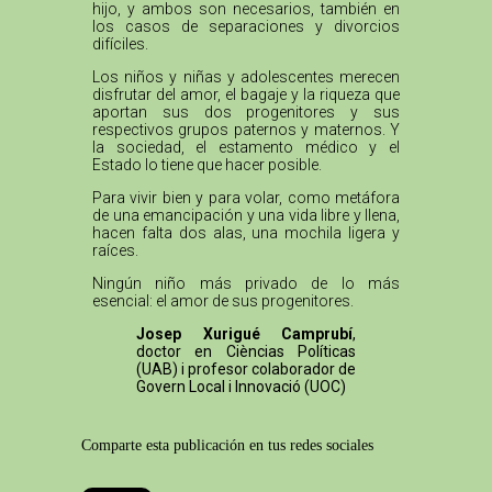
hijo, y ambos son necesarios, también en
los casos de separaciones y divorcios
difíciles.
Los niños y niñas y adolescentes merecen
disfrutar del amor, el bagaje y la riqueza que
aportan sus dos progenitores y sus
respectivos grupos paternos y maternos. Y
la sociedad, el estamento médico y el
Estado lo tiene que hacer posible.
Para vivir bien y para volar, como metáfora
de una emancipación y una vida libre y llena,
hacen falta dos alas, una mochila ligera y
raíces.
Ningún niño más privado de lo más
esencial: el amor de sus progenitores.
Josep Xurigué Camprubí
,
doctor en Cièncias Políticas
(UAB) i profesor colaborador de
Govern Local i Innovació (UOC)
Comparte esta publicación en tus redes sociales