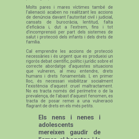
Molts pares i mares víctimes també de
l’alienació acaben no realitzant les accions
de denúncia davant l’autoritat civil i judicial,
cansats de burocràcia, lentitud, falta
d’eficàcia i, dut a l’extrem, fins i tot
d’incomprensió per part dels sistemes de
salut i protecció dels infants i dels drets de
família.
Cal emprendre les accions de protecció
necessàries i és urgent que es produeixi un
rigorós debat científic, polític i jurídic sobre el
correcte abordatge d’aquestes situacions
que vulneren, al meu entendre, drets
humans i drets fonamentals. I, en primer
lloc, és necessari visibilitzar socialment
l’existència d’aquest cruel maltractament.
No es tracta només del perímetre o de la
prevalença, de l’abast d’aquest fenomen, es
tracta de posar remei a una vulneració
flagrant de drets en els més petits.
Els nens i nenes i
adolescents
mereixen gaudir de