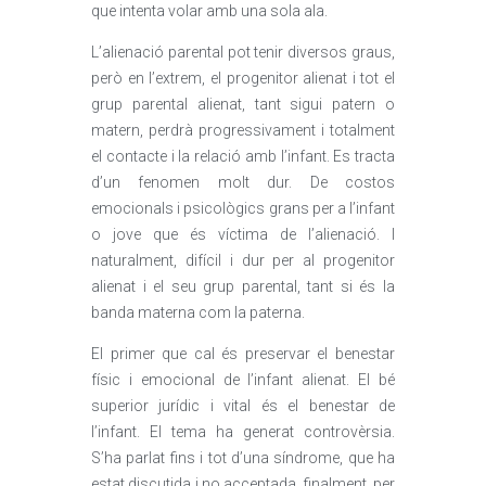
que intenta volar amb una sola ala.
L’alienació parental pot tenir diversos graus,
però en l’extrem, el progenitor alienat i tot el
grup parental alienat, tant sigui patern o
matern, perdrà progressivament i totalment
el contacte i la relació amb l’infant. Es tracta
d’un fenomen molt dur. De costos
emocionals i psicològics grans per a l’infant
o jove que és víctima de l’alienació. I
naturalment, difícil i dur per al progenitor
alienat i el seu grup parental, tant si és la
banda materna com la paterna.
El primer que cal és preservar el benestar
físic i emocional de l’infant alienat. El bé
superior jurídic i vital és el benestar de
l’infant. El tema ha generat controvèrsia.
S’ha parlat fins i tot d’una síndrome, que ha
estat discutida i no acceptada, finalment, per