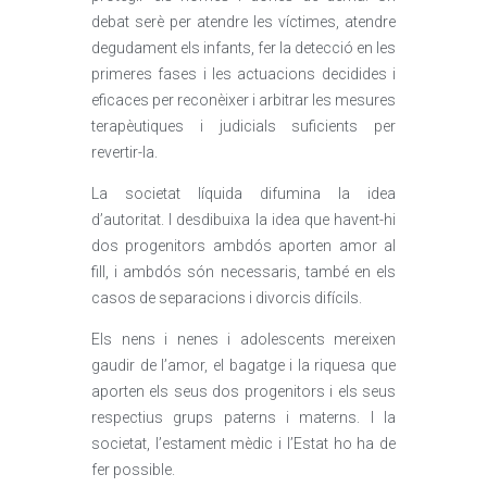
debat serè per atendre les víctimes, atendre
degudament els infants, fer la detecció en les
primeres fases i les actuacions decidides i
eficaces per reconèixer i arbitrar les mesures
terapèutiques i judicials suficients per
revertir-la.
La societat líquida difumina la idea
d’autoritat. I desdibuixa la idea que havent-hi
dos progenitors ambdós aporten amor al
fill, i ambdós són necessaris, també en els
casos de separacions i divorcis difícils.
Els nens i nenes i adolescents mereixen
gaudir de l’amor, el bagatge i la riquesa que
aporten els seus dos progenitors i els seus
respectius grups paterns i materns. I la
societat, l’estament mèdic i l’Estat ho ha de
fer possible.