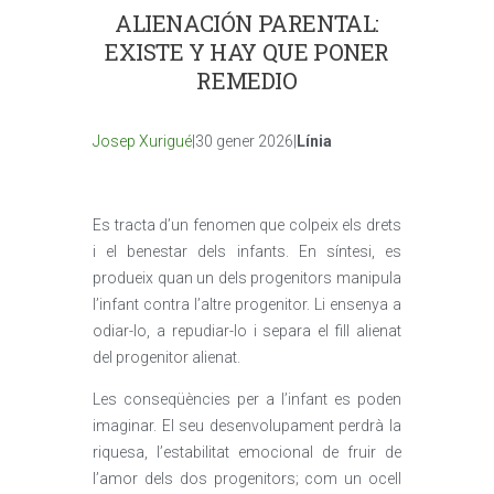
ALIENACIÓN PARENTAL:
EXISTE Y HAY QUE PONER
REMEDIO
Josep Xurigué
|30 gener 2026|
Línia
Es tracta d’un fenomen que colpeix els drets
i el benestar dels infants. En síntesi, es
produeix quan un dels progenitors manipula
l’infant contra l’altre progenitor. Li ensenya a
odiar-lo, a repudiar-lo i separa el fill alienat
del progenitor alienat.
Les conseqüències per a l’infant es poden
imaginar. El seu desenvolupament perdrà la
riquesa, l’estabilitat emocional de fruir de
l’amor dels dos progenitors; com un ocell