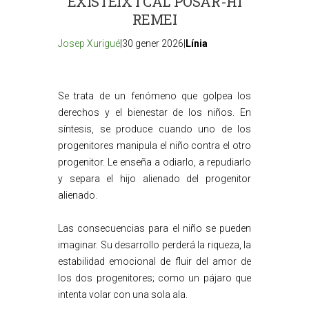
EXISTEIX I CAL POSAR-HI
REMEI
Josep Xurigué
|30 gener 2026|
Línia
Se trata de un fenómeno que golpea los
derechos y el bienestar de los niños. En
síntesis, se produce cuando uno de los
progenitores manipula el niño contra el otro
progenitor. Le enseña a odiarlo, a repudiarlo
y separa el hijo alienado del progenitor
alienado.
Las consecuencias para el niño se pueden
imaginar. Su desarrollo perderá la riqueza, la
estabilidad emocional de fluir del amor de
los dos progenitores; como un pájaro que
intenta volar con una sola ala.