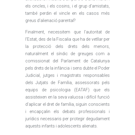
els oncles, i els cosins, i el grup d’amistats,
també perdin el vincle en els casos més
greus d’alienació parental?
Finalment, necessitem que l’autoritat de
l’Estat, des de la Fiscalia que ha de vetllar per
la protecció dels drets dels menors,
naturalment el síndic de greuges com a
comissionat del Parlament de Catalunya
pels drets de la infància i sens dubte el Poder
Judicial, jutges i magistrats responsables
dels Jutjats de Família, assessorats pels
equips de psicologia (EATAF) que els
assisteixen en la seva valuosa i difícil funció
d’aplicar el dret de família, siguin conscients
i encapçalin els debats professionals i
jurídics necessaris per protegir degudament
aquests infants i adolescents alienats.