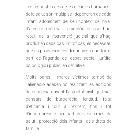
Les respostes des de les ciències humanes i
de la salut són múltiples i dependran de cada
infant, adolescent, del seu context, del nivell
d’atenció mèdica i psicològica que hagi
rebut, de la intervenció judicial que s’hagi
produït en cada cas. En tot cas, és necessari
que es produeixin les denúncies i que formi
part de l’agenda del debat social, jurídic,
psicològic i públic, en definitiva.
Molts pares i mares víctimes també de
l’alienació acaben no realitzant les accions
de denúncia davant l’autoritat civil i judicial,
cansats de burocràcia, lentitud, falta
d’eficàcia i, dut a l’extrem, fins i tot
d’incomprensió per part dels sistemes de
salut i protecció dels infants i dels drets de
família.