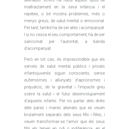
alienador sovint ha rebut aquest tipus de
maltractament en la seva infància i el
repeteix, o bé mostra problemes, més o
menys greus, de salut mental o emocional.
Per tant, també ha de ser atès i acompanyat.
I si no cessa el seu comportament, ha de ser
sancionat per l’autoritat, a banda
d’acompanyat.
Però en tot cas, és imprescindible que els
serveis de salut mental públics i privats
infantojuvenils siguin conscients, sense
eufemismes i allunyats d’apriorismes i
prejudicis, de la gravetat i l’impacte greu
sobre la salut i el futur desenvolupament
d’aquests infants. Per no parlar dels drets
dels pares i mares alienats que es veuen
brutalment separats dels seus fills i filles, i
veuen transformar-se l’amor que els seus
fills els tenien en odi o indiferència, en el