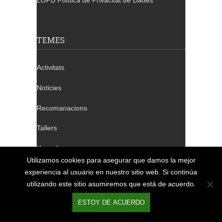
LOPD Política de Privacitat de Dades
TEMES
Activitats
Noticies
Recomanacions
Tallers
Xerrades
Utilizamos cookies para asegurar que damos la mejor
experiencia al usuario en nuestro sitio web. Si continúa
utilizando este sitio asumiremos que está de acuerdo.
TELÈFONS DE CONTACTE
ESTOY DE ACUERDO
Barcelona: 932 640 655