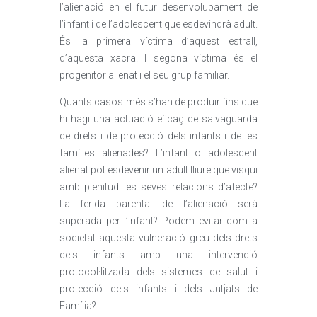
l’alienació en el futur desenvolupament de
l’infant i de l’adolescent que esdevindrà adult.
És la primera víctima d’aquest estrall,
d’aquesta xacra. I segona víctima és el
progenitor alienat i el seu grup familiar.
Quants casos més s’han de produir fins que
hi hagi una actuació eficaç de salvaguarda
de drets i de protecció dels infants i de les
famílies alienades? L’infant o adolescent
alienat pot esdevenir un adult lliure que visqui
amb plenitud les seves relacions d’afecte?
La ferida parental de l’alienació serà
superada per l’infant? Podem evitar com a
societat aquesta vulneració greu dels drets
dels infants amb una intervenció
protocol·litzada dels sistemes de salut i
protecció dels infants i dels Jutjats de
Família?