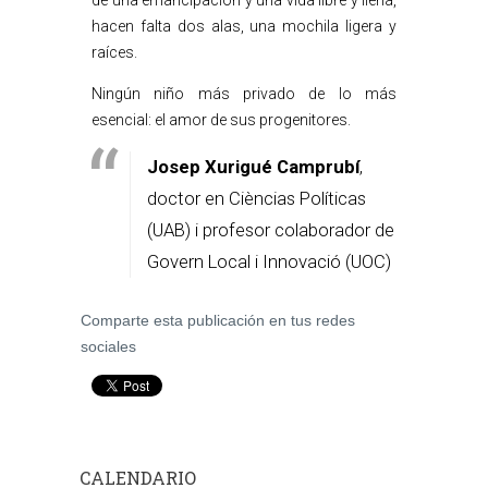
de una emancipación y una vida libre y llena,
hacen falta dos alas, una mochila ligera y
raíces.
Ningún niño más privado de lo más
esencial: el amor de sus progenitores.
Josep Xurigué Camprubí
,
doctor en Cièncias Políticas
(UAB) i profesor colaborador de
Govern Local i Innovació (UOC)
Comparte esta publicación en tus redes
sociales
CALENDARIO