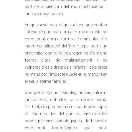
part de la ciència i del món institucional i
jurídic a casa nostra.
En qualsevol cas, sí que sabem que existeix
l’alienació parental com a forma de xantatge
emocional, com a forma de manipulació o
instrumentalització del fill o filla per part d’un
progenitor contra l’altre progenitor. Com una
forma clara de maltractament i de
vulneració dels drets dels infants; i dels drets
humans per l’impacte que té en el menor i en
el seu sistema familiar.
Soc politòleg i no psicòleg, ni psiquiatre, ni
jurista. Però, sobretot, soc un ésser humà.
Per tant, em preocupa i ens ha de preocupar
el fenomen des del punt de vista de les
conseqüències psicològiques, de benestar
emocional, traumàtiques que tindrà