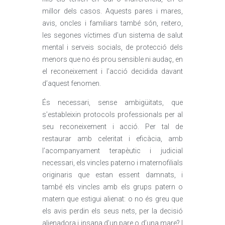
millor dels casos. Aquests pares i mares,
avis, oncles i familiars també són, reitero,
les segones víctimes d’un sistema de salut
mental i serveis socials, de protecció dels
menors que no és prou sensible ni audaç, en
el reconeixement i l’acció decidida davant
d’aquest fenomen.
És necessari, sense ambigüitats, que
s’estableixin protocols professionals per al
seu reconeixement i acció. Per tal de
restaurar amb celeritat i eficàcia, amb
l’acompanyament terapèutic i judicial
necessari, els vincles paterno i maternofilials
originaris que estan essent damnats, i
també els vincles amb els grups patern o
matern que estigui alienat: o no és greu que
els avis perdin els seus nets, per la decisió
alienadora i insana d’un pare o d’una mare? I