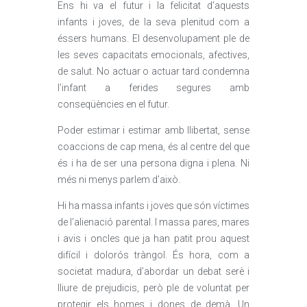
Ens hi va el futur i la felicitat d’aquests
infants i joves, de la seva plenitud com a
éssers humans. El desenvolupament ple de
les seves capacitats emocionals, afectives,
de salut. No actuar o actuar tard condemna
l’infant a ferides segures amb
conseqüències en el futur.
Poder estimar i estimar amb llibertat, sense
coaccions de cap mena, és al centre del que
és i ha de ser una persona digna i plena. Ni
més ni menys parlem d’això.
Hi ha massa infants i joves que són víctimes
de l’alienació parental. I massa pares, mares
i avis i oncles que ja han patit prou aquest
difícil i dolorós tràngol. És hora, com a
societat madura, d’abordar un debat serè i
lliure de prejudicis, però ple de voluntat per
protegir els homes i dones de demà. Un