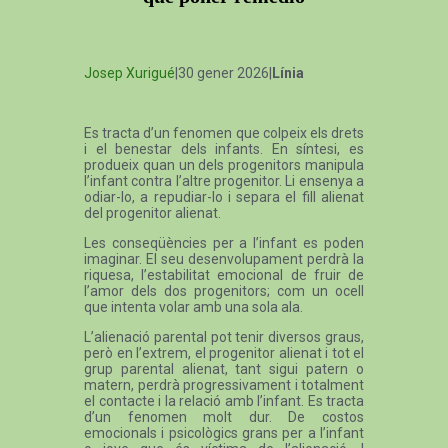
Josep Xurigué
|30 gener 2026|
Línia
Es tracta d’un fenomen que colpeix els drets
i el benestar dels infants. En síntesi, es
produeix quan un dels progenitors manipula
l’infant contra l’altre progenitor. Li ensenya a
odiar-lo, a repudiar-lo i separa el fill alienat
del progenitor alienat.
Les conseqüències per a l’infant es poden
imaginar. El seu desenvolupament perdrà la
riquesa, l’estabilitat emocional de fruir de
l’amor dels dos progenitors; com un ocell
que intenta volar amb una sola ala.
L’alienació parental pot tenir diversos graus,
però en l’extrem, el progenitor alienat i tot el
grup parental alienat, tant sigui patern o
matern, perdrà progressivament i totalment
el contacte i la relació amb l’infant. Es tracta
d’un fenomen molt dur. De costos
emocionals i psicològics grans per a l’infant