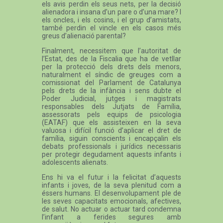
els avis perdin els seus nets, per la decisió
alienadora i insana d’un pare o d’una mare? I
els oncles, i els cosins, i el grup d’amistats,
també perdin el vincle en els casos més
greus d’alienació parental?
Finalment, necessitem que l’autoritat de
l’Estat, des de la Fiscalia que ha de vetllar
per la protecció dels drets dels menors,
naturalment el síndic de greuges com a
comissionat del Parlament de Catalunya
pels drets de la infància i sens dubte el
Poder Judicial, jutges i magistrats
responsables dels Jutjats de Família,
assessorats pels equips de psicologia
(EATAF) que els assisteixen en la seva
valuosa i difícil funció d’aplicar el dret de
família, siguin conscients i encapçalin els
debats professionals i jurídics necessaris
per protegir degudament aquests infants i
adolescents alienats.
Ens hi va el futur i la felicitat d’aquests
infants i joves, de la seva plenitud com a
éssers humans. El desenvolupament ple de
les seves capacitats emocionals, afectives,
de salut. No actuar o actuar tard condemna
l’infant a ferides segures amb