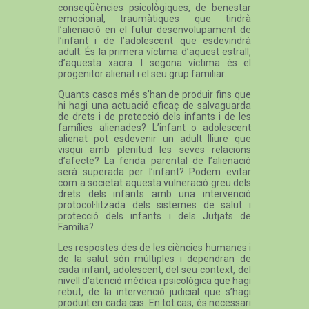
conseqüències psicològiques, de benestar
emocional, traumàtiques que tindrà
l’alienació en el futur desenvolupament de
l’infant i de l’adolescent que esdevindrà
adult. És la primera víctima d’aquest estrall,
d’aquesta xacra. I segona víctima és el
progenitor alienat i el seu grup familiar.
Quants casos més s’han de produir fins que
hi hagi una actuació eficaç de salvaguarda
de drets i de protecció dels infants i de les
famílies alienades? L’infant o adolescent
alienat pot esdevenir un adult lliure que
visqui amb plenitud les seves relacions
d’afecte? La ferida parental de l’alienació
serà superada per l’infant? Podem evitar
com a societat aquesta vulneració greu dels
drets dels infants amb una intervenció
protocol·litzada dels sistemes de salut i
protecció dels infants i dels Jutjats de
Família?
Les respostes des de les ciències humanes i
de la salut són múltiples i dependran de
cada infant, adolescent, del seu context, del
nivell d’atenció mèdica i psicològica que hagi
rebut, de la intervenció judicial que s’hagi
produït en cada cas. En tot cas, és necessari