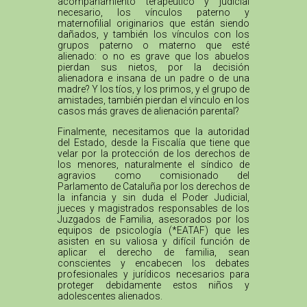
acompañamiento terapéutico y judicial
necesario, los vínculos paterno y
maternofilial originarios que están siendo
dañados, y también los vínculos con los
grupos paterno o materno que esté
alienado: o no es grave que los abuelos
pierdan sus nietos, por la decisión
alienadora e insana de un padre o de una
madre? Y los tíos, y los primos, y el grupo de
amistades, también pierdan el vínculo en los
casos más graves de alienación parental?
Finalmente, necesitamos que la autoridad
del Estado, desde la Fiscalía que tiene que
velar por la protección de los derechos de
los menores, naturalmente el síndico de
agravios como comisionado del
Parlamento de Cataluña por los derechos de
la infancia y sin duda el Poder Judicial,
jueces y magistrados responsables de los
Juzgados de Familia, asesorados por los
equipos de psicología (*EATAF) que les
asisten en su valiosa y difícil función de
aplicar el derecho de familia, sean
conscientes y encabecen los debates
profesionales y jurídicos necesarios para
proteger debidamente estos niños y
adolescentes alienados.