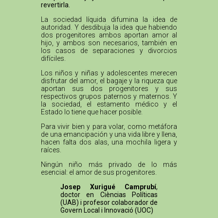
revertirla.
La sociedad líquida difumina la idea de
autoridad. Y desdibuja la idea que habiendo
dos progenitores ambos aportan amor al
hijo, y ambos son necesarios, también en
los casos de separaciones y divorcios
difíciles.
Los niños y niñas y adolescentes merecen
disfrutar del amor, el bagaje y la riqueza que
aportan sus dos progenitores y sus
respectivos grupos paternos y maternos. Y
la sociedad, el estamento médico y el
Estado lo tiene que hacer posible.
Para vivir bien y para volar, como metáfora
de una emancipación y una vida libre y llena,
hacen falta dos alas, una mochila ligera y
raíces.
Ningún niño más privado de lo más
esencial: el amor de sus progenitores.
Josep Xurigué Camprubí
,
doctor en Cièncias Políticas
(UAB) i profesor colaborador de
Govern Local i Innovació (UOC)