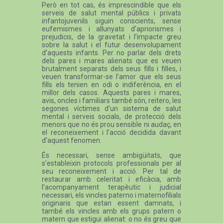
Però en tot cas, és imprescindible que els
serveis de salut mental públics i privats
infantojuvenils siguin conscients, sense
eufemismes i allunyats d’apriorismes i
prejudicis, de la gravetat i l’impacte greu
sobre la salut i el futur desenvolupament
d’aquests infants. Per no parlar dels drets
dels pares i mares alienats que es veuen
brutalment separats dels seus fills i filles, i
veuen transformar-se l’amor que els seus
fills els tenien en odi o indiferència, en el
millor dels casos. Aquests pares i mares,
avis, oncles i familiars també són, reitero, les
segones víctimes d’un sistema de salut
mental i serveis socials, de protecció dels
menors que no és prou sensible ni audaç, en
el reconeixement i l’acció decidida davant
d’aquest fenomen.
És necessari, sense ambigüitats, que
s’estableixin protocols professionals per al
seu reconeixement i acció. Per tal de
restaurar amb celeritat i eficàcia, amb
l’acompanyament terapèutic i judicial
necessari, els vincles paterno i maternofilials
originaris que estan essent damnats, i
també els vincles amb els grups patern o
matern que estigui alienat: o no és greu que