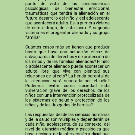
punto de vista de las consecuencias
psicológicas, de bienestar emocional,
traumáticas que tendrá la alienación en el
futuro desarrollo del niño y del adolescente
que acontecerá adulto. Es la primera víctima
de este estrago, de esta lacra. Y segunda
víctima es el progenitor alienado y su grupo
familiar.
Cuántos casos más se tienen que producir
hasta que haya una actuación eficaz de
salvaguardia de derechos y de protección de
los niños y de las familias alienadas? El niño
o adolescente alienado puede acontecer un
adulto libre que viva con plenitud sus
relaciones de afecto? La herida parental de
la alienación será superada por el niño?
Podemos evitar como sociedad esta
vulneración grave de los derechos de los
niños con una intervención protocolizada de
los sistemas de salud y protección de los
niños y de los Juzgados de Familia?
Las respuestas desde las ciencias humanas
y de la salud son múltiples y dependerán de
cada niño, adolescente, de su contexto, del
nivel de atención médica y psicológica que
haya recibido, de la intervención judicial que