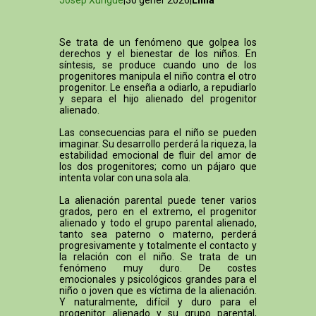
Josep Xurigué
|30 gener 2026|
Línia
Se trata de un fenómeno que golpea los
derechos y el bienestar de los niños. En
síntesis, se produce cuando uno de los
progenitores manipula el niño contra el otro
progenitor. Le enseña a odiarlo, a repudiarlo
y separa el hijo alienado del progenitor
alienado.
Las consecuencias para el niño se pueden
imaginar. Su desarrollo perderá la riqueza, la
estabilidad emocional de fluir del amor de
los dos progenitores; como un pájaro que
intenta volar con una sola ala.
La alienación parental puede tener varios
grados, pero en el extremo, el progenitor
alienado y todo el grupo parental alienado,
tanto sea paterno o materno, perderá
progresivamente y totalmente el contacto y
la relación con el niño. Se trata de un
fenómeno muy duro. De costes
emocionales y psicológicos grandes para el
niño o joven que es víctima de la alienación.
Y naturalmente, difícil y duro para el
progenitor alienado y su grupo parental,