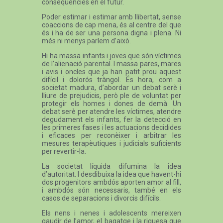
conseqüències en el futur.
Poder estimar i estimar amb llibertat, sense
coaccions de cap mena, és al centre del que
és i ha de ser una persona digna i plena. Ni
més ni menys parlem d’això.
Hi ha massa infants i joves que són víctimes
de l’alienació parental. I massa pares, mares
i avis i oncles que ja han patit prou aquest
difícil i dolorós tràngol. És hora, com a
societat madura, d’abordar un debat serè i
lliure de prejudicis, però ple de voluntat per
protegir els homes i dones de demà. Un
debat serè per atendre les víctimes, atendre
degudament els infants, fer la detecció en
les primeres fases i les actuacions decidides
i eficaces per reconèixer i arbitrar les
mesures terapèutiques i judicials suficients
per revertir-la.
La societat líquida difumina la idea
d’autoritat. I desdibuixa la idea que havent-hi
dos progenitors ambdós aporten amor al fill,
i ambdós són necessaris, també en els
casos de separacions i divorcis difícils.
Els nens i nenes i adolescents mereixen
gaudir de l’amor, el bagatge i la riquesa que