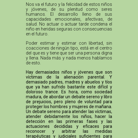
Nos va el futuro y la felicidad de estos niños
y jóvenes, de su plenitud como seres
humanos. El desarrollo lleno de sus
capacidades emocionales, afectivas, de
salud. No actuar o actuar tarde condena el
niño en heridas seguras con consecuencias
en el futuro.
Poder estimar y estimar con libertad, sin
coacciones de ningún tipo, está en el centro
del que es y tiene que ser una persona digna
y llena. Nada más y nada menos hablamos
de esto.
Hay demasiados niños y jóvenes que son
víctimas de la alienación parental. Y
demasiado padres, madres y abuelos y tíos
que ya han sufrido bastante este difícil y
doloroso trance. Es hora, como sociedad
madura, de abordar un debate sereno y libro
de prejuicios, pero pleno de voluntad para
proteger los hombres y mujeres de mañana.
Un debate sereno para atender las víctimas,
atender debidamente los niños, hacer la
detección en las primeras fases y las
actuaciones decididas y eficaces para
reconocer y arbitrar las medidas
terapéuticas y judiciales suficientes para