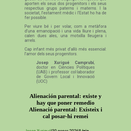
aporten els seus dos progenitors i els seus
respectius grups paterns i materns. I la
societat, l’estament mèdic i l’Estat ho ha de
fer possible.
Per viure bé i per volar, com a metàfora
d’una emancipació i una vida lliure i plena,
calen dues ales, una motxilla lleugera i
arrels.
Cap infant més privat d’allò més essencial:
l’amor dels seus progenitors.
Josep Xurigué Camprubí
,
doctor en Ciències Polítiques
(UAB) i professor col·laborador
de Govern Local i Innovació
(UOC)
Alienación parental: existe y
hay que poner remedio
Alienació parental: Existeix i
cal posar-hi remei