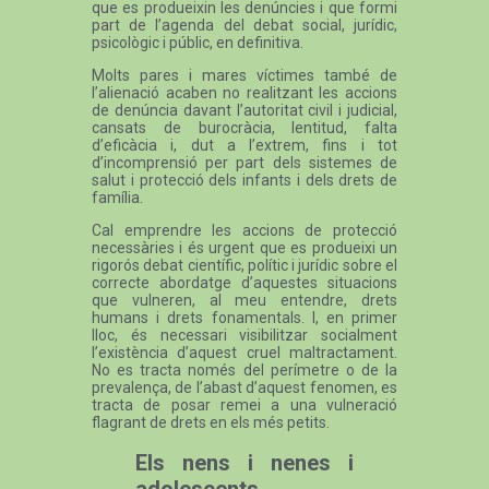
que es produeixin les denúncies i que formi
part de l’agenda del debat social, jurídic,
psicològic i públic, en definitiva.
Molts pares i mares víctimes també de
l’alienació acaben no realitzant les accions
de denúncia davant l’autoritat civil i judicial,
cansats de burocràcia, lentitud, falta
d’eficàcia i, dut a l’extrem, fins i tot
d’incomprensió per part dels sistemes de
salut i protecció dels infants i dels drets de
família.
Cal emprendre les accions de protecció
necessàries i és urgent que es produeixi un
rigorós debat científic, polític i jurídic sobre el
correcte abordatge d’aquestes situacions
que vulneren, al meu entendre, drets
humans i drets fonamentals. I, en primer
lloc, és necessari visibilitzar socialment
l’existència d’aquest cruel maltractament.
No es tracta només del perímetre o de la
prevalença, de l’abast d’aquest fenomen, es
tracta de posar remei a una vulneració
flagrant de drets en els més petits.
Els nens i nenes i
adolescents