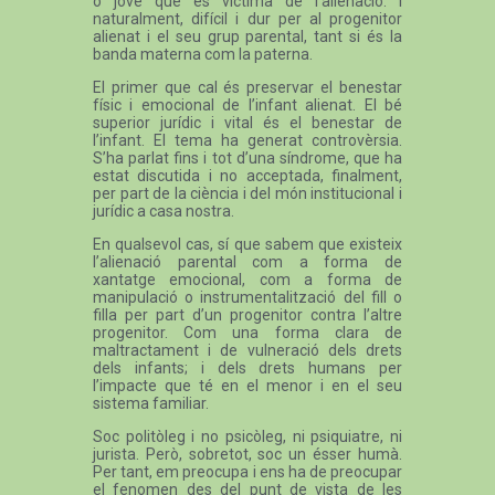
o jove que és víctima de l’alienació. I
naturalment, difícil i dur per al progenitor
alienat i el seu grup parental, tant si és la
banda materna com la paterna.
El primer que cal és preservar el benestar
físic i emocional de l’infant alienat. El bé
superior jurídic i vital és el benestar de
l’infant. El tema ha generat controvèrsia.
S’ha parlat fins i tot d’una síndrome, que ha
estat discutida i no acceptada, finalment,
per part de la ciència i del món institucional i
jurídic a casa nostra.
En qualsevol cas, sí que sabem que existeix
l’alienació parental com a forma de
xantatge emocional, com a forma de
manipulació o instrumentalització del fill o
filla per part d’un progenitor contra l’altre
progenitor. Com una forma clara de
maltractament i de vulneració dels drets
dels infants; i dels drets humans per
l’impacte que té en el menor i en el seu
sistema familiar.
Soc politòleg i no psicòleg, ni psiquiatre, ni
jurista. Però, sobretot, soc un ésser humà.
Per tant, em preocupa i ens ha de preocupar
el fenomen des del punt de vista de les