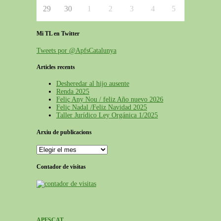
29
30
1
2
3
4
5
Mi TL en Twitter
Tweets por @ApfsCatalunya
Articles recents
Desheredar al hijo ausente
Renda 2025
Feliç Any Nou / feliz Año nuevo 2026
Feliç Nadal /Feliz Navidad 2025
Taller Jurídico Ley Orgánica 1/2025
Arxiu de publicacions
Contador de visitas
APFSCAT