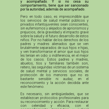
y acompañado. Y si no cesa su
comportamiento, tiene que ser sancionado
por la autoridad, además de acompañado.
Pero en todo caso, es imprescindible que
los servicios de salud mental públicos y
privados infantojuveniles sean conscientes,
sin eufemismos y alejados de apriorismos y
prejuicios, de la gravedad y el impacto grave
sobre la salud y el futuro desarrollo de estos
niños. Por no hablar de los derechos de los
padres y madres alienados que se ven
brutalmente separados de sus hijos e hijas,
y ven transformarse el amor que sus hijos
les tenían en odio o indiferencia, en el mejor
de los casos. Estos padres y madres,
abuelos, tíos y familiares también son,
reitero, las segundas víctimas de un sistema
de salud mental y servicios sociales, de
protección de los menores que no es
bastante sensible ni audaz, en el
reconocimiento y la acción decidida ante
este fenómeno.
Es necesario, sin ambigüedades, que se
establezcan protocolos profesionales para
su reconocimiento y acción. Para restaurar
con celeridad y eficacia, con el