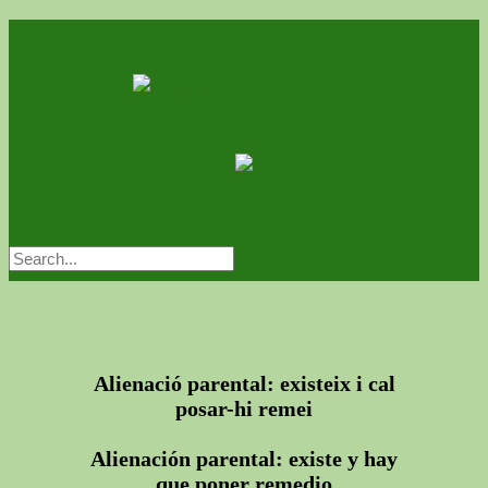
Alienació parental: existeix i cal
posar-hi remei
Alienación parental: existe y hay
que poner remedio