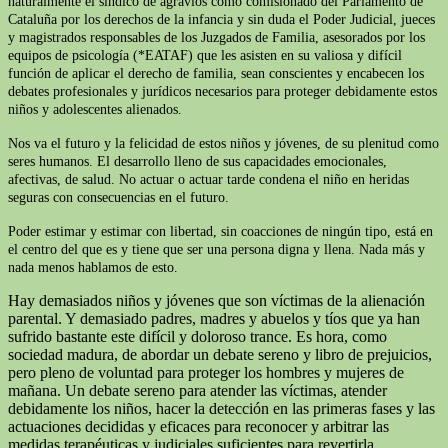
naturalmente el síndico de agravios como comisionado del Parlamento de
Cataluña por los derechos de la infancia y sin duda el Poder Judicial, jueces
y magistrados responsables de los Juzgados de Familia, asesorados por los
equipos de psicología (*EATAF) que les asisten en su valiosa y difícil
función de aplicar el derecho de familia, sean conscientes y encabecen los
debates profesionales y jurídicos necesarios para proteger debidamente estos
niños y adolescentes alienados.
Nos va el futuro y la felicidad de estos niños y jóvenes, de su plenitud como
seres humanos. El desarrollo lleno de sus capacidades emocionales,
afectivas, de salud. No actuar o actuar tarde condena el niño en heridas
seguras con consecuencias en el futuro.
Poder estimar y estimar con libertad, sin coacciones de ningún tipo, está en
el centro del que es y tiene que ser una persona digna y llena. Nada más y
nada menos hablamos de esto.
Hay demasiados niños y jóvenes que son víctimas de la alienación
parental. Y demasiado padres, madres y abuelos y tíos que ya han
sufrido bastante este difícil y doloroso trance. Es hora, como
sociedad madura, de abordar un debate sereno y libro de prejuicios,
pero pleno de voluntad para proteger los hombres y mujeres de
mañana. Un debate sereno para atender las víctimas, atender
debidamente los niños, hacer la detección en las primeras fases y las
actuaciones decididas y eficaces para reconocer y arbitrar las
medidas terapéuticas y judiciales suficientes para revertirla.