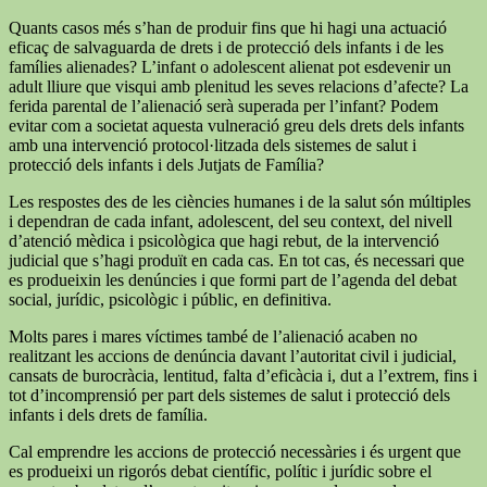
Quants casos més s’han de produir fins que hi hagi una actuació
eficaç de salvaguarda de drets i de protecció dels infants i de les
famílies alienades? L’infant o adolescent alienat pot esdevenir un
adult lliure que visqui amb plenitud les seves relacions d’afecte? La
ferida parental de l’alienació serà superada per l’infant? Podem
evitar com a societat aquesta vulneració greu dels drets dels infants
amb una intervenció protocol·litzada dels sistemes de salut i
protecció dels infants i dels Jutjats de Família?
Les respostes des de les ciències humanes i de la salut són múltiples
i dependran de cada infant, adolescent, del seu context, del nivell
d’atenció mèdica i psicològica que hagi rebut, de la intervenció
judicial que s’hagi produït en cada cas. En tot cas, és necessari que
es produeixin les denúncies i que formi part de l’agenda del debat
social, jurídic, psicològic i públic, en definitiva.
Molts pares i mares víctimes també de l’alienació acaben no
realitzant les accions de denúncia davant l’autoritat civil i judicial,
cansats de burocràcia, lentitud, falta d’eficàcia i, dut a l’extrem, fins i
tot d’incomprensió per part dels sistemes de salut i protecció dels
infants i dels drets de família.
Cal emprendre les accions de protecció necessàries i és urgent que
es produeixi un rigorós debat científic, polític i jurídic sobre el