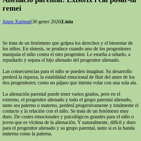
remei
Josep Xurigué
|30 gener 2026|
Línia
Se trata de un fenómeno que golpea los derechos y el bienestar de
los niños. En síntesis, se produce cuando uno de los progenitores
manipula el niño contra el otro progenitor. Le enseña a odiarlo, a
repudiarlo y separa el hijo alienado del progenitor alienado.
Las consecuencias para el niño se pueden imaginar. Su desarrollo
perderá la riqueza, la estabilidad emocional de fluir del amor de los
dos progenitores; como un pájaro que intenta volar con una sola ala.
La alienación parental puede tener varios grados, pero en el
extremo, el progenitor alienado y todo el grupo parental alienado,
tanto sea paterno o materno, perderá progresivamente y totalmente el
contacto y la relación con el niño. Se trata de un fenómeno muy
duro. De costes emocionales y psicológicos grandes para el niño o
joven que es víctima de la alienación. Y naturalmente, difícil y duro
para el progenitor alienado y su grupo parental, tanto si es la banda
materna como la paterna.