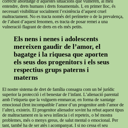
correcte abordatge d’aquestes situacions que vulneren, al meu
entendre, drets humans i drets fonamentals. I, en primer lloc, és
necessari visibilitzar socialment l’existència d’aquest cruel
maltractament. No es tracta només del perímetre o de la prevalença,
de l’abast d’aquest fenomen, es tracta de posar remei a una
vulneració flagrant de drets en els més petits.
Els nens i nenes i adolescents
mereixen gaudir de l’amor, el
bagatge i la riquesa que aporten
els seus dos progenitors i els seus
respectius grups paterns i
materns
El nostre sistema de dret de família consagra com un bé jurídic
superior la protecció i el benestar de l’infant. L’alienació parental
amb l’etiqueta que la vulguem emmarcar, en forma de xantatge
emocional (fent incompatible l’amor d’un progenitor amb l’amor de
l’altre), existeix. El progenitor alienador sovint ha rebut aquest tipus
de maltractament en la seva infància i el repeteix, o bé mostra
problemes, més o menys greus, de salut mental o emocional. Per
tant, també ha de ser atès i acompanyat. I si no cessa el seu