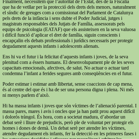
Finalment, necessitem que l’autoritat de l’Estat, des de la Fiscalia
que ha de vetllar per la protecció dels drets dels menors, naturalment
el síndic de greuges com a comissionat del Parlament de Catalunya
pels drets de la infància i sens dubte el Poder Judicial, jutges i
magistrats responsables dels Jutjats de Família, assessorats pels
equips de psicologia (EATAF) que els assisteixen en la seva valuosa
i difícil funció d’aplicar el dret de família, siguin conscients i
encapçalin els debats professionals i jurídics necessaris per protegir
degudament aquests infants i adolescents alienats.
Ens hi va el futur i la felicitat d’aquests infants i joves, de la seva
plenitud com a éssers humans. El desenvolupament ple de les seves
capacitats emocionals, afectives, de salut. No actuar o actuar tard
condemna l’infant a ferides segures amb conseqüències en el futur.
Poder estimar i estimar amb llibertat, sense coaccions de cap mena,
és al centre del que és i ha de ser una persona digna i plena. Ni més
ni menys parlem d’això.
Hi ha massa infants i joves que són víctimes de l’alienació parental. I
massa pares, mares i avis i oncles que ja han patit prou aquest difícil
i dolorós tràngol. És hora, com a societat madura, d’abordar un
debat serè i lliure de prejudicis, però ple de voluntat per protegir els
homes i dones de demà. Un debat serè per atendre les víctimes,
atendre degudament els infants, fer la detecció en les primeres fases i