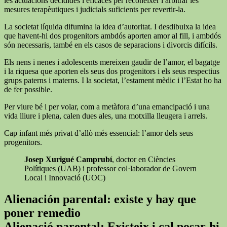
les actuacions decidides i eficaces per reconèixer i arbitrar les
mesures terapèutiques i judicials suficients per revertir-la.
La societat líquida difumina la idea d’autoritat. I desdibuixa la idea
que havent-hi dos progenitors ambdós aporten amor al fill, i ambdós
són necessaris, també en els casos de separacions i divorcis difícils.
Els nens i nenes i adolescents mereixen gaudir de l’amor, el bagatge
i la riquesa que aporten els seus dos progenitors i els seus respectius
grups paterns i materns. I la societat, l’estament mèdic i l’Estat ho ha
de fer possible.
Per viure bé i per volar, com a metàfora d’una emancipació i una
vida lliure i plena, calen dues ales, una motxilla lleugera i arrels.
Cap infant més privat d’allò més essencial: l’amor dels seus
progenitors.
Josep Xurigué Camprubí
, doctor en Ciències
Polítiques (UAB) i professor col·laborador de Govern
Local i Innovació (UOC)
Alienación parental: existe y hay que
poner remedio
Alienació parental: Existeix i cal posar-hi