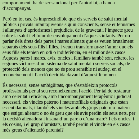
comportament, ha de ser sancionat per l’autoritat, a banda
d’acompanyat.
Però en tot cas, és imprescindible que els serveis de salut mental
públics i privats infantojuvenils siguin conscients, sense eufemismes
i allunyats d’apriorismes i prejudicis, de la gravetat i l’impacte greu
sobre la salut i el futur desenvolupament d’aquests infants. Per no
parlar dels drets dels pares i mares alienats que es veuen brutalment
separats dels seus fills i filles, i veuen transformar-se l’amor que els
seus fills els tenien en odi o indiferència, en el millor dels casos.
Aquests pares i mares, avis, oncles i familiars també són, reitero, les
segones víctimes d’un sistema de salut mental i serveis socials, de
protecció dels menors que no és prou sensible ni audaç, en el
reconeixement i l’acció decidida davant d’aquest fenomen.
És necessari, sense ambigüitats, que s’estableixin protocols
professionals per al seu reconeixement i acció. Per tal de restaurar
amb celeritat i eficàcia, amb l’acompanyament terapèutic i judicial
necessari, els vincles paterno i maternofilials originaris que estan
essent damnats, i també els vincles amb els grups patern o matern
que estigui alienat: o no és greu que els avis perdin els seus nets, per
la decisió alienadora i insana d’un pare o d’una mare? I els oncles, i
els cosins, i el grup d’amistats, també perdin el vincle en els casos
més greus d’alienació parental?