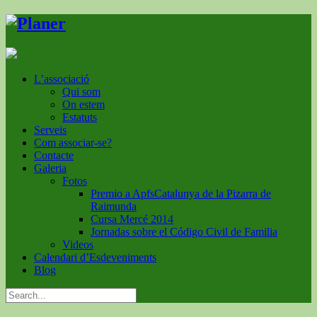
L’associació
Qui som
On estem
Estatuts
Serveis
Com associar-se?
Contacte
Galeria
Fotos
Premio a ApfsCatalunya de la Pizarra de
Raimunda
Cursa Mercé 2014
Jornadas sobre el Código Civil de Familia
Videos
Calendari d’Esdeveniments
Blog