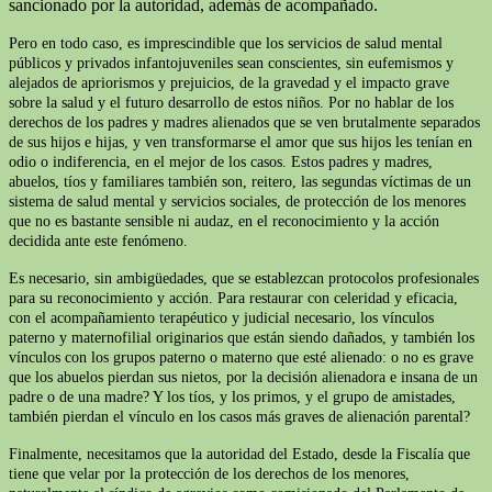
sancionado por la autoridad, además de acompañado.
Pero en todo caso, es imprescindible que los servicios de salud mental
públicos y privados infantojuveniles sean conscientes, sin eufemismos y
alejados de apriorismos y prejuicios, de la gravedad y el impacto grave
sobre la salud y el futuro desarrollo de estos niños. Por no hablar de los
derechos de los padres y madres alienados que se ven brutalmente separados
de sus hijos e hijas, y ven transformarse el amor que sus hijos les tenían en
odio o indiferencia, en el mejor de los casos. Estos padres y madres,
abuelos, tíos y familiares también son, reitero, las segundas víctimas de un
sistema de salud mental y servicios sociales, de protección de los menores
que no es bastante sensible ni audaz, en el reconocimiento y la acción
decidida ante este fenómeno.
Es necesario, sin ambigüedades, que se establezcan protocolos profesionales
para su reconocimiento y acción. Para restaurar con celeridad y eficacia,
con el acompañamiento terapéutico y judicial necesario, los vínculos
paterno y maternofilial originarios que están siendo dañados, y también los
vínculos con los grupos paterno o materno que esté alienado: o no es grave
que los abuelos pierdan sus nietos, por la decisión alienadora e insana de un
padre o de una madre? Y los tíos, y los primos, y el grupo de amistades,
también pierdan el vínculo en los casos más graves de alienación parental?
Finalmente, necesitamos que la autoridad del Estado, desde la Fiscalía que
tiene que velar por la protección de los derechos de los menores,