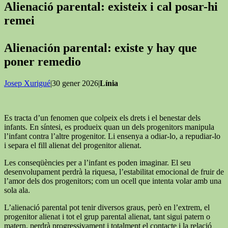
Alienació parental: existeix i cal posar-hi
remei
Alienación parental: existe y hay que
poner remedio
Josep Xurigué
|30 gener 2026|
Línia
Es tracta d’un fenomen que colpeix els drets i el benestar dels
infants. En síntesi, es produeix quan un dels progenitors manipula
l’infant contra l’altre progenitor. Li ensenya a odiar-lo, a repudiar-lo
i separa el fill alienat del progenitor alienat.
Les conseqüències per a l’infant es poden imaginar. El seu
desenvolupament perdrà la riquesa, l’estabilitat emocional de fruir de
l’amor dels dos progenitors; com un ocell que intenta volar amb una
sola ala.
L’alienació parental pot tenir diversos graus, però en l’extrem, el
progenitor alienat i tot el grup parental alienat, tant sigui patern o
matern, perdrà progressivament i totalment el contacte i la relació