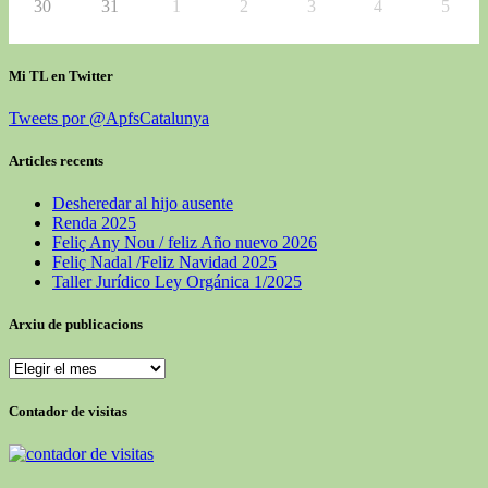
30
31
1
2
3
4
5
Mi TL en Twitter
Tweets por @ApfsCatalunya
Articles recents
Desheredar al hijo ausente
Renda 2025
Feliç Any Nou / feliz Año nuevo 2026
Feliç Nadal /Feliz Navidad 2025
Taller Jurídico Ley Orgánica 1/2025
Arxiu de publicacions
Arxiu
de
publicacions
Contador de visitas