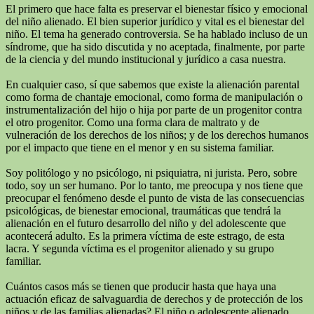
El primero que hace falta es preservar el bienestar físico y emocional
del niño alienado. El bien superior jurídico y vital es el bienestar del
niño. El tema ha generado controversia. Se ha hablado incluso de un
síndrome, que ha sido discutida y no aceptada, finalmente, por parte
de la ciencia y del mundo institucional y jurídico a casa nuestra.
En cualquier caso, sí que sabemos que existe la alienación parental
como forma de chantaje emocional, como forma de manipulación o
instrumentalización del hijo o hija por parte de un progenitor contra
el otro progenitor. Como una forma clara de maltrato y de
vulneración de los derechos de los niños; y de los derechos humanos
por el impacto que tiene en el menor y en su sistema familiar.
Soy politólogo y no psicólogo, ni psiquiatra, ni jurista. Pero, sobre
todo, soy un ser humano. Por lo tanto, me preocupa y nos tiene que
preocupar el fenómeno desde el punto de vista de las consecuencias
psicológicas, de bienestar emocional, traumáticas que tendrá la
alienación en el futuro desarrollo del niño y del adolescente que
acontecerá adulto. Es la primera víctima de este estrago, de esta
lacra. Y segunda víctima es el progenitor alienado y su grupo
familiar.
Cuántos casos más se tienen que producir hasta que haya una
actuación eficaz de salvaguardia de derechos y de protección de los
niños y de las familias alienadas? El niño o adolescente alienado