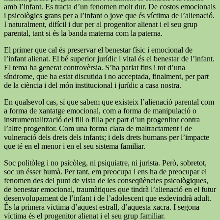
amb l’infant. Es tracta d’un fenomen molt dur. De costos emocionals
i psicològics grans per a l’infant o jove que és víctima de l’alienació.
I naturalment, difícil i dur per al progenitor alienat i el seu grup
parental, tant si és la banda materna com la paterna.
El primer que cal és preservar el benestar físic i emocional de
l’infant alienat. El bé superior jurídic i vital és el benestar de l’infant.
El tema ha generat controvèrsia. S’ha parlat fins i tot d’una
síndrome, que ha estat discutida i no acceptada, finalment, per part
de la ciència i del món institucional i jurídic a casa nostra.
En qualsevol cas, sí que sabem que existeix l’alienació parental com
a forma de xantatge emocional, com a forma de manipulació o
instrumentalització del fill o filla per part d’un progenitor contra
l’altre progenitor. Com una forma clara de maltractament i de
vulneració dels drets dels infants; i dels drets humans per l’impacte
que té en el menor i en el seu sistema familiar.
Soc politòleg i no psicòleg, ni psiquiatre, ni jurista. Però, sobretot,
soc un ésser humà. Per tant, em preocupa i ens ha de preocupar el
fenomen des del punt de vista de les conseqüències psicològiques,
de benestar emocional, traumàtiques que tindrà l’alienació en el futur
desenvolupament de l’infant i de l’adolescent que esdevindrà adult.
És la primera víctima d’aquest estrall, d’aquesta xacra. I segona
víctima és el progenitor alienat i el seu grup familiar.