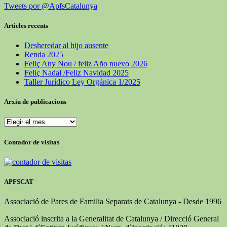
Tweets por @ApfsCatalunya
Articles recents
Desheredar al hijo ausente
Renda 2025
Feliç Any Nou / feliz Año nuevo 2026
Feliç Nadal /Feliz Navidad 2025
Taller Jurídico Ley Orgánica 1/2025
Arxiu de publicacions
Arxiu
de
publicacions
Contador de visitas
APFSCAT
Associació de Pares de Familia Separats de Catalunya - Desde 1996
Associació inscrita a la Generalitat de Catalunya / Direcció General