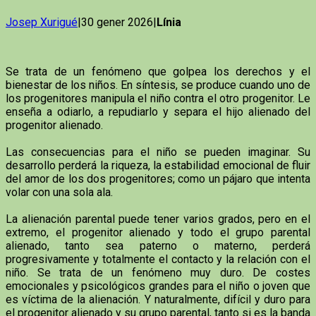
Josep Xurigué
|30 gener 2026|
Línia
Se trata de un fenómeno que golpea los derechos y el
bienestar de los niños. En síntesis, se produce cuando uno de
los progenitores manipula el niño contra el otro progenitor. Le
enseña a odiarlo, a repudiarlo y separa el hijo alienado del
progenitor alienado.
Las consecuencias para el niño se pueden imaginar. Su
desarrollo perderá la riqueza, la estabilidad emocional de fluir
del amor de los dos progenitores; como un pájaro que intenta
volar con una sola ala.
La alienación parental puede tener varios grados, pero en el
extremo, el progenitor alienado y todo el grupo parental
alienado, tanto sea paterno o materno, perderá
progresivamente y totalmente el contacto y la relación con el
niño. Se trata de un fenómeno muy duro. De costes
emocionales y psicológicos grandes para el niño o joven que
es víctima de la alienación. Y naturalmente, difícil y duro para
el progenitor alienado y su grupo parental, tanto si es la banda