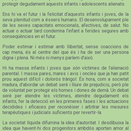
protegir degudament aquests infants i adolescents alienats.
Ens hi va el futur i la felicitat d’aquests infants i joves, de la
seva plenitud com a éssers humans. El desenvolupament ple
de les seves capacitats emocionals, afectives, de salut. No
actuar o actuar tard condemna l’infant a ferides segures amb
conseqüències en el futur.
Poder estimar i estimar amb llibertat, sense coaccions de
cap mena, és al centre del que és i ha de ser una persona
digna i plena. Ni més ni menys parlem d’això.
Hi ha massa infants i joves que són víctimes de l’alienació
parental. I massa pares, mares i avis i oncles que ja han patit
prou aquest difícil i dolorós tràngol. És hora, com a societat
madura, d’abordar un debat serè i lliure de prejudicis, però ple
de voluntat per protegir els homes i dones de demà. Un debat
serè per atendre les víctimes, atendre degudament els
infants, fer la detecció en les primeres fases i les actuacions
decidides i eficaces per reconèixer i arbitrar les mesures
terapèutiques i judicials suficients per revertir-la.
La societat líquida difumina la idea d’autoritat. I desdibuixa la
idea que havent-hi dos progenitors ambdós aporten amor al