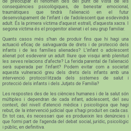
de preocupar el fenomen des del punt de vista de les
conseqüències psicològiques, de benestar emocional,
traumàtiques que tindrà l’alienació en el futur
desenvolupament de l’infant i de l’adolescent que esdevindrà
adult. És la primera víctima d’aquest estrall, d’aquesta xacra. I
segona víctima és el progenitor alienat i el seu grup familiar.
Quants casos més s’han de produir fins que hi hagi una
actuació eficaç de salvaguarda de drets i de protecció dels
infants i de les famílies alienades? L’infant o adolescent
alienat pot esdevenir un adult lliure que visqui amb plenitud
les seves relacions d’afecte? La ferida parental de l’alienació
serà superada per l’infant? Podem evitar com a societat
aquesta vulneració greu dels drets dels infants amb una
intervenció protocol·litzada dels sistemes de salut i
protecció dels infants i dels Jutjats de Família?
Les respostes des de les ciències humanes i de la salut són
múltiples i dependran de cada infant, adolescent, del seu
context, del nivell d’atenció mèdica i psicològica que hagi
rebut, de la intervenció judicial que s’hagi produït en cada cas.
En tot cas, és necessari que es produeixin les denúncies i
que formi part de l’agenda del debat social, jurídic, psicològic
i públic, en definitiva.