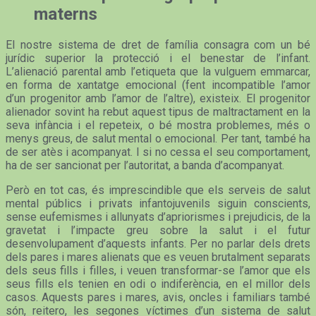
materns
El nostre sistema de dret de família consagra com un bé
jurídic superior la protecció i el benestar de l’infant.
L’alienació parental amb l’etiqueta que la vulguem emmarcar,
en forma de xantatge emocional (fent incompatible l’amor
d’un progenitor amb l’amor de l’altre), existeix. El progenitor
alienador sovint ha rebut aquest tipus de maltractament en la
seva infància i el repeteix, o bé mostra problemes, més o
menys greus, de salut mental o emocional. Per tant, també ha
de ser atès i acompanyat. I si no cessa el seu comportament,
ha de ser sancionat per l’autoritat, a banda d’acompanyat.
Però en tot cas, és imprescindible que els serveis de salut
mental públics i privats infantojuvenils siguin conscients,
sense eufemismes i allunyats d’apriorismes i prejudicis, de la
gravetat i l’impacte greu sobre la salut i el futur
desenvolupament d’aquests infants. Per no parlar dels drets
dels pares i mares alienats que es veuen brutalment separats
dels seus fills i filles, i veuen transformar-se l’amor que els
seus fills els tenien en odi o indiferència, en el millor dels
casos. Aquests pares i mares, avis, oncles i familiars també
són, reitero, les segones víctimes d’un sistema de salut