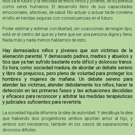
Nos va el futuro y la felicidad de estos niños y jóvenes, de su plenitud
como seres humanos. El desarrollo lleno de sus capacidades
emocionales, afectivas, de salud. No actuar o actuar tarde condena
el niño en heridas seguras con consecuencias en el futuro.
Poder estimar y estimar con libertad, sin coacciones de ningún tipo,
está en el centro del que es y tiene que ser una persona digna y llena.
Nada más y nada menos hablamos de esto.
Hay demasiados niños y jóvenes que son víctimas de la
alienación parental. Y demasiado padres, madres y abuelos y
tíos que ya han sufrido bastante este difícil y doloroso trance.
Es hora, como sociedad madura, de abordar un debate sereno
y libro de prejuicios, pero pleno de voluntad para proteger los
hombres y mujeres de mañana. Un debate sereno para
atender las víctimas, atender debidamente los niños, hacer la
detección en las primeras fases y las actuaciones decididas
y eficaces para reconocer y arbitrar las medidas terapéuticas
y judiciales suficientes para revertirla.
La sociedad líquida difumina la idea de autoridad. Y desdibuja la idea
que habiendo dos progenitores ambos aportan amor al hijo, y
ambos son necesarios, también en los casos de separaciones y
divorcios difíciles.