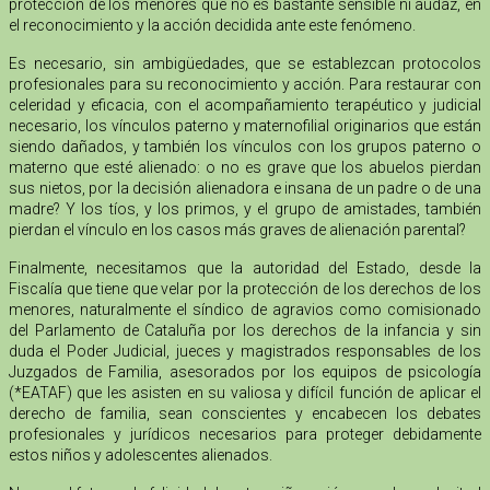
protección de los menores que no es bastante sensible ni audaz, en
el reconocimiento y la acción decidida ante este fenómeno.
Es necesario, sin ambigüedades, que se establezcan protocolos
profesionales para su reconocimiento y acción. Para restaurar con
celeridad y eficacia, con el acompañamiento terapéutico y judicial
necesario, los vínculos paterno y maternofilial originarios que están
siendo dañados, y también los vínculos con los grupos paterno o
materno que esté alienado: o no es grave que los abuelos pierdan
sus nietos, por la decisión alienadora e insana de un padre o de una
madre? Y los tíos, y los primos, y el grupo de amistades, también
pierdan el vínculo en los casos más graves de alienación parental?
Finalmente, necesitamos que la autoridad del Estado, desde la
Fiscalía que tiene que velar por la protección de los derechos de los
menores, naturalmente el síndico de agravios como comisionado
del Parlamento de Cataluña por los derechos de la infancia y sin
duda el Poder Judicial, jueces y magistrados responsables de los
Juzgados de Familia, asesorados por los equipos de psicología
(*EATAF) que les asisten en su valiosa y difícil función de aplicar el
derecho de familia, sean conscientes y encabecen los debates
profesionales y jurídicos necesarios para proteger debidamente
estos niños y adolescentes alienados.