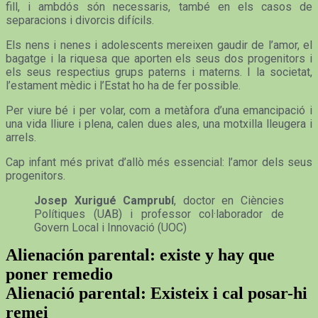
fill, i ambdós són necessaris, també en els casos de
separacions i divorcis difícils.
Els nens i nenes i adolescents mereixen gaudir de l’amor, el
bagatge i la riquesa que aporten els seus dos progenitors i
els seus respectius grups paterns i materns. I la societat,
l’estament mèdic i l’Estat ho ha de fer possible.
Per viure bé i per volar, com a metàfora d’una emancipació i
una vida lliure i plena, calen dues ales, una motxilla lleugera i
arrels.
Cap infant més privat d’allò més essencial: l’amor dels seus
progenitors.
Josep Xurigué Camprubí
, doctor en Ciències
Polítiques (UAB) i professor col·laborador de
Govern Local i Innovació (UOC)
Alienación parental: existe y hay que
poner remedio
Alienació parental: Existeix i cal posar-hi
remei