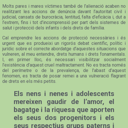
Molts pares i mares víctimes també de l’alienació acaben no
realitzant les accions de denúncia davant l’autoritat civil i
judicial, cansats de burocràcia, lentitud, falta d’eficàcia i, dut a
l’extrem, fins i tot d’incomprensió per part dels sistemes de
salut i protecció dels infants i dels drets de família.
Cal emprendre les accions de protecció necessàries i és
urgent que es produeixi un rigorós debat científic, polític i
jurídic sobre el correcte abordatge d’aquestes situacions que
vulneren, al meu entendre, drets humans i drets fonamentals.
I, en primer lloc, és necessari visibilitzar socialment
l’existència d’aquest cruel maltractament. No es tracta només
del perímetre o de la prevalença, de l’abast d’aquest
fenomen, es tracta de posar remei a una vulneració flagrant
de drets en els més petits.
Els nens i nenes i adolescents
mereixen gaudir de l’amor, el
bagatge i la riquesa que aporten
els seus dos progenitors i els
seus respectius grups paterns i