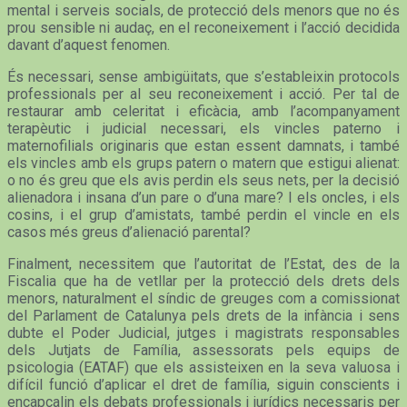
mental i serveis socials, de protecció dels menors que no és
prou sensible ni audaç, en el reconeixement i l’acció decidida
davant d’aquest fenomen.
És necessari, sense ambigüitats, que s’estableixin protocols
professionals per al seu reconeixement i acció. Per tal de
restaurar amb celeritat i eficàcia, amb l’acompanyament
terapèutic i judicial necessari, els vincles paterno i
maternofilials originaris que estan essent damnats, i també
els vincles amb els grups patern o matern que estigui alienat:
o no és greu que els avis perdin els seus nets, per la decisió
alienadora i insana d’un pare o d’una mare? I els oncles, i els
cosins, i el grup d’amistats, també perdin el vincle en els
casos més greus d’alienació parental?
Finalment, necessitem que l’autoritat de l’Estat, des de la
Fiscalia que ha de vetllar per la protecció dels drets dels
menors, naturalment el síndic de greuges com a comissionat
del Parlament de Catalunya pels drets de la infància i sens
dubte el Poder Judicial, jutges i magistrats responsables
dels Jutjats de Família, assessorats pels equips de
psicologia (EATAF) que els assisteixen en la seva valuosa i
difícil funció d’aplicar el dret de família, siguin conscients i
encapçalin els debats professionals i jurídics necessaris per