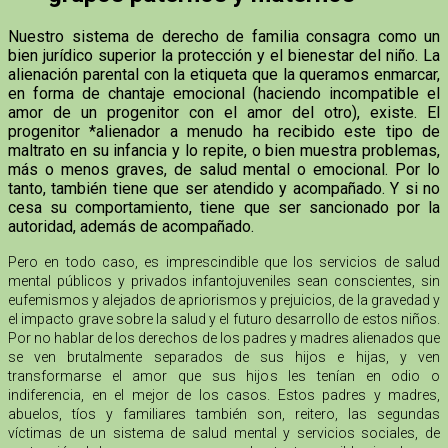
Nuestro sistema de derecho de familia consagra como un
bien jurídico superior la protección y el bienestar del niño. La
alienación parental con la etiqueta que la queramos enmarcar,
en forma de chantaje emocional (haciendo incompatible el
amor de un progenitor con el amor del otro), existe. El
progenitor *alienador a menudo ha recibido este tipo de
maltrato en su infancia y lo repite, o bien muestra problemas,
más o menos graves, de salud mental o emocional. Por lo
tanto, también tiene que ser atendido y acompañado. Y si no
cesa su comportamiento, tiene que ser sancionado por la
autoridad, además de acompañado.
Pero en todo caso, es imprescindible que los servicios de salud
mental públicos y privados infantojuveniles sean conscientes, sin
eufemismos y alejados de apriorismos y prejuicios, de la gravedad y
el impacto grave sobre la salud y el futuro desarrollo de estos niños.
Por no hablar de los derechos de los padres y madres alienados que
se ven brutalmente separados de sus hijos e hijas, y ven
transformarse el amor que sus hijos les tenían en odio o
indiferencia, en el mejor de los casos. Estos padres y madres,
abuelos, tíos y familiares también son, reitero, las segundas
víctimas de un sistema de salud mental y servicios sociales, de