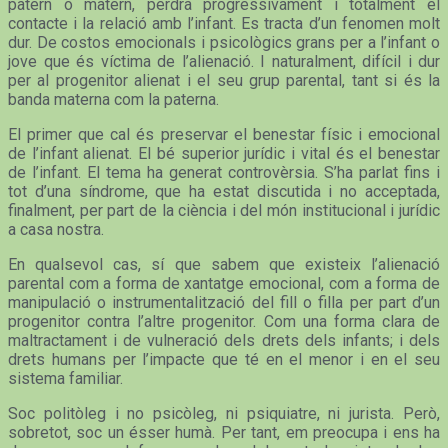
patern o matern, perdrà progressivament i totalment el
contacte i la relació amb l’infant. Es tracta d’un fenomen molt
dur. De costos emocionals i psicològics grans per a l’infant o
jove que és víctima de l’alienació. I naturalment, difícil i dur
per al progenitor alienat i el seu grup parental, tant si és la
banda materna com la paterna.
El primer que cal és preservar el benestar físic i emocional
de l’infant alienat. El bé superior jurídic i vital és el benestar
de l’infant. El tema ha generat controvèrsia. S’ha parlat fins i
tot d’una síndrome, que ha estat discutida i no acceptada,
finalment, per part de la ciència i del món institucional i jurídic
a casa nostra.
En qualsevol cas, sí que sabem que existeix l’alienació
parental com a forma de xantatge emocional, com a forma de
manipulació o instrumentalització del fill o filla per part d’un
progenitor contra l’altre progenitor. Com una forma clara de
maltractament i de vulneració dels drets dels infants; i dels
drets humans per l’impacte que té en el menor i en el seu
sistema familiar.
Soc politòleg i no psicòleg, ni psiquiatre, ni jurista. Però,
sobretot, soc un ésser humà. Per tant, em preocupa i ens ha