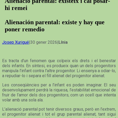
Alienació parental: existeix i cal posar-
hi remei
Alienación parental: existe y hay que
poner remedio
Josep Xurigué
|30 gener 2026|
Línia
Es tracta d’un fenomen que colpeix els drets i el benestar
dels infants. En síntesi, es produeix quan un dels progenitors
manipula l’infant contra l’altre progenitor. Li ensenya a odiar-lo,
a repudiar-lo i separa el fill alienat del progenitor alienat.
Les conseqüències per a l’infant es poden imaginar. El seu
desenvolupament perdrà la riquesa, l’estabilitat emocional de
fruir de l’amor dels dos progenitors; com un ocell que intenta
volar amb una sola ala.
L’alienació parental pot tenir diversos graus, però en l’extrem,
el progenitor alienat i tot el grup parental alienat, tant sigui