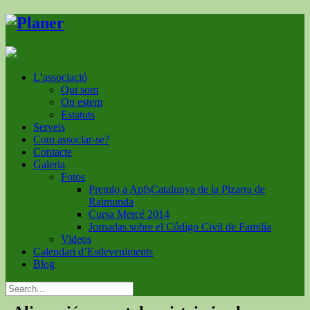
L’associació
Qui som
On estem
Estatuts
Serveis
Com associar-se?
Contacte
Galeria
Fotos
Premio a ApfsCatalunya de la Pizarra de
Raimunda
Cursa Mercé 2014
Jornadas sobre el Código Civil de Familia
Videos
Calendari d’Esdeveniments
Blog