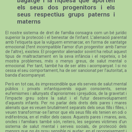
bagatge i la riquesa que aporten
els seus dos progenitors i els
seus respectius grups paterns i
materns
El nostre sistema de dret de família consagra com un bé jurídic
superior la protecció i el benestar de l’infant. L’alienació parental
amb l’etiqueta que la vulguem emmarcar, en forma de xantatge
emocional (fent incompatible l’amor d’un progenitor amb l’amor
de l’altre), existeix. El progenitor alienador sovint ha rebut aquest
tipus de maltractament en la seva infància i el repeteix, o bé
mostra problemes, més o menys greus, de salut mental o
emocional. Per tant, també ha de ser atès i acompanyat. I si no
cessa el seu comportament, ha de ser sancionat per l’autoritat, a
banda d’acompanyat.
Però en tot cas, és imprescindible que els serveis de salut mental
públics i privats infantojuvenils siguin conscients, sense
eufemismes i allunyats d’apriorismes i prejudicis, de la gravetat i
l’impacte greu sobre la salut i el futur desenvolupament
d’aquests infants. Per no parlar dels drets dels pares i mares
alienats que es veuen brutalment separats dels seus fills i filles, i
veuen transformar-se l’amor que els seus fills els tenien en odi o
indiferència, en el millor dels casos. Aquests pares i mares, avis,
oncles i familiars també són, reitero, les segones víctimes d’un
sistema de salut mental i serveis socials, de protecció dels
menors que no és prou sensible ni audaç, en el reconeixement i