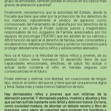
grupo de amistades, también pierdan el vínculo en los casos más
graves de alienación parental?
Finalmente, necesitamos que la autoridad del Estado, desde la
Fiscalía que tiene que velar por la protección de los derechos de
los menores, naturalmente el síndico de agravios como
comisionado del Parlamento de Cataluña por los derechos de la
infancia y sin duda el Poder Judicial, jueces y magistrados
responsables de los Juzgados de Familia, asesorados por los
equipos de psicología (*EATAF) que les asisten en su valiosa y
difícil función de aplicar el derecho de familia, sean conscientes y
encabecen los debates profesionales y jurídicos necesarios para
proteger debidamente estos niños y adolescentes alienados.
Nos va el futuro y la felicidad de estos niños y jóvenes, de su
plenitud como seres humanos. El desarrollo lleno de sus
capacidades emocionales, afectivas, de salud. No actuar o
actuar tarde condena el niño en heridas seguras con
consecuencias en el futuro.
Poder estimar y estimar con libertad, sin coacciones de ningún
tipo, está en el centro del que es y tiene que ser una persona digna
y llena. Nada más y nada menos hablamos de esto.
Hay demasiados niños y jóvenes que son víctimas de la
alienación parental. Y demasiado padres, madres y abuelos y tíos
que ya han sufrido bastante este difícil y doloroso trance. Es hora,
como sociedad madura, de abordar un debate sereno y libro de
prejuicios, pero pleno de voluntad para proteger los hombres y