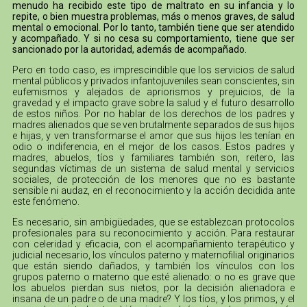
menudo ha recibido este tipo de maltrato en su infancia y lo
repite, o bien muestra problemas, más o menos graves, de salud
mental o emocional. Por lo tanto, también tiene que ser atendido
y acompañado. Y si no cesa su comportamiento, tiene que ser
sancionado por la autoridad, además de acompañado.
Pero en todo caso, es imprescindible que los servicios de salud
mental públicos y privados infantojuveniles sean conscientes, sin
eufemismos y alejados de apriorismos y prejuicios, de la
gravedad y el impacto grave sobre la salud y el futuro desarrollo
de estos niños. Por no hablar de los derechos de los padres y
madres alienados que se ven brutalmente separados de sus hijos
e hijas, y ven transformarse el amor que sus hijos les tenían en
odio o indiferencia, en el mejor de los casos. Estos padres y
madres, abuelos, tíos y familiares también son, reitero, las
segundas víctimas de un sistema de salud mental y servicios
sociales, de protección de los menores que no es bastante
sensible ni audaz, en el reconocimiento y la acción decidida ante
este fenómeno.
Es necesario, sin ambigüedades, que se establezcan protocolos
profesionales para su reconocimiento y acción. Para restaurar
con celeridad y eficacia, con el acompañamiento terapéutico y
judicial necesario, los vínculos paterno y maternofilial originarios
que están siendo dañados, y también los vínculos con los
grupos paterno o materno que esté alienado: o no es grave que
los abuelos pierdan sus nietos, por la decisión alienadora e
insana de un padre o de una madre? Y los tíos, y los primos, y el