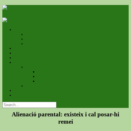
L’associació
Qui som
On estem
Estatuts
Serveis
Com associar-se?
Contacte
Galeria
Fotos
Premio a ApfsCatalunya de la Pizarra de Raimunda
Cursa Mercé 2014
Jornadas sobre el Código Civil de Familia
Videos
Calendari d’Esdeveniments
Blog
Alienació parental: existeix i cal posar-hi
remei