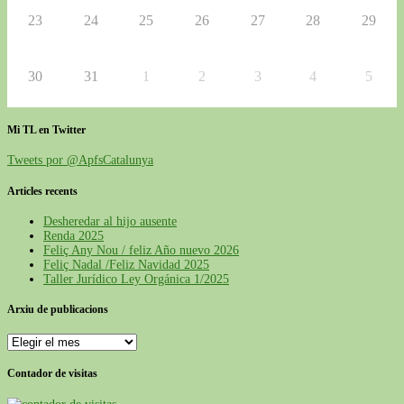
23
24
25
26
27
28
29
30
31
1
2
3
4
5
Mi TL en Twitter
Tweets por @ApfsCatalunya
Articles recents
Desheredar al hijo ausente
Renda 2025
Feliç Any Nou / feliz Año nuevo 2026
Feliç Nadal /Feliz Navidad 2025
Taller Jurídico Ley Orgánica 1/2025
Arxiu de publicacions
Contador de visitas