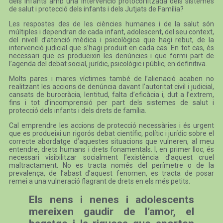
dels infants amb una intervenció protocol·litzada dels sistemes
de salut i protecció dels infants i dels Jutjats de Família?
Les respostes des de les ciències humanes i de la salut són
múltiples i dependran de cada infant, adolescent, del seu context,
del nivell d’atenció mèdica i psicològica que hagi rebut, de la
intervenció judicial que s’hagi produït en cada cas. En tot cas, és
necessari que es produeixin les denúncies i que formi part de
l’agenda del debat social, jurídic, psicològic i públic, en definitiva.
Molts pares i mares víctimes també de l’alienació acaben no
realitzant les accions de denúncia davant l’autoritat civil i judicial,
cansats de burocràcia, lentitud, falta d’eficàcia i, dut a l’extrem,
fins i tot d’incomprensió per part dels sistemes de salut i
protecció dels infants i dels drets de família.
Cal emprendre les accions de protecció necessàries i és urgent
que es produeixi un rigorós debat científic, polític i jurídic sobre el
correcte abordatge d’aquestes situacions que vulneren, al meu
entendre, drets humans i drets fonamentals. I, en primer lloc, és
necessari visibilitzar socialment l’existència d’aquest cruel
maltractament. No es tracta només del perímetre o de la
prevalença, de l’abast d’aquest fenomen, es tracta de posar
remei a una vulneració flagrant de drets en els més petits.
Els nens i nenes i adolescents
mereixen gaudir de l’amor, el