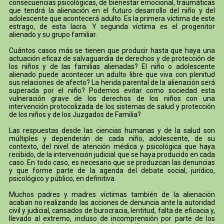
consecuencias psicológicas, de bienestar emocional, traumáticas
que tendrá la alienación en el futuro desarrollo del niño y del
adolescente que acontecerá adulto. Es la primera víctima de este
estrago, de esta lacra. Y segunda víctima es el progenitor
alienado y su grupo familiar.
Cuántos casos más se tienen que producir hasta que haya una
actuación eficaz de salvaguardia de derechos y de protección de
los niños y de las familias alienadas? El niño o adolescente
alienado puede acontecer un adulto libre que viva con plenitud
sus relaciones de afecto? La herida parental de la alienación será
superada por el niño? Podemos evitar como sociedad esta
vulneración grave de los derechos de los niños con una
intervención protocolizada de los sistemas de salud y protección
de los niños y de los Juzgados de Familia?
Las respuestas desde las ciencias humanas y de la salud son
múltiples y dependerán de cada niño, adolescente, de su
contexto, del nivel de atención médica y psicológica que haya
recibido, de la intervención judicial que se haya producido en cada
caso. En todo caso, es necesario que se produzcan las denuncias
y que forme parte de la agenda del debate social, jurídico,
psicológico y público, en definitiva.
Muchos padres y madres víctimas también de la alienación
acaban no realizando las acciones de denuncia ante la autoridad
civil y judicial, cansados de burocracia, lentitud, falta de eficacia y,
llevado al extremo, incluso de incomprensión por parte de los