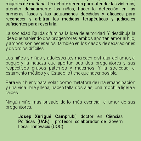
mujeres de mañana. Un debate sereno para atender las víctimas,
atender debidamente los niños, hacer la detección en las
primeras fases y las actuaciones decididas y eficaces para
reconocer y arbitrar las medidas terapéuticas y judiciales
suficientes para revertirla.
La sociedad líquida difumina la idea de autoridad. Y desdibuja la
idea que habiendo dos progenitores ambos aportan amor al hijo,
y ambos son necesarios, también en los casos de separaciones
y divorcios difíciles.
Los niños y niñas y adolescentes merecen disfrutar del amor, el
bagaje y la riqueza que aportan sus dos progenitores y sus
respectivos grupos paternos y maternos. Y la sociedad, el
estamento médico y el Estado lo tiene que hacer posible.
Para vivir bien y para volar, como metáfora de una emancipación
y una vida libre y llena, hacen falta dos alas, una mochila ligera y
raíces.
Ningún niño más privado de lo más esencial: el amor de sus
progenitores.
Josep Xurigué Camprubí
, doctor en Cièncias
Políticas (UAB) i profesor colaborador de Govern
Local i Innovació (UOC)