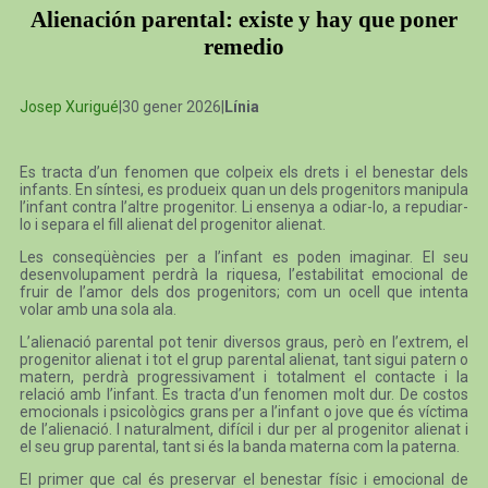
Alienación parental: existe y hay que poner
remedio
Josep Xurigué
|30 gener 2026|
Línia
Es tracta d’un fenomen que colpeix els drets i el benestar dels
infants. En síntesi, es produeix quan un dels progenitors manipula
l’infant contra l’altre progenitor. Li ensenya a odiar-lo, a repudiar-
lo i separa el fill alienat del progenitor alienat.
Les conseqüències per a l’infant es poden imaginar. El seu
desenvolupament perdrà la riquesa, l’estabilitat emocional de
fruir de l’amor dels dos progenitors; com un ocell que intenta
volar amb una sola ala.
L’alienació parental pot tenir diversos graus, però en l’extrem, el
progenitor alienat i tot el grup parental alienat, tant sigui patern o
matern, perdrà progressivament i totalment el contacte i la
relació amb l’infant. Es tracta d’un fenomen molt dur. De costos
emocionals i psicològics grans per a l’infant o jove que és víctima
de l’alienació. I naturalment, difícil i dur per al progenitor alienat i
el seu grup parental, tant si és la banda materna com la paterna.
El primer que cal és preservar el benestar físic i emocional de