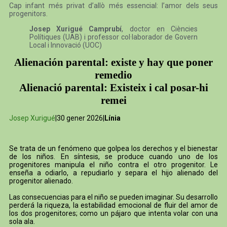
Cap infant més privat d’allò més essencial: l’amor dels seus
progenitors.
Josep Xurigué Camprubí
, doctor en Ciències
Polítiques (UAB) i professor col·laborador de Govern
Local i Innovació (UOC)
Alienación parental: existe y hay que poner
remedio
Alienació parental: Existeix i cal posar-hi
remei
Josep Xurigué
|30 gener 2026|
Línia
Se trata de un fenómeno que golpea los derechos y el bienestar
de los niños. En síntesis, se produce cuando uno de los
progenitores manipula el niño contra el otro progenitor. Le
enseña a odiarlo, a repudiarlo y separa el hijo alienado del
progenitor alienado.
Las consecuencias para el niño se pueden imaginar. Su desarrollo
perderá la riqueza, la estabilidad emocional de fluir del amor de
los dos progenitores; como un pájaro que intenta volar con una
sola ala.