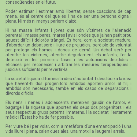
conseqüències en el futur.
Poder estimar i estimar amb llibertat, sense coaccions de cap
mena, és al centre del que és i ha de ser una persona digna i
plena. Ni més ni menys parlem d’això.
Hi ha massa infants i joves que són víctimes de l’alienació
parental. I massa pares, mares i avis i oncles que ja han patit prou
aquest difícil i dolorós tràngol. És hora, com a societat madura,
d’abordar un debat serè i lliure de prejudicis, però ple de voluntat
per protegir els homes i dones de demà. Un debat serè per
atendre les víctimes, atendre degudament els infants, fer la
detecció en les primeres fases i les actuacions decidides i
eficaces per reconèixer i arbitrar les mesures terapèutiques i
judicials suficients per revertir-la.
La societat líquida difumina la idea d’autoritat. I desdibuixa la idea
que havent-hi dos progenitors ambdós aporten amor al fill, i
ambdós són necessaris, també en els casos de separacions i
divorcis difícils.
Els nens i nenes i adolescents mereixen gaudir de l’amor, el
bagatge i la riquesa que aporten els seus dos progenitors i els
seus respectius grups paterns i materns. I la societat, l’estament
mèdic i l’Estat ho ha de fer possible.
Per viure bé i per volar, com a metàfora d’una emancipació i una
vida lliure i plena, calen dues ales, una motxilla lleugera i arrels.