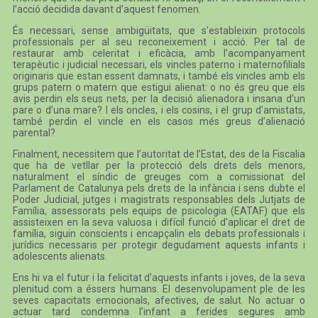
l’acció decidida davant d’aquest fenomen.
És necessari, sense ambigüitats, que s’estableixin protocols
professionals per al seu reconeixement i acció. Per tal de
restaurar amb celeritat i eficàcia, amb l’acompanyament
terapèutic i judicial necessari, els vincles paterno i maternofilials
originaris que estan essent damnats, i també els vincles amb els
grups patern o matern que estigui alienat: o no és greu que els
avis perdin els seus nets, per la decisió alienadora i insana d’un
pare o d’una mare? I els oncles, i els cosins, i el grup d’amistats,
també perdin el vincle en els casos més greus d’alienació
parental?
Finalment, necessitem que l’autoritat de l’Estat, des de la Fiscalia
que ha de vetllar per la protecció dels drets dels menors,
naturalment el síndic de greuges com a comissionat del
Parlament de Catalunya pels drets de la infància i sens dubte el
Poder Judicial, jutges i magistrats responsables dels Jutjats de
Família, assessorats pels equips de psicologia (EATAF) que els
assisteixen en la seva valuosa i difícil funció d’aplicar el dret de
família, siguin conscients i encapçalin els debats professionals i
jurídics necessaris per protegir degudament aquests infants i
adolescents alienats.
Ens hi va el futur i la felicitat d’aquests infants i joves, de la seva
plenitud com a éssers humans. El desenvolupament ple de les
seves capacitats emocionals, afectives, de salut. No actuar o
actuar tard condemna l’infant a ferides segures amb