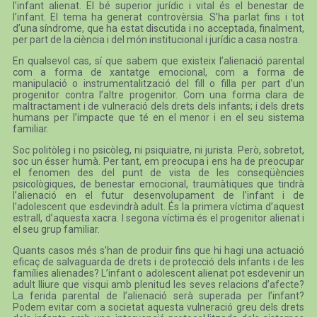
l’infant alienat. El bé superior jurídic i vital és el benestar de
l’infant. El tema ha generat controvèrsia. S’ha parlat fins i tot
d’una síndrome, que ha estat discutida i no acceptada, finalment,
per part de la ciència i del món institucional i jurídic a casa nostra.
En qualsevol cas, sí que sabem que existeix l’alienació parental
com a forma de xantatge emocional, com a forma de
manipulació o instrumentalització del fill o filla per part d’un
progenitor contra l’altre progenitor. Com una forma clara de
maltractament i de vulneració dels drets dels infants; i dels drets
humans per l’impacte que té en el menor i en el seu sistema
familiar.
Soc politòleg i no psicòleg, ni psiquiatre, ni jurista. Però, sobretot,
soc un ésser humà. Per tant, em preocupa i ens ha de preocupar
el fenomen des del punt de vista de les conseqüències
psicològiques, de benestar emocional, traumàtiques que tindrà
l’alienació en el futur desenvolupament de l’infant i de
l’adolescent que esdevindrà adult. És la primera víctima d’aquest
estrall, d’aquesta xacra. I segona víctima és el progenitor alienat i
el seu grup familiar.
Quants casos més s’han de produir fins que hi hagi una actuació
eficaç de salvaguarda de drets i de protecció dels infants i de les
famílies alienades? L’infant o adolescent alienat pot esdevenir un
adult lliure que visqui amb plenitud les seves relacions d’afecte?
La ferida parental de l’alienació serà superada per l’infant?
Podem evitar com a societat aquesta vulneració greu dels drets