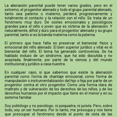
La alienación parental puede tener varios grados, pero en el
extremo, el progenitor alienado y todo el grupo parental alienado,
tanto sea paterno o materno, perderá progresivamente y
totalmente el contacto y la relación con el niño. Se trata de un
fenómeno muy duro. De costes emocionales y psicológicos
grandes para el niño o joven que es víctima de la alienación. Y
naturalmente, difícil y duro para el progenitor alienado y su grupo
parental, tanto si es la banda materna como la paterna.
El primero que hace falta es preservar el bienestar físico y
emocional del niño alienado. El bien superior jurídico y vital es el
bienestar del niño. El tema ha generado controversia. Se ha
hablado incluso de un síndrome, que ha sido discutida y no
aceptada, finalmente, por parte de la ciencia y del mundo
institucional y jurídico a casa nuestra.
En cualquier caso, sí que sabemos que existe la alienación
parental como forma de chantaje emocional, como forma de
manipulación o instrumentalización del hijo o hija por parte de un
progenitor contra el otro progenitor. Como una forma clara de
maltrato y de vulneración de los derechos de los niños; y de los
derechos humanos por el impacto que tiene en el menor y en su
sistema familiar.
Soy politólogo y no psicólogo, ni psiquiatra, ni jurista. Pero, sobre
todo, soy un ser humano. Por lo tanto, me preocupa y nos tiene
que preocupar el fenómeno desde el punto de vista de las