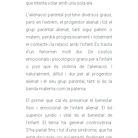
que intenta volar amb una sola ala.
L’alienació parental pot tenir diversos graus,
però en l’extrem, el progenitor alienat i tot el
grup parental alienat, tant sigui patern o
matern, perdrà progressivament i totalment
el contacte i la relació amb l’infant. Es tracta
d’un fenomen molt dur. De costos
emocionals i psicològics grans per a l’infant
o jove que és víctima de l’alienació. I
naturalment, difícil i dur per al progenitor
alienat i el seu grup parental, tant si és la
banda materna com la paterna.
El primer que cal és preservar el benestar
físic i emocional de l’infant alienat. El bé
superior jurídic i vital és el benestar de
l’infant. El tema ha generat controvèrsia.
S’ha parlat fins i tot d’una síndrome, que ha
estat discutida i no acceptada, finalment, per