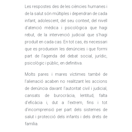
Les respostes des de les ciències humanes i
de la salut són múltiples i dependran de cada
infant, adolescent, del seu context, del nivell
d’atenció mèdica i psicològica que hagi
rebut, de la intervenció judicial que s’hagi
produït en cada cas. En tot cas, és necessari
que es produeixin les denúncies i que formi
part de l’agenda del debat social, jurídic,
psicològic i públic, en definitiva.
Molts pares i mares víctimes també de
l’alienació acaben no realitzant les accions
de denúncia davant l’autoritat civil i judicial,
cansats de burocràcia, lentitud, falta
d’eficàcia i, dut a l’extrem, fins i tot
d’incomprensió per part dels sistemes de
salut i protecció dels infants i dels drets de
família.