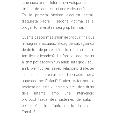
l’alienació en el futur desenvolupament de
l’infant i de l’adolescent que esdevindrà adult.
És la primera víctima d’aquest estrall,
d’aquesta xacra. I segona víctima és el
progenitor alienat i el seu grup familiar.
Quants casos més s’han de produir fins que
hi hagi una actuació eficaç de salvaguarda
de drets i de protecció dels infants i de les
famílies alienades? L’infant o adolescent
alienat pot esdevenir un adult lliure que visqui
amb plenitud les seves relacions d’afecte?
La ferida parental de l’alienació serà
superada per l’infant? Podem evitar com a
societat aquesta vulneració greu dels drets
dels infants amb una intervenció
protocol·litzada dels sistemes de salut i
protecció dels infants i dels Jutjats de
Família?