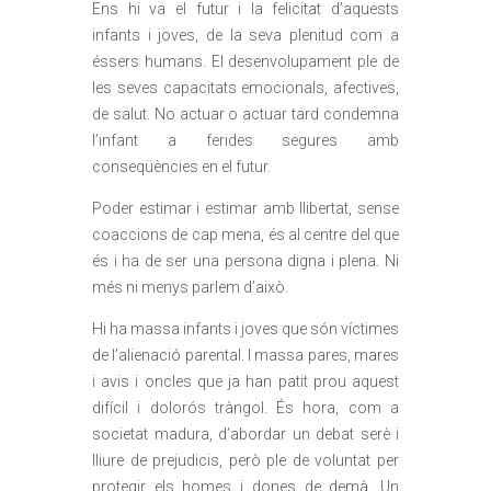
Ens hi va el futur i la felicitat d’aquests
infants i joves, de la seva plenitud com a
éssers humans. El desenvolupament ple de
les seves capacitats emocionals, afectives,
de salut. No actuar o actuar tard condemna
l’infant a ferides segures amb
conseqüències en el futur.
Poder estimar i estimar amb llibertat, sense
coaccions de cap mena, és al centre del que
és i ha de ser una persona digna i plena. Ni
més ni menys parlem d’això.
Hi ha massa infants i joves que són víctimes
de l’alienació parental. I massa pares, mares
i avis i oncles que ja han patit prou aquest
difícil i dolorós tràngol. És hora, com a
societat madura, d’abordar un debat serè i
lliure de prejudicis, però ple de voluntat per
protegir els homes i dones de demà. Un