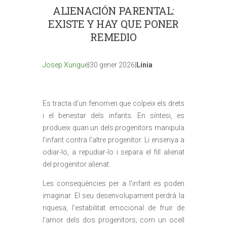
ALIENACIÓN PARENTAL:
EXISTE Y HAY QUE PONER
REMEDIO
Josep Xurigué
|30 gener 2026|
Línia
Es tracta d’un fenomen que colpeix els drets
i el benestar dels infants. En síntesi, es
produeix quan un dels progenitors manipula
l’infant contra l’altre progenitor. Li ensenya a
odiar-lo, a repudiar-lo i separa el fill alienat
del progenitor alienat.
Les conseqüències per a l’infant es poden
imaginar. El seu desenvolupament perdrà la
riquesa, l’estabilitat emocional de fruir de
l’amor dels dos progenitors; com un ocell