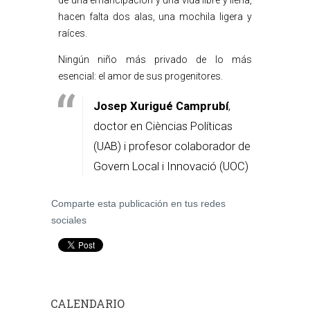
de una emancipación y una vida libre y llena,
hacen falta dos alas, una mochila ligera y
raíces.
Ningún niño más privado de lo más
esencial: el amor de sus progenitores.
Josep Xurigué Camprubí
,
doctor en Cièncias Políticas
(UAB) i profesor colaborador de
Govern Local i Innovació (UOC)
Comparte esta publicación en tus redes
sociales
CALENDARIO