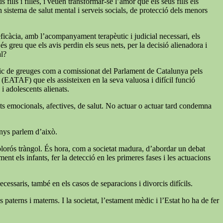
ills i filles, i veuen transformar-se l’amor que els seus fills els
un sistema de salut mental i serveis socials, de protecció dels menors
 eficàcia, amb l’acompanyament terapèutic i judicial necessari, els
s greu que els avis perdin els seus nets, per la decisió alienadora i
al?
índic de greuges com a comissionat del Parlament de Catalunya pels
a (EATAF) que els assisteixen en la seva valuosa i difícil funció
 i adolescents alienats.
tats emocionals, afectives, de salut. No actuar o actuar tard condemna
enys parlem d’això.
 dolorós tràngol. És hora, com a societat madura, d’abordar un debat
nt els infants, fer la detecció en les primeres fases i les actuacions
cessaris, també en els casos de separacions i divorcis difícils.
paterns i materns. I la societat, l’estament mèdic i l’Estat ho ha de fer