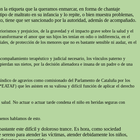
on la etiqueta que la queramos enmarcar, en forma de chantaje
ipo de maltrato en su infancia y lo repite, o bien muestra problemas,
to, tiene que ser sancionado por la autoridad, además de acompañado.
iorismos y prejuicios, de la gravedad y el impacto grave sobre la salud y el
ransformarse el amor que sus hijos les tenían en odio o indiferencia, en el
iales, de protección de los menores que no es bastante sensible ni audaz, en el
acompañamiento terapéutico y judicial necesario, los vínculos paterno y
pierdan sus nietos, por la decisión alienadora e insana de un padre o de una
l síndico de agravios como comisionado del Parlamento de Cataluña por los
*EATAF) que les asisten en su valiosa y difícil función de aplicar el derecho
e salud. No actuar o actuar tarde condena el niño en heridas seguras con
 menos hablamos de esto.
astante este difícil y doloroso trance. Es hora, como sociedad
sereno para atender las víctimas, atender debidamente los niños,