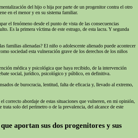
talización del hijo o hija por parte de un progenitor contra el otro
ne en el menor y en su sistema familiar.
cupar el fenómeno desde el punto de vista de las consecuencias
lto. Es la primera víctima de este estrago, de esta lacra. Y segunda
las familias alienadas? El niño o adolescente alienado puede acontecer
 como sociedad esta vulneración grave de los derechos de los niños
tención médica y psicológica que haya recibido, de la intervención
te social, jurídico, psicológico y público, en definitiva.
ados de burocracia, lentitud, falta de eficacia y, llevado al extremo,
 el correcto abordaje de estas situaciones que vulneren, en mi opinión,
 trata solo del perímetro o de la prevalencia, del alcance de este
 que aportan sus dos progenitores y sus