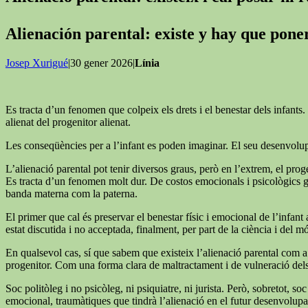
Alienación parental: existe y hay que pon
Josep Xurigué
|30 gener 2026|
Línia
Es tracta d’un fenomen que colpeix els drets i el benestar dels infants. 
alienat del progenitor alienat.
Les conseqüències per a l’infant es poden imaginar. El seu desenvolupa
L’alienació parental pot tenir diversos graus, però en l’extrem, el proge
Es tracta d’un fenomen molt dur. De costos emocionals i psicològics grans
banda materna com la paterna.
El primer que cal és preservar el benestar físic i emocional de l’infant a
estat discutida i no acceptada, finalment, per part de la ciència i del mó
En qualsevol cas, sí que sabem que existeix l’alienació parental com a 
progenitor. Com una forma clara de maltractament i de vulneració dels d
Soc politòleg i no psicòleg, ni psiquiatre, ni jurista. Però, sobretot,
emocional, traumàtiques que tindrà l’alienació en el futur desenvolupam