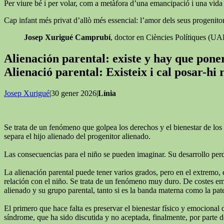
Per viure bé i per volar, com a metàfora d’una emancipació i una vida ll
Cap infant més privat d’allò més essencial: l’amor dels seus progenitor
Josep Xurigué Camprubí
, doctor en Ciències Polítiques (U
Alienación parental: existe y hay que pon
Alienació parental: Existeix i cal posar-hi
Josep Xurigué
|30 gener 2026|
Línia
Se trata de un fenómeno que golpea los derechos y el bienestar de los 
separa el hijo alienado del progenitor alienado.
Las consecuencias para el niño se pueden imaginar. Su desarrollo perde
La alienación parental puede tener varios grados, pero en el extremo, 
relación con el niño. Se trata de un fenómeno muy duro. De costes emoc
alienado y su grupo parental, tanto si es la banda materna como la pat
El primero que hace falta es preservar el bienestar físico y emocional 
síndrome, que ha sido discutida y no aceptada, finalmente, por parte de