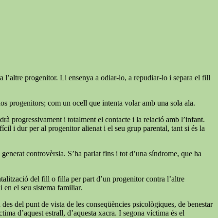
’altre progenitor. Li ensenya a odiar-lo, a repudiar-lo i separa el fill
dos progenitors; com un ocell que intenta volar amb una sola ala.
rdrà progressivament i totalment el contacte i la relació amb l’infant.
l i dur per al progenitor alienat i el seu grup parental, tant si és la
ha generat controvèrsia. S’ha parlat fins i tot d’una síndrome, que ha
zació del fill o filla per part d’un progenitor contra l’altre
 en el seu sistema familiar.
n des del punt de vista de les conseqüències psicològiques, de benestar
tima d’aquest estrall, d’aquesta xacra. I segona víctima és el