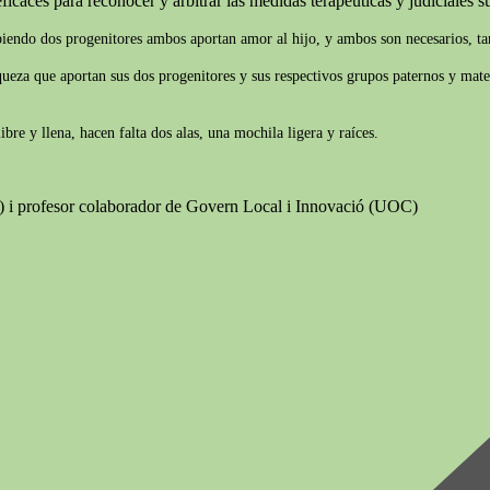
ficaces para reconocer y arbitrar las medidas terapéuticas y judiciales suf
biendo dos progenitores ambos aportan amor al hijo, y ambos son necesarios, tam
iqueza que aportan sus dos progenitores y sus respectivos grupos paternos y mate
re y llena, hacen falta dos alas, una mochila ligera y raíces.
B) i profesor colaborador de Govern Local i Innovació (UOC)