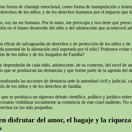
omo forma de chantaje emocional, como forma de manipulación o instrumen
derechos de los niños; y de los derechos humanos por el impacto que tie
todo, soy un ser humano. Por lo tanto, me preocupa y nos tiene que preo
ión en el futuro desarrollo del niño y del adolescente que acontecerá adu
 eficaz de salvaguardia de derechos y de protección de los niños y de 
rida parental de la alienación será superada por el niño? Podemos evitar
ión de los niños y de los Juzgados de Familia?
 y dependerán de cada niño, adolescente, de su contexto, del nivel de a
o que se produzcan las denuncias y que forme parte de la agenda del deba
izando las acciones de denuncia ante la autoridad civil y judicial, cans
ón de los niños y de los derechos de familia.
ue se produzca un riguroso debate científico, político y jurídico sobre
ario visibilizar socialmente la existencia de este cruel maltrato. No se
erechos en los más pequeños.
n disfrutar del amor, el bagaje y la riqueza
s