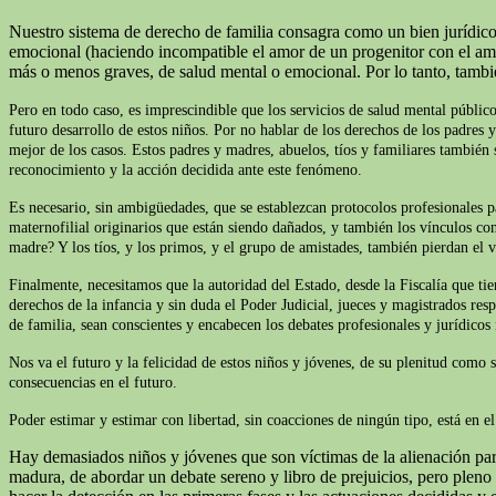
Nuestro sistema de derecho de familia consagra como un bien jurídico 
emocional (haciendo incompatible el amor de un progenitor con el amor 
más o menos graves, de salud mental o emocional. Por lo tanto, tamb
Pero en todo caso, es imprescindible que los servicios de salud mental público
futuro desarrollo de estos niños. Por no hablar de los derechos de los padres 
mejor de los casos. Estos padres y madres, abuelos, tíos y familiares también s
reconocimiento y la acción decidida ante este fenómeno.
Es necesario, sin ambigüedades, que se establezcan protocolos profesionales p
maternofilial originarios que están siendo dañados, y también los vínculos con
madre? Y los tíos, y los primos, y el grupo de amistades, también pierdan el v
Finalmente, necesitamos que la autoridad del Estado, desde la Fiscalía que t
derechos de la infancia y sin duda el Poder Judicial, jueces y magistrados res
de familia, sean conscientes y encabecen los debates profesionales y jurídicos
Nos va el futuro y la felicidad de estos niños y jóvenes, de su plenitud como 
consecuencias en el futuro.
Poder estimar y estimar con libertad, sin coacciones de ningún tipo, está en 
Hay demasiados niños y jóvenes que son víctimas de la alienación pare
madura, de abordar un debate sereno y libro de prejuicios, pero plen