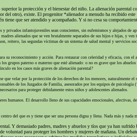
superior la protección y el bienestar del niño. La alienación parental c
del otro), existe. El progenitor *alienador a menudo ha recibido este t
ién tiene que ser atendido y acompañado. Y si no cesa su comportamien
s y privados infantojuveniles sean conscientes, sin eufemismos y alejados de apr
y madres alienados que se ven brutalmente separados de sus hijos e hijas, y ven t
on, reitero, las segundas víctimas de un sistema de salud mental y servicios soc
ara su reconocimiento y acción. Para restaurar con celeridad y eficacia, con el 
 los grupos paterno o materno que esté alienado: o no es grave que los abuelos 
ínculo en los casos más graves de alienación parental?
iene que velar por la protección de los derechos de los menores, naturalmente e
ponsables de los Juzgados de Familia, asesorados por los equipos de psicología (
 necesarios para proteger debidamente estos niños y adolescentes alienados.
seres humanos. El desarrollo lleno de sus capacidades emocionales, afectivas, d
el centro del que es y tiene que ser una persona digna y llena. Nada más y nada
ntal. Y demasiado padres, madres y abuelos y tíos que ya han sufrido b
o de voluntad para proteger los hombres y mujeres de mañana. Un debate 