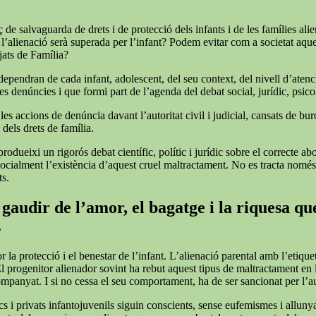
de salvaguarda de drets i de protecció dels infants i de les famílies alie
 l’alienació serà superada per l’infant? Podem evitar com a societat aqu
tjats de Família?
 dependran de cada infant, adolescent, del seu context, del nivell d’atenc
s denúncies i que formi part de l’agenda del debat social, jurídic, psicol
 accions de denúncia davant l’autoritat civil i judicial, cansats de burocrà
 dels drets de família.
rodueixi un rigorós debat científic, polític i jurídic sobre el correcte a
r socialment l’existència d’aquest cruel maltractament. No es tracta nomé
ts.
gaudir de l’amor, el bagatge i la riquesa que
s
or la protecció i el benestar de l’infant. L’alienació parental amb l’et
El progenitor alienador sovint ha rebut aquest tipus de maltractament en
companyat. I si no cessa el seu comportament, ha de ser sancionat per l’
cs i privats infantojuvenils siguin conscients, sense eufemismes i allunyat