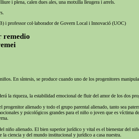
iure i plena, calen dues ales, una motxilla lleugera i arrels.
s.
AB) i professor col·laborador de Govern Local i Innovació (UOC)
er remedio
 remei
niños. En síntesis, se produce cuando uno de los progenitores manipula e
rá la riqueza, la estabilidad emocional de fluir del amor de los dos pro
el progenitor alienado y todo el grupo parental alienado, tanto sea pate
ionales y psicológicos grandes para el niño o joven que es víctima de l
erna.
del niño alienado. El bien superior jurídico y vital es el bienestar del 
 la ciencia y del mundo institucional y jurídico a casa nuestra.