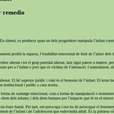
er remedio
En síntesi, es produeix quan un dels progenitors manipula l’infant contra l
ment perdrà la riquesa, l’estabilitat emocional de fruir de l’amor dels 
nitor alienat i tot el grup parental alienat, tant sigui patern o matern, pe
 per a l’infant o jove que és víctima de l’alienació. I naturalment, difíci
lienat. El bé superior jurídic i vital és el benestar de l’infant. El tema 
n institucional i jurídic a casa nostra.
forma de xantatge emocional, com a forma de manipulació o instrumentalit
rets dels infants; i dels drets humans per l’impacte que té en el menor i
 soc un ésser humà. Per tant, em preocupa i ens ha de preocupar el fenome
ent de l’infant i de l’adolescent que esdevindrà adult. És la primera víc