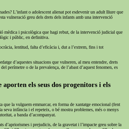
nades? L’infant o adolescent alienat pot esdevenir un adult lliure que
esta vulneració greu dels drets dels infants amb una intervenció
ió mèdica i psicològica que hagi rebut, de la intervenció judicial que
ògic i públic, en definitiva.
cia, lentitud, falta d’eficàcia i, dut a l’extrem, fins i tot
bordatge d’aquestes situacions que vulneren, al meu entendre, drets
s del perímetre o de la prevalença, de l’abast d’aquest fenomen, es
 aporten els seus dos progenitors i els
iqueta que la vulguem emmarcar, en forma de xantatge emocional (fent
 la seva infància i el repeteix, o bé mostra problemes, més o menys
autoritat, a banda d’acompanyat.
s d’apriorismes i prejudicis, de la gravetat i l’impacte greu sobre la