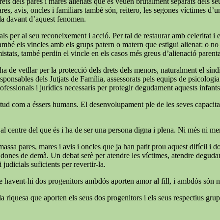
ets dels pares i mares alienats que es veuen brutalment separats dels seus f
ares, avis, oncles i familiars també són, reitero, les segones víctimes d’
ida davant d’aquest fenomen.
ls per al seu reconeixement i acció. Per tal de restaurar amb celeritat i
també els vincles amb els grups patern o matern que estigui alienat: o no é
mistats, també perdin el vincle en els casos més greus d’alienació parent
e ha de vetllar per la protecció dels drets dels menors, naturalment el s
 responsables dels Jutjats de Família, assessorats pels equips de psicologi
rofessionals i jurídics necessaris per protegir degudament aquests infants
 plenitud com a éssers humans. El desenvolupament ple de les seves capaci
 al centre del que és i ha de ser una persona digna i plena. Ni més ni m
massa pares, mares i avis i oncles que ja han patit prou aquest difícil i
 i dones de demà. Un debat serè per atendre les víctimes, atendre degudame
judicials suficients per revertir-la.
ue havent-hi dos progenitors ambdós aporten amor al fill, i ambdós són ne
a riquesa que aporten els seus dos progenitors i els seus respectius grups 