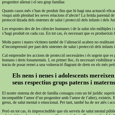
progenitor alienat i el seu grup familiar.
Quants casos més s’han de produir fins que hi hagi una actuació eficaç 
visqui amb plenitud les seves relacions d’afecte? La ferida parental de
protocol·litzada dels sistemes de salut i protecció dels infants i dels Ju
Les respostes des de les ciències humanes i de la salut són múltiples i
s’hagi produït en cada cas. En tot cas, és necessari que es produeixin le
Molts pares i mares víctimes també de l’alienació acaben no realitzant les
d’incomprensió per part dels sistemes de salut i protecció dels infants i
Cal emprendre les accions de protecció necessàries i és urgent que es p
humans i drets fonamentals. I, en primer lloc, és necessari visibilitza
tracta de posar remei a una vulneració flagrant de drets en els més peti
Els nens i nenes i adolescents mereixen 
seus respectius grups paterns i matern
El nostre sistema de dret de família consagra com un bé jurídic superi
incompatible l’amor d’un progenitor amb l’amor de l’altre), existeix. 
greus, de salut mental o emocional. Per tant, també ha de ser atès i a
Però en tot cas, és imprescindible que els serveis de salut mental públi