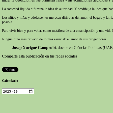
hacer la detección en las primeras fases y las actuaciones decididas y e
La sociedad líquida difumina la idea de autoridad. Y desdibuja la idea que ha
Los niños y niñas y adolescentes merecen disfrutar del amor, el bagaje y la r
posible.
Para vivir bien y para volar, como metáfora de una emancipación y una vida lib
Ningún niño más privado de lo más esencial: el amor de sus progenitores.
Josep Xurigué Camprubí
, doctor en Cièncias Políticas (UA
Comparte esta publicación en tus redes sociales
Calendario