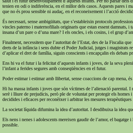
salut i el futur desenvolupament d’aquests infants. Per no parlar dels dr
tenien en odi o indiferència, en el millor dels casos. Aquests pares i m
que no és prou sensible ni audaç, en el reconeixement i l’acció decid
És necessari, sense ambigüitats, que s’estableixin protocols professiona
vincles paterno i maternofilials originaris que estan essent damnats, i 
insana d’un pare o d’una mare? I els oncles, i els cosins, i el grup d’a
Finalment, necessitem que l’autoritat de l’Estat, des de la Fiscalia qu
drets de la infància i sens dubte el Poder Judicial, jutges i magistrats
d’aplicar el dret de família, siguin conscients i encapçalin els debats p
Ens hi va el futur i la felicitat d’aquests infants i joves, de la seva
l’infant a ferides segures amb conseqüències en el futur.
Poder estimar i estimar amb llibertat, sense coaccions de cap mena, és
Hi ha massa infants i joves que són víctimes de l’alienació parental. I 
serè i lliure de prejudicis, però ple de voluntat per protegir els homes
decidides i eficaces per reconèixer i arbitrar les mesures terapèutiques i 
La societat líquida difumina la idea d’autoritat. I desdibuixa la idea q
Els nens i nenes i adolescents mereixen gaudir de l’amor, el bagatge i l
possible.