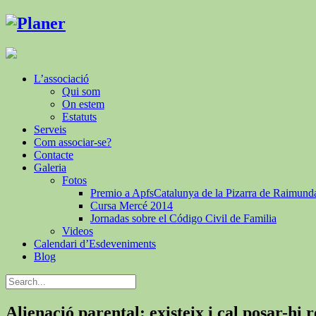
L’associació
Qui som
On estem
Estatuts
Serveis
Com associar-se?
Contacte
Galeria
Fotos
Premio a ApfsCatalunya de la Pizarra de Raimund
Cursa Mercé 2014
Jornadas sobre el Código Civil de Familia
Videos
Calendari d’Esdeveniments
Blog
Alienació parental: existeix i cal posar-hi 