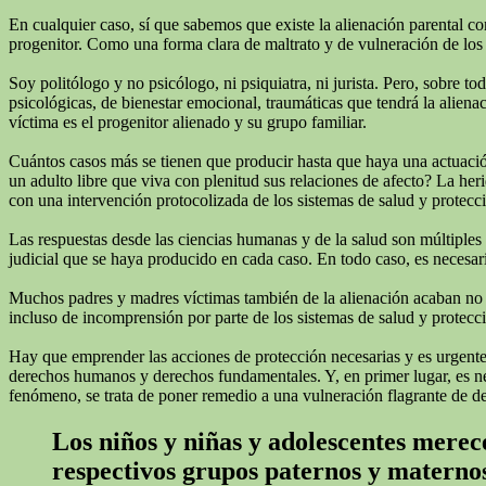
En cualquier caso, sí que sabemos que existe la alienación parental c
progenitor. Como una forma clara de maltrato y de vulneración de los 
Soy politólogo y no psicólogo, ni psiquiatra, ni jurista. Pero, sobre 
psicológicas, de bienestar emocional, traumáticas que tendrá la alienac
víctima es el progenitor alienado y su grupo familiar.
Cuántos casos más se tienen que producir hasta que haya una actuación
un adulto libre que viva con plenitud sus relaciones de afecto? La he
con una intervención protocolizada de los sistemas de salud y protecc
Las respuestas desde las ciencias humanas y de la salud son múltiples
judicial que se haya producido en cada caso. En todo caso, es necesari
Muchos padres y madres víctimas también de la alienación acaban no real
incluso de incomprensión por parte de los sistemas de salud y protecci
Hay que emprender las acciones de protección necesarias y es urgente q
derechos humanos y derechos fundamentales. Y, en primer lugar, es neces
fenómeno, se trata de poner remedio a una vulneración flagrante de d
Los niños y niñas y adolescentes merece
respectivos grupos paternos y materno