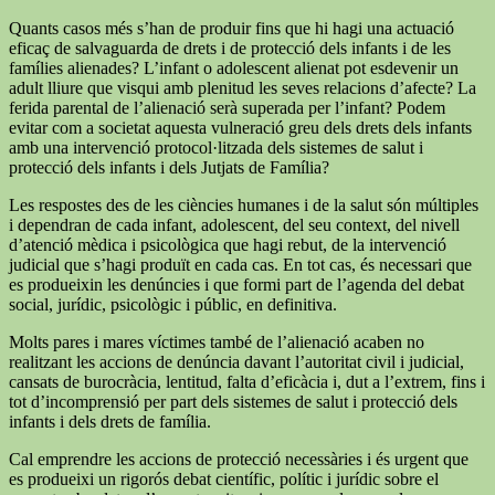
Quants casos més s’han de produir fins que hi hagi una actuació
eficaç de salvaguarda de drets i de protecció dels infants i de les
famílies alienades? L’infant o adolescent alienat pot esdevenir un
adult lliure que visqui amb plenitud les seves relacions d’afecte? La
ferida parental de l’alienació serà superada per l’infant? Podem
evitar com a societat aquesta vulneració greu dels drets dels infants
amb una intervenció protocol·litzada dels sistemes de salut i
protecció dels infants i dels Jutjats de Família?
Les respostes des de les ciències humanes i de la salut són múltiples
i dependran de cada infant, adolescent, del seu context, del nivell
d’atenció mèdica i psicològica que hagi rebut, de la intervenció
judicial que s’hagi produït en cada cas. En tot cas, és necessari que
es produeixin les denúncies i que formi part de l’agenda del debat
social, jurídic, psicològic i públic, en definitiva.
Molts pares i mares víctimes també de l’alienació acaben no
realitzant les accions de denúncia davant l’autoritat civil i judicial,
cansats de burocràcia, lentitud, falta d’eficàcia i, dut a l’extrem, fins i
tot d’incomprensió per part dels sistemes de salut i protecció dels
infants i dels drets de família.
Cal emprendre les accions de protecció necessàries i és urgent que
es produeixi un rigorós debat científic, polític i jurídic sobre el