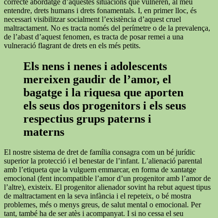
correcte abordatge d’aquestes situacions que vulneren, al meu
entendre, drets humans i drets fonamentals. I, en primer lloc, és
necessari visibilitzar socialment l’existència d’aquest cruel
maltractament. No es tracta només del perímetre o de la prevalença,
de l’abast d’aquest fenomen, es tracta de posar remei a una
vulneració flagrant de drets en els més petits.
Els nens i nenes i adolescents
mereixen gaudir de l’amor, el
bagatge i la riquesa que aporten
els seus dos progenitors i els seus
respectius grups paterns i
materns
El nostre sistema de dret de família consagra com un bé jurídic
superior la protecció i el benestar de l’infant. L’alienació parental
amb l’etiqueta que la vulguem emmarcar, en forma de xantatge
emocional (fent incompatible l’amor d’un progenitor amb l’amor de
l’altre), existeix. El progenitor alienador sovint ha rebut aquest tipus
de maltractament en la seva infància i el repeteix, o bé mostra
problemes, més o menys greus, de salut mental o emocional. Per
tant, també ha de ser atès i acompanyat. I si no cessa el seu