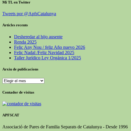
Mi TL en Twitter
Tweets por @ApfsCatalunya
Articles recents
Desheredar al hijo ausente
Renda 2025
Feliç Any Nou / feliz Año nuevo 2026
Feliç Nadal /Feliz Navidad 2025
Taller Jurídico Ley Orgánica 1/2025
Arxiu de publicacions
Arxiu
de
publicacions
Contador de visitas
APFSCAT
Associació de Pares de Familia Separats de Catalunya - Desde 1996