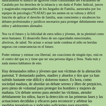
naturalmente el síndico de agravios como comisionado del Parlamento de
Cataluña por los derechos de la infancia y sin duda el Poder Judicial, jueces
y magistrados responsables de los Juzgados de Familia, asesorados por los
equipos de psicología (*EATAF) que les asisten en su valiosa y difícil
función de aplicar el derecho de familia, sean conscientes y encabecen los
debates profesionales y jurídicos necesarios para proteger debidamente estos
niños y adolescentes alienados.
Nos va el futuro y la felicidad de estos niños y jóvenes, de su plenitud como
seres humanos. El desarrollo lleno de sus capacidades emocionales,
afectivas, de salud. No actuar o actuar tarde condena el niño en heridas
seguras con consecuencias en el futuro.
Poder estimar y estimar con libertad, sin coacciones de ningún tipo, está en
el centro del que es y tiene que ser una persona digna y llena. Nada más y
nada menos hablamos de esto.
Hay demasiados niños y jóvenes que son víctimas de la alienación
parental. Y demasiado padres, madres y abuelos y tíos que ya han
sufrido bastante este difícil y doloroso trance. Es hora, como
sociedad madura, de abordar un debate sereno y libro de prejuicios,
pero pleno de voluntad para proteger los hombres y mujeres de
mañana. Un debate sereno para atender las víctimas, atender
debidamente los niños, hacer la detección en las primeras fases y las
actuaciones decididas y eficaces para reconocer y arbitrar las
medidas terapéuticas y judiciales suficientes para revertirla.