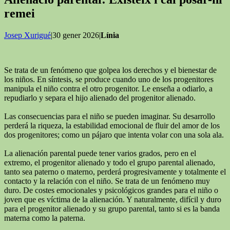
remei
Josep Xurigué
|30 gener 2026|
Línia
Se trata de un fenómeno que golpea los derechos y el bienestar de
los niños. En síntesis, se produce cuando uno de los progenitores
manipula el niño contra el otro progenitor. Le enseña a odiarlo, a
repudiarlo y separa el hijo alienado del progenitor alienado.
Las consecuencias para el niño se pueden imaginar. Su desarrollo
perderá la riqueza, la estabilidad emocional de fluir del amor de los
dos progenitores; como un pájaro que intenta volar con una sola ala.
La alienación parental puede tener varios grados, pero en el
extremo, el progenitor alienado y todo el grupo parental alienado,
tanto sea paterno o materno, perderá progresivamente y totalmente el
contacto y la relación con el niño. Se trata de un fenómeno muy
duro. De costes emocionales y psicológicos grandes para el niño o
joven que es víctima de la alienación. Y naturalmente, difícil y duro
para el progenitor alienado y su grupo parental, tanto si es la banda
materna como la paterna.