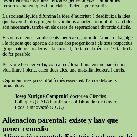
les actuacions decidides i eficaces per reconèixer i arbitrar les
mesures terapèutiques i judicials suficients per revertir-la.
La societat líquida difumina la idea d’autoritat. I desdibuixa la idea
que havent-hi dos progenitors ambdós aporten amor al fill, i ambdós
són necessaris, també en els casos de separacions i divorcis difícils.
Els nens i nenes i adolescents mereixen gaudir de l’amor, el bagatge
i la riquesa que aporten els seus dos progenitors i els seus respectius
grups paterns i materns. I la societat, l’estament mèdic i l’Estat ho ha
de fer possible.
Per viure bé i per volar, com a metàfora d’una emancipació i una
vida lliure i plena, calen dues ales, una motxilla lleugera i arrels.
Cap infant més privat d’allò més essencial: l’amor dels seus
progenitors.
Josep Xurigué Camprubí
, doctor en Ciències
Polítiques (UAB) i professor col·laborador de Govern
Local i Innovació (UOC)
Alienación parental: existe y hay que
poner remedio
Alienació parental: Existeix i cal posar-hi