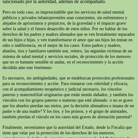
sancionado por la autoridad, además de acompañado.
Pero en todo caso, es imprescindible que los servicios de salud mental
públicos y privados infantojuveniles sean conscientes, sin eufemismos y
alejados de apriorismos y prejuicios, de la gravedad y el impacto grave
sobre la salud y el futuro desarrollo de estos niños. Por no hablar de los
derechos de los padres y madres alienados que se ven brutalmente separados
de sus hijos e hijas, y ven transformarse el amor que sus hijos les tenían en
odio o indiferencia, en el mejor de los casos. Estos padres y madres,
abuelos, tíos y familiares también son, reitero, las segundas víctimas de un
sistema de salud mental y servicios sociales, de protección de los menores
que no es bastante sensible ni audaz, en el reconocimiento y la acción
decidida ante este fenómeno.
Es necesario, sin ambigüedades, que se establezcan protocolos profesionales
para su reconocimiento y acción. Para restaurar con celeridad y eficacia,
con el acompañamiento terapéutico y judicial necesario, los vínculos
paterno y maternofilial originarios que están siendo dañados, y también los
vínculos con los grupos paterno o materno que esté alienado: o no es grave
que los abuelos pierdan sus nietos, por la decisión alienadora e insana de un
padre o de una madre? Y los tíos, y los primos, y el grupo de amistades,
también pierdan el vínculo en los casos más graves de alienación parental?
Finalmente, necesitamos que la autoridad del Estado, desde la Fiscalía que
tiene que velar por la protección de los derechos de los menores,