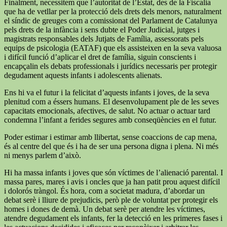
Finalment, necessitem que l’autoritat de l’Estat, des de la Fiscalia
que ha de vetllar per la protecció dels drets dels menors, naturalment
el síndic de greuges com a comissionat del Parlament de Catalunya
pels drets de la infància i sens dubte el Poder Judicial, jutges i
magistrats responsables dels Jutjats de Família, assessorats pels
equips de psicologia (EATAF) que els assisteixen en la seva valuosa
i difícil funció d’aplicar el dret de família, siguin conscients i
encapçalin els debats professionals i jurídics necessaris per protegir
degudament aquests infants i adolescents alienats.
Ens hi va el futur i la felicitat d’aquests infants i joves, de la seva
plenitud com a éssers humans. El desenvolupament ple de les seves
capacitats emocionals, afectives, de salut. No actuar o actuar tard
condemna l’infant a ferides segures amb conseqüències en el futur.
Poder estimar i estimar amb llibertat, sense coaccions de cap mena,
és al centre del que és i ha de ser una persona digna i plena. Ni més
ni menys parlem d’això.
Hi ha massa infants i joves que són víctimes de l’alienació parental. I
massa pares, mares i avis i oncles que ja han patit prou aquest difícil
i dolorós tràngol. És hora, com a societat madura, d’abordar un
debat serè i lliure de prejudicis, però ple de voluntat per protegir els
homes i dones de demà. Un debat serè per atendre les víctimes,
atendre degudament els infants, fer la detecció en les primeres fases i