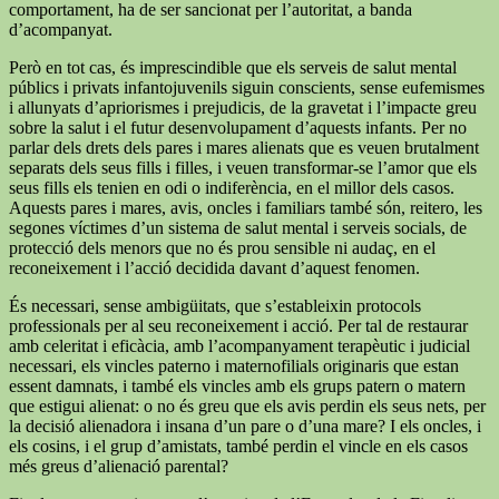
comportament, ha de ser sancionat per l’autoritat, a banda
d’acompanyat.
Però en tot cas, és imprescindible que els serveis de salut mental
públics i privats infantojuvenils siguin conscients, sense eufemismes
i allunyats d’apriorismes i prejudicis, de la gravetat i l’impacte greu
sobre la salut i el futur desenvolupament d’aquests infants. Per no
parlar dels drets dels pares i mares alienats que es veuen brutalment
separats dels seus fills i filles, i veuen transformar-se l’amor que els
seus fills els tenien en odi o indiferència, en el millor dels casos.
Aquests pares i mares, avis, oncles i familiars també són, reitero, les
segones víctimes d’un sistema de salut mental i serveis socials, de
protecció dels menors que no és prou sensible ni audaç, en el
reconeixement i l’acció decidida davant d’aquest fenomen.
És necessari, sense ambigüitats, que s’estableixin protocols
professionals per al seu reconeixement i acció. Per tal de restaurar
amb celeritat i eficàcia, amb l’acompanyament terapèutic i judicial
necessari, els vincles paterno i maternofilials originaris que estan
essent damnats, i també els vincles amb els grups patern o matern
que estigui alienat: o no és greu que els avis perdin els seus nets, per
la decisió alienadora i insana d’un pare o d’una mare? I els oncles, i
els cosins, i el grup d’amistats, també perdin el vincle en els casos
més greus d’alienació parental?