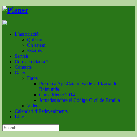
L’associació
Qui som
On estem
Estatuts
Serveis
Com associar-se?
Contacte
Galeria
Fotos
Premio a ApfsCatalunya de la Pizarra de
Raimunda
Cursa Mercé 2014
Jornadas sobre el Código Civil de Familia
Videos
Calendari d’Esdeveniments
Blog