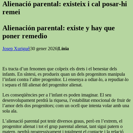
Alienació parental: existeix i cal posar-hi
remei
Alienación parental: existe y hay que
poner remedio
Josep Xurigué
|30 gener 2026|
Línia
Es tracta d’un fenomen que colpeix els drets i el benestar dels
infants. En síntesi, es produeix quan un dels progenitors manipula
l’infant contra l’altre progenitor. Li ensenya a odiar-lo, a repudiar-lo
i separa el fill alienat del progenitor alienat.
Les conseqüències per a l’infant es poden imaginar. El seu
desenvolupament perdrà la riquesa, l’estabilitat emocional de fruir de
l’amor dels dos progenitors; com un ocell que intenta volar amb una
sola ala.
L’alienació parental pot tenir diversos graus, però en l’extrem, el
progenitor alienat i tot el grup parental alienat, tant sigui patern o
matern, perdrà progressivament i totalment el contacte i la relació