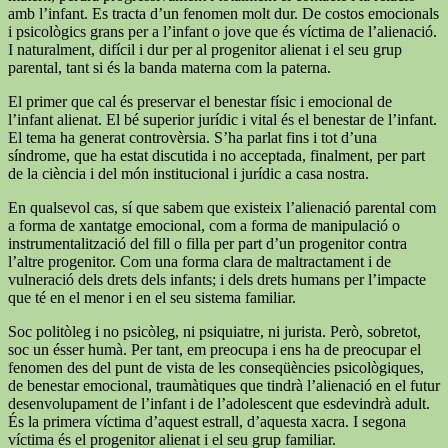
amb l’infant. Es tracta d’un fenomen molt dur. De costos emocionals
i psicològics grans per a l’infant o jove que és víctima de l’alienació.
I naturalment, difícil i dur per al progenitor alienat i el seu grup
parental, tant si és la banda materna com la paterna.
El primer que cal és preservar el benestar físic i emocional de
l’infant alienat. El bé superior jurídic i vital és el benestar de l’infant.
El tema ha generat controvèrsia. S’ha parlat fins i tot d’una
síndrome, que ha estat discutida i no acceptada, finalment, per part
de la ciència i del món institucional i jurídic a casa nostra.
En qualsevol cas, sí que sabem que existeix l’alienació parental com
a forma de xantatge emocional, com a forma de manipulació o
instrumentalització del fill o filla per part d’un progenitor contra
l’altre progenitor. Com una forma clara de maltractament i de
vulneració dels drets dels infants; i dels drets humans per l’impacte
que té en el menor i en el seu sistema familiar.
Soc politòleg i no psicòleg, ni psiquiatre, ni jurista. Però, sobretot,
soc un ésser humà. Per tant, em preocupa i ens ha de preocupar el
fenomen des del punt de vista de les conseqüències psicològiques,
de benestar emocional, traumàtiques que tindrà l’alienació en el futur
desenvolupament de l’infant i de l’adolescent que esdevindrà adult.
És la primera víctima d’aquest estrall, d’aquesta xacra. I segona
víctima és el progenitor alienat i el seu grup familiar.