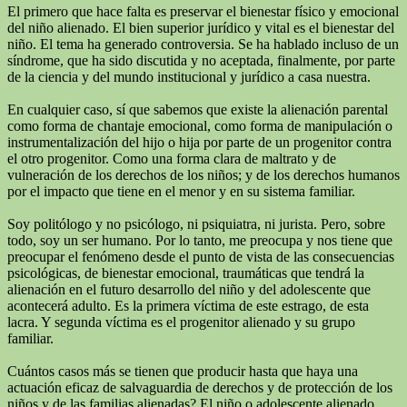
El primero que hace falta es preservar el bienestar físico y emocional
del niño alienado. El bien superior jurídico y vital es el bienestar del
niño. El tema ha generado controversia. Se ha hablado incluso de un
síndrome, que ha sido discutida y no aceptada, finalmente, por parte
de la ciencia y del mundo institucional y jurídico a casa nuestra.
En cualquier caso, sí que sabemos que existe la alienación parental
como forma de chantaje emocional, como forma de manipulación o
instrumentalización del hijo o hija por parte de un progenitor contra
el otro progenitor. Como una forma clara de maltrato y de
vulneración de los derechos de los niños; y de los derechos humanos
por el impacto que tiene en el menor y en su sistema familiar.
Soy politólogo y no psicólogo, ni psiquiatra, ni jurista. Pero, sobre
todo, soy un ser humano. Por lo tanto, me preocupa y nos tiene que
preocupar el fenómeno desde el punto de vista de las consecuencias
psicológicas, de bienestar emocional, traumáticas que tendrá la
alienación en el futuro desarrollo del niño y del adolescente que
acontecerá adulto. Es la primera víctima de este estrago, de esta
lacra. Y segunda víctima es el progenitor alienado y su grupo
familiar.
Cuántos casos más se tienen que producir hasta que haya una
actuación eficaz de salvaguardia de derechos y de protección de los
niños y de las familias alienadas? El niño o adolescente alienado