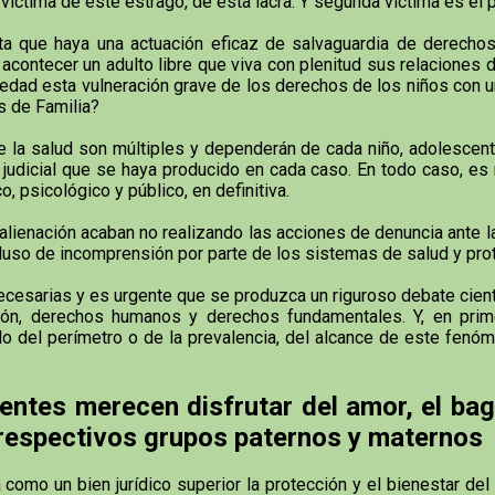
íctima de este estrago, de esta lacra. Y segunda víctima es el p
a que haya una actuación eficaz de salvaguardia de derechos 
contecer un adulto libre que viva con plenitud sus relaciones d
dad esta vulneración grave de los derechos de los niños con u
s de Familia?
la salud son múltiples y dependerán de cada niño, adolescente
ón judicial que se haya producido en cada caso. En todo caso, e
o, psicológico y público, en definitiva.
enación acaban no realizando las acciones de denuncia ante la a
 incluso de incomprensión por parte de los sistemas de salud y pr
sarias y es urgente que se produzca un riguroso debate científi
ón, derechos humanos y derechos fundamentales. Y, en primer
olo del perímetro o de la prevalencia, del alcance de este fenó
entes merecen disfrutar del amor, el bag
 respectivos grupos paternos y maternos
mo un bien jurídico superior la protección y el bienestar del n