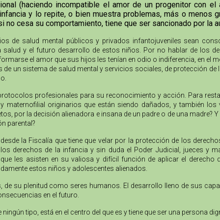
al (haciendo incompatible el amor de un progenitor con el am
infancia y lo repite, o bien muestra problemas, más o menos gr
si no cesa su comportamiento, tiene que ser sancionado por la
cios de salud mental públicos y privados infantojuveniles sean cons
la salud y el futuro desarrollo de estos niños. Por no hablar de los
formarse el amor que sus hijos les tenían en odio o indiferencia, en el 
as de un sistema de salud mental y servicios sociales, de protección de 
o.
protocolos profesionales para su reconocimiento y acción. Para resta
no y maternofilial originarios que están siendo dañados, y también l
tos, por la decisión alienadora e insana de un padre o de una madre? Y 
ón parental?
desde la Fiscalía que tiene que velar por la protección de los derech
s derechos de la infancia y sin duda el Poder Judicial, jueces y m
e les asisten en su valiosa y difícil función de aplicar el derecho
bidamente estos niños y adolescentes alienados.
nes, de su plenitud como seres humanos. El desarrollo lleno de sus cap
onsecuencias en el futuro.
e ningún tipo, está en el centro del que es y tiene que ser una persona 