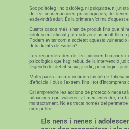
Soc politòleg i no psicòleg, ni psiquiatre, ni jur
de les conseqüències psicològiques, de benestar
esdevindrà adult. És la primera víctima d’aquest est
Quants casos més s’han de produir fins que hi hag
adolescent alienat pot esdevenir un adult lliure 
Podem evitar com a societat aquesta vulneració gr
dels Jutjats de Família?
Les respostes des de les ciències humanes i de 
psicològica que hagi rebut, de la intervenció jud
l’agenda del debat social, jurídic, psicològic i públi
Molts pares i mares víctimes també de l’alienació a
d’eficàcia i, dut a l’extrem, fins i tot d’incompren
Cal emprendre les accions de protecció necessàrie
situacions que vulneren, al meu entendre, drets 
maltractament. No es tracta només del perímetre o
més petits.
Els nens i nenes i adolescen