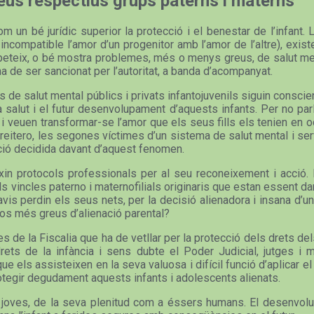
seus respectius grups paterns i materns
 un bé jurídic superior la protecció i el benestar de l’infant. 
compatible l’amor d’un progenitor amb l’amor de l’altre), existe
repeteix, o bé mostra problemes, més o menys greus, de salut men
 de ser sancionat per l’autoritat, a banda d’acompanyat.
s de salut mental públics i privats infantojuvenils siguin consci
 la salut i el futur desenvolupament d’aquests infants. Per no pa
, i veuen transformar-se l’amor que els seus fills els tenien en o
, reitero, les segones víctimes d’un sistema de salut mental i s
cció decidida davant d’aquest fenomen.
in protocols professionals per al seu reconeixement i acció. P
ls vincles paterno i maternofilials originaris que estan essent 
vis perdin els seus nets, per la decisió alienadora i insana d’un 
sos més greus d’alienació parental?
des de la Fiscalia que ha de vetllar per la protecció dels drets 
ets de la infància i sens dubte el Poder Judicial, jutges i m
els assisteixen en la seva valuosa i difícil funció d’aplicar el 
otegir degudament aquests infants i adolescents alienats.
nts i joves, de la seva plenitud com a éssers humans. El desenv