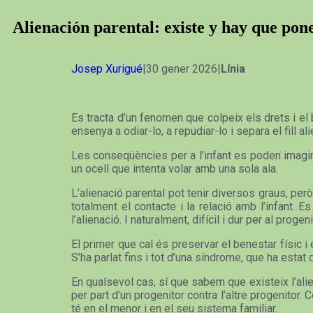
Alienación parental: existe y hay que po
Josep Xurigué
|30 gener 2026|
Línia
Es tracta d’un fenomen que colpeix els drets i el b
ensenya a odiar-lo, a repudiar-lo i separa el fill al
Les conseqüències per a l’infant es poden imagina
un ocell que intenta volar amb una sola ala.
L’alienació parental pot tenir diversos graus, però
totalment el contacte i la relació amb l’infant. 
l’alienació. I naturalment, difícil i dur per al prog
El primer que cal és preservar el benestar físic i e
S’ha parlat fins i tot d’una síndrome, que ha estat d
En qualsevol cas, sí que sabem que existeix l’alie
per part d’un progenitor contra l’altre progenitor
té en el menor i en el seu sistema familiar.