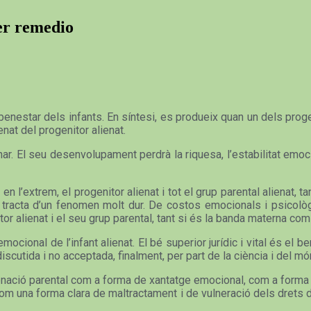
ner remedio
enestar dels infants. En síntesi, es produeix quan un dels progeni
ienat del progenitor alienat.
r. El seu desenvolupament perdrà la riquesa, l’estabilitat emoc
 en l’extrem, el progenitor alienat i tot el grup parental alienat, 
Es tracta d’un fenomen molt dur. De costos emocionals i psicolò
enitor alienat i el seu grup parental, tant si és la banda materna com
mocional de l’infant alienat. El bé superior jurídic i vital és el b
iscutida i no acceptada, finalment, per part de la ciència i del món 
nació parental com a forma de xantatge emocional, com a forma de
. Com una forma clara de maltractament i de vulneració dels drets 