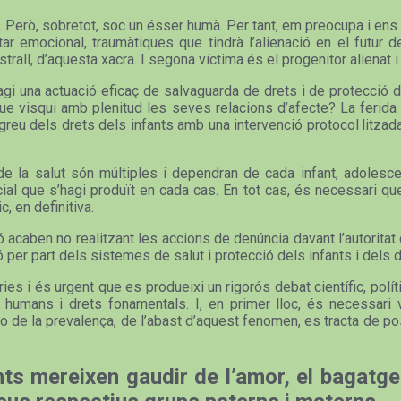
ista. Però, sobretot, soc un ésser humà. Per tant, em preocupa i e
 emocional, traumàtiques que tindrà l’alienació en el futur d
rall, d’aquesta xacra. I segona víctima és el progenitor alienat i 
i una actuació eficaç de salvaguarda de drets i de protecció de
que visqui amb plenitud les seves relacions d’afecte? La ferida p
eu dels drets dels infants amb una intervenció protocol·litzada
la salut són múltiples i dependran de cada infant, adolescent
icial que s’hagi produït en cada cas. En tot cas, és necessari q
c, en definitiva.
caben no realitzant les accions de denúncia davant l’autoritat civi
sió per part dels sistemes de salut i protecció dels infants i dels 
s i és urgent que es produeixi un rigorós debat científic, políti
humans i drets fonamentals. I, en primer lloc, és necessari vi
 de la prevalença, de l’abast d’aquest fenomen, es tracta de pos
ts mereixen gaudir de l’amor, el bagatge