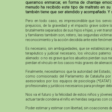
queramos enmarcar, en forma de chantaje emocion
menudo ha recibido este tipo de maltrato en su 
también tiene que ser atendido y acompañado. Y 
Pero en todo caso, es imprescindible que los servi
prejuicios, de la gravedad y el impacto grave sobre 
brutalmente separados de sus hijos e hijas, y ven trans
y familiares también son, reitero, las segundas víctim
reconocimiento y la acción decidida ante este fenómen
Es necesario, sin ambigüedades, que se establezcan 
terapéutico y judicial necesario, los vínculos pater
alienado: o no es grave que los abuelos pierdan sus nie
pierdan el vínculo en los casos más graves de alienaci
Finalmente, necesitamos que la autoridad del Estado, 
como comisionado del Parlamento de Cataluña por lo
asesorados por los equipos de psicología (*EATAF) qu
profesionales y jurídicos necesarios para proteger de
Nos va el futuro y la felicidad de estos niños y jóve
actuar tarde condena el niño en heridas seguras con c
Poder estimar y estimar con libertad, sin coacciones d