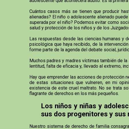
adolescente que acontecerá adulto. Es la primera v
Cuántos casos más se tienen que producir hast
alienadas? El niño o adolescente alienado puede a
superada por el niño? Podemos evitar como socie
salud y protección de los niños y de los Juzgado
Las respuestas desde las ciencias humanas y de 
psicológica que haya recibido, de la intervenci
forme parte de la agenda del debate social, jurídic
Muchos padres y madres víctimas también de la ali
lentitud, falta de eficacia y, llevado al extremo,
Hay que emprender las acciones de protección nece
de estas situaciones que vulneren, en mi opini
existencia de este cruel maltrato. No se trata s
flagrante de derechos en los más pequeños.
Los niños y niñas y adolesc
sus dos progenitores y sus
Nuestro sistema de derecho de familia consagra co