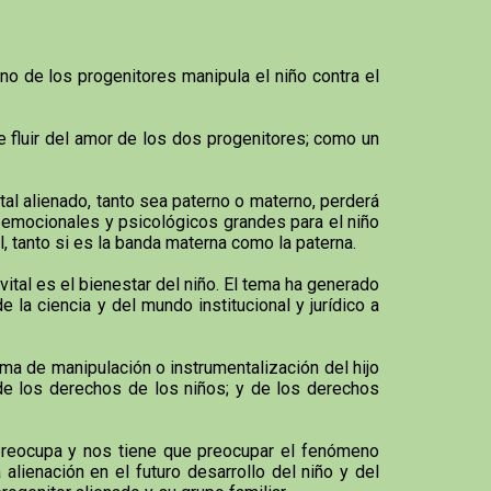
o de los progenitores manipula el niño contra el
e fluir del amor de los dos progenitores; como un
tal alienado, tanto sea paterno o materno, perderá
s emocionales y psicológicos grandes para el niño
al, tanto si es la banda materna como la paterna.
 vital es el bienestar del niño. El tema ha generado
 la ciencia y del mundo institucional y jurídico a
ma de manipulación o instrumentalización del hijo
 de los derechos de los niños; y de los derechos
e preocupa y nos tiene que preocupar el fenómeno
lienación en el futuro desarrollo del niño y del