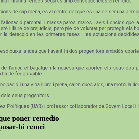
mna l’infant a ferides segures amb conseqüències en el futur.
cions de cap mena, és al centre del que és i ha de ser una perso
alienació parental. I massa pares, mares i avis i oncles que ja 
erè i lliure de prejudicis, però ple de voluntat per protegir el
r la detecció en les primeres fases i les actuacions decidides
 I desdibuixa la idea que havent-hi dos progenitors ambdós aport
de l’amor, el bagatge i la riquesa que aporten els seus dos p
o ha de fer possible.
ipació i una vida lliure i plena, calen dues ales, una motxilla lleu
r dels seus progenitors.
ies Polítiques (UAB) i professor col·laborador de Govern Local i
y que poner remedio
 posar-hi remei