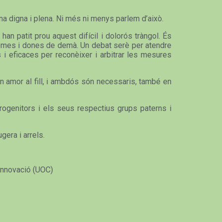
na digna i plena. Ni més ni menys parlem d’això.
han patit prou aquest difícil i dolorós tràngol. És
s homes i dones de demà. Un debat serè per atendre
 i eficaces per reconèixer i arbitrar les mesures
en amor al fill, i ambdós són necessaris, també en
rogenitors i els seus respectius grups paterns i
gera i arrels.
 Innovació (UOC)