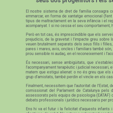
seus dos progenitors i els 
El nostre sistema de dret de família consagra com
emmarcar, en forma de xantatge emocional (fent in
tipus de maltractament en la seva infància i el 
acompanyat. I si no cessa el seu comportament, ha
Però en tot cas, és imprescindible que els servei
prejudicis, de la gravetat i l’impacte greu sobre
veuen brutalment separats dels seus fills i filles
pares i mares, avis, oncles i familiars també són
prou sensible ni audaç, en el reconeixement i l’a
És necessari, sense ambigüitats, que s’estableix
l’acompanyament terapèutic i judicial necessari, e
matern que estigui alienat: o no és greu que els a
grup d’amistats, també perdin el vincle en els ca
Finalment, necessitem que l’autoritat de l’Estat, 
comissionat del Parlament de Catalunya pels dr
assessorats pels equips de psicologia (EATAF) que 
debats professionals i jurídics necessaris per pr
Ens hi va el futur i la felicitat d’aquests infa