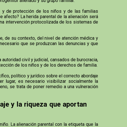
rogenitor alienado y su grupo familiar.
y de protección de los niños y de las familias
e afecto? La herida parental de la alienación será
na intervención protocolizada de los sistemas de
, de su contexto, del nivel de atención médica y
s necesario que se produzcan las denuncias y que
utoridad civil y judicial, cansados de burocracia,
otección de los niños y de los derechos de familia.
co, político y jurídico sobre el correcto abordaje
 lugar, es necesario visibilizar socialmente la
meno, se trata de poner remedio a una vulneración
aje y la riqueza que aportan
iño. La alienación parental con la etiqueta que la