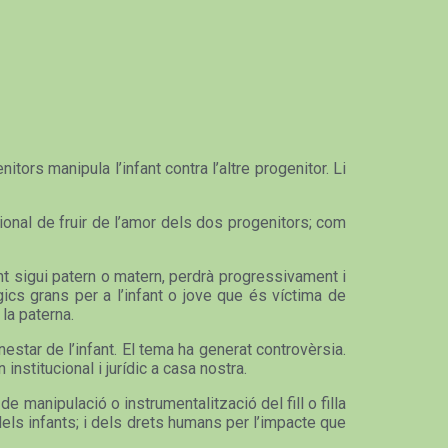
tors manipula l’infant contra l’altre progenitor. Li
ional de fruir de l’amor dels dos progenitors; com
tant sigui patern o matern, perdrà progressivament i
gics grans per a l’infant o jove que és víctima de
 la paterna.
enestar de l’infant. El tema ha generat controvèrsia.
institucional i jurídic a casa nostra.
 manipulació o instrumentalització del fill o filla
dels infants; i dels drets humans per l’impacte que