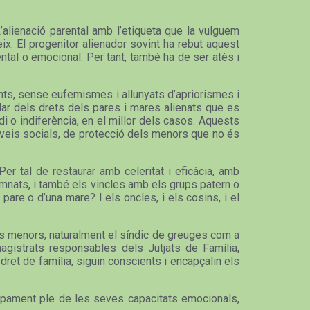
L’alienació parental amb l’etiqueta que la vulguem
ix. El progenitor alienador sovint ha rebut aquest
tal o emocional. Per tant, també ha de ser atès i
ents, sense eufemismes i allunyats d’apriorismes i
rlar dels drets dels pares i mares alienats que es
di o indiferència, en el millor dels casos. Aquests
erveis socials, de protecció dels menors que no és
er tal de restaurar amb celeritat i eficàcia, amb
damnats, i també els vincles amb els grups patern o
pare o d’una mare? I els oncles, i els cosins, i el
dels menors, naturalment el síndic de greuges com a
agistrats responsables dels Jutjats de Família,
dret de família, siguin conscients i encapçalin els
olupament ple de les seves capacitats emocionals,