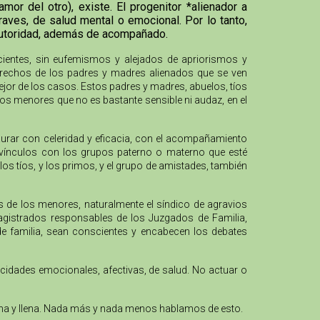
or del otro), existe. El progenitor *alienador a
aves, de salud mental o emocional. Por lo tanto,
 autoridad, además de acompañado.
cientes, sin eufemismos y alejados de apriorismos y
 derechos de los padres y madres alienados que se ven
mejor de los casos. Estos padres y madres, abuelos, tíos
los menores que no es bastante sensible ni audaz, en el
urar con celeridad y eficacia, con el acompañamiento
os vínculos con los grupos paterno o materno que esté
los tíos, y los primos, y el grupo de amistades, también
os de los menores, naturalmente el síndico de agravios
agistrados responsables de los Juzgados de Familia,
 de familia, sean conscientes y encabecen los debates
acidades emocionales, afectivas, de salud. No actuar o
digna y llena. Nada más y nada menos hablamos de esto.