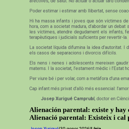
afectives, de salut. No actuar o actuar tard conde
Poder estimar i estimar amb llibertat, sense coac
Hi ha massa infants i joves que són víctimes de l’
hora, com a societat madura, d’abordar un debat s
les víctimes, atendre degudament els infants, fe
terapèutiques i judicials suficients per revertir-la.
La societat líquida difumina la idea d’autoritat.
els casos de separacions i divorcis difícils.
Els nens i nenes i adolescents mereixen gaudir 
materns. I la societat, l’estament mèdic i l’Estat h
Per viure bé i per volar, com a metàfora d’una emanc
Cap infant més privat d’allò més essencial: l’amo
Josep Xurigué Camprubí
, doctor en Ciènc
Alienación parental: existe y ha
Alienació parental: Existeix i cal
Josep Xurigué
|30 gener 2026|
Línia