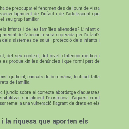
ns ha de preocupar el fenomen des del punt de vista
esenvolupament de l’infant i de l’adolescent que
el seu grup familiar.
ls infants i de les famílies alienades? L’infant o
arental de l’alienació serà superada per l’infant?
 dels sistemes de salut i protecció dels infants i
, del seu context, del nivell d’atenció mèdica i
ue es produeixin les denúncies i que formi part de
l i judicial, cansats de burocràcia, lentitud, falta
drets de família.
c i jurídic sobre el correcte abordatge d’aquestes
sibilitzar socialment l’existència d’aquest cruel
ar remei a una vulneració flagrant de drets en els
 i la riquesa que aporten els