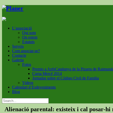
L’associació
Qui som
On estem
Estatuts
Serveis
Com associar-se?
Contacte
Galeria
Fotos
Premio a ApfsCatalunya de la Pizarra de Raimund
Cursa Mercé 2014
Jornadas sobre el Código Civil de Familia
Videos
Calendari d’Esdeveniments
Blog
Alienació parental: existeix i cal posar-hi