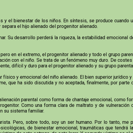
 y el bienestar de los niños. En síntesis, se produce cuando un
y separa el hijo alienado del progenitor alienado.
r. Su desarrollo perderá la riqueza, la estabilidad emocional d
 pero en el extremo, el progenitor alienado y todo el grupo paren
lación con el niño. Se trata de un fenómeno muy duro. De coste
ente, difícil y duro para el progenitor alienado y su grupo parent
 físico y emocional del niño alienado. El bien superior jurídico y
e, que ha sido discutida y no aceptada, finalmente, por parte de
alienación parental como forma de chantaje emocional, como for
o progenitor. Como una forma clara de maltrato y de vulneración
n su sistema familiar.
i jurista. Pero, sobre todo, soy un ser humano. Por lo tanto, m
icológicas, de bienestar emocional, traumáticas que tendrá la a