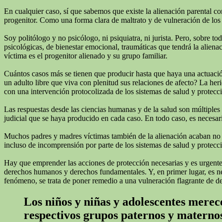
En cualquier caso, sí que sabemos que existe la alienación parental c
progenitor. Como una forma clara de maltrato y de vulneración de los 
Soy politólogo y no psicólogo, ni psiquiatra, ni jurista. Pero, sobre 
psicológicas, de bienestar emocional, traumáticas que tendrá la alienac
víctima es el progenitor alienado y su grupo familiar.
Cuántos casos más se tienen que producir hasta que haya una actuación
un adulto libre que viva con plenitud sus relaciones de afecto? La he
con una intervención protocolizada de los sistemas de salud y protecc
Las respuestas desde las ciencias humanas y de la salud son múltiples
judicial que se haya producido en cada caso. En todo caso, es necesari
Muchos padres y madres víctimas también de la alienación acaban no real
incluso de incomprensión por parte de los sistemas de salud y protecci
Hay que emprender las acciones de protección necesarias y es urgente q
derechos humanos y derechos fundamentales. Y, en primer lugar, es neces
fenómeno, se trata de poner remedio a una vulneración flagrante de d
Los niños y niñas y adolescentes merece
respectivos grupos paternos y materno