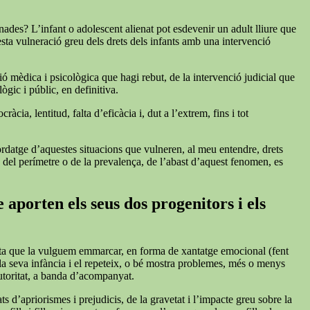
nades? L’infant o adolescent alienat pot esdevenir un adult lliure que
esta vulneració greu dels drets dels infants amb una intervenció
ió mèdica i psicològica que hagi rebut, de la intervenció judicial que
ògic i públic, en definitiva.
cia, lentitud, falta d’eficàcia i, dut a l’extrem, fins i tot
bordatge d’aquestes situacions que vulneren, al meu entendre, drets
s del perímetre o de la prevalença, de l’abast d’aquest fenomen, es
 aporten els seus dos progenitors i els
iqueta que la vulguem emmarcar, en forma de xantatge emocional (fent
 la seva infància i el repeteix, o bé mostra problemes, més o menys
autoritat, a banda d’acompanyat.
s d’apriorismes i prejudicis, de la gravetat i l’impacte greu sobre la