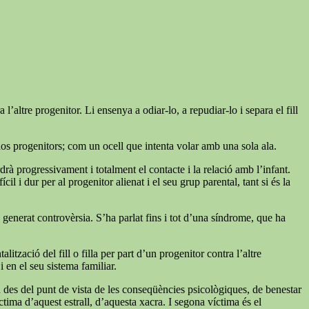
’altre progenitor. Li ensenya a odiar-lo, a repudiar-lo i separa el fill
dos progenitors; com un ocell que intenta volar amb una sola ala.
rdrà progressivament i totalment el contacte i la relació amb l’infant.
l i dur per al progenitor alienat i el seu grup parental, tant si és la
ha generat controvèrsia. S’ha parlat fins i tot d’una síndrome, que ha
zació del fill o filla per part d’un progenitor contra l’altre
 en el seu sistema familiar.
n des del punt de vista de les conseqüències psicològiques, de benestar
tima d’aquest estrall, d’aquesta xacra. I segona víctima és el