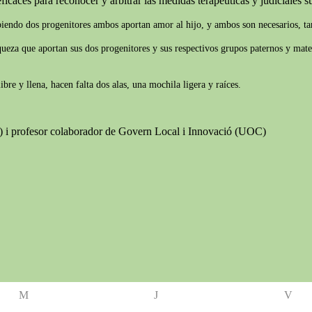
ficaces para reconocer y arbitrar las medidas terapéuticas y judiciales suf
biendo dos progenitores ambos aportan amor al hijo, y ambos son necesarios, tam
iqueza que aportan sus dos progenitores y sus respectivos grupos paternos y mate
re y llena, hacen falta dos alas, una mochila ligera y raíces.
B) i profesor colaborador de Govern Local i Innovació (UOC)
M
J
V