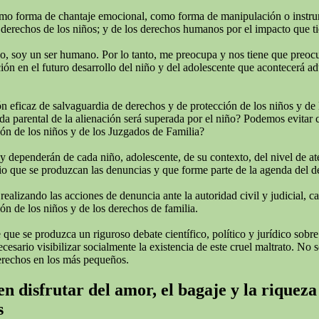
omo forma de chantaje emocional, como forma de manipulación o instrumen
derechos de los niños; y de los derechos humanos por el impacto que tie
todo, soy un ser humano. Por lo tanto, me preocupa y nos tiene que preo
ión en el futuro desarrollo del niño y del adolescente que acontecerá adu
 eficaz de salvaguardia de derechos y de protección de los niños y de 
rida parental de la alienación será superada por el niño? Podemos evitar
ión de los niños y de los Juzgados de Familia?
 y dependerán de cada niño, adolescente, de su contexto, del nivel de a
o que se produzcan las denuncias y que forme parte de la agenda del deba
izando las acciones de denuncia ante la autoridad civil y judicial, cans
ón de los niños y de los derechos de familia.
ue se produzca un riguroso debate científico, político y jurídico sobre
ario visibilizar socialmente la existencia de este cruel maltrato. No se
erechos en los más pequeños.
n disfrutar del amor, el bagaje y la riqueza
s