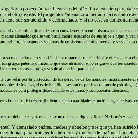
superior la protección y el bienestar del niño. La alienación parental c
del otro), existe. El progenitor *alienador a menudo ha recibido este t
ién tiene que ser atendido y acompañado. Y si no cesa su comportamien
s y privados infantojuveniles sean conscientes, sin eufemismos y alejados de apr
y madres alienados que se ven brutalmente separados de sus hijos e hijas, y ven t
on, reitero, las segundas víctimas de un sistema de salud mental y servicios soc
ara su reconocimiento y acción. Para restaurar con celeridad y eficacia, con el 
 los grupos paterno o materno que esté alienado: o no es grave que los abuelos 
ínculo en los casos más graves de alienación parental?
iene que velar por la protección de los derechos de los menores, naturalmente e
ponsables de los Juzgados de Familia, asesorados por los equipos de psicología (
 necesarios para proteger debidamente estos niños y adolescentes alienados.
seres humanos. El desarrollo lleno de sus capacidades emocionales, afectivas, d
el centro del que es y tiene que ser una persona digna y llena. Nada más y nada
ntal. Y demasiado padres, madres y abuelos y tíos que ya han sufrido b
o de voluntad para proteger los hombres y mujeres de mañana. Un debate 