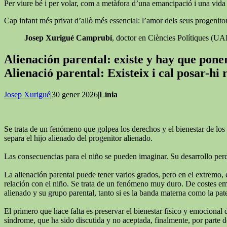
Per viure bé i per volar, com a metàfora d’una emancipació i una vida ll
Cap infant més privat d’allò més essencial: l’amor dels seus progenitor
Josep Xurigué Camprubí
, doctor en Ciències Polítiques (U
Alienación parental: existe y hay que pon
Alienació parental: Existeix i cal posar-hi
Josep Xurigué
|30 gener 2026|
Línia
Se trata de un fenómeno que golpea los derechos y el bienestar de los 
separa el hijo alienado del progenitor alienado.
Las consecuencias para el niño se pueden imaginar. Su desarrollo perde
La alienación parental puede tener varios grados, pero en el extremo, 
relación con el niño. Se trata de un fenómeno muy duro. De costes emoc
alienado y su grupo parental, tanto si es la banda materna como la pat
El primero que hace falta es preservar el bienestar físico y emocional 
síndrome, que ha sido discutida y no aceptada, finalmente, por parte de