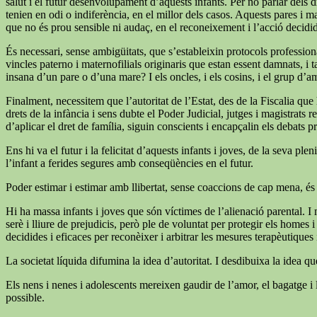
salut i el futur desenvolupament d’aquests infants. Per no parlar dels dr
tenien en odi o indiferència, en el millor dels casos. Aquests pares i m
que no és prou sensible ni audaç, en el reconeixement i l’acció decid
És necessari, sense ambigüitats, que s’estableixin protocols professiona
vincles paterno i maternofilials originaris que estan essent damnats, i 
insana d’un pare o d’una mare? I els oncles, i els cosins, i el grup d’a
Finalment, necessitem que l’autoritat de l’Estat, des de la Fiscalia qu
drets de la infància i sens dubte el Poder Judicial, jutges i magistrats
d’aplicar el dret de família, siguin conscients i encapçalin els debats p
Ens hi va el futur i la felicitat d’aquests infants i joves, de la seva
l’infant a ferides segures amb conseqüències en el futur.
Poder estimar i estimar amb llibertat, sense coaccions de cap mena, és
Hi ha massa infants i joves que són víctimes de l’alienació parental. I 
serè i lliure de prejudicis, però ple de voluntat per protegir els homes
decidides i eficaces per reconèixer i arbitrar les mesures terapèutiques i 
La societat líquida difumina la idea d’autoritat. I desdibuixa la idea q
Els nens i nenes i adolescents mereixen gaudir de l’amor, el bagatge i l
possible.