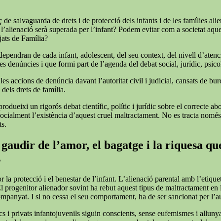
de salvaguarda de drets i de protecció dels infants i de les famílies alie
 l’alienació serà superada per l’infant? Podem evitar com a societat aqu
tjats de Família?
 dependran de cada infant, adolescent, del seu context, del nivell d’atenc
s denúncies i que formi part de l’agenda del debat social, jurídic, psicol
 accions de denúncia davant l’autoritat civil i judicial, cansats de burocrà
 dels drets de família.
rodueixi un rigorós debat científic, polític i jurídic sobre el correcte a
r socialment l’existència d’aquest cruel maltractament. No es tracta nomé
ts.
gaudir de l’amor, el bagatge i la riquesa que
s
or la protecció i el benestar de l’infant. L’alienació parental amb l’et
El progenitor alienador sovint ha rebut aquest tipus de maltractament en
companyat. I si no cessa el seu comportament, ha de ser sancionat per l’
cs i privats infantojuvenils siguin conscients, sense eufemismes i allunyat