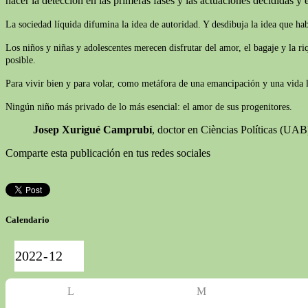
hacer la detección en las primeras fases y las actuaciones decididas y e
La sociedad líquida difumina la idea de autoridad. Y desdibuja la idea que ha
Los niños y niñas y adolescentes merecen disfrutar del amor, el bagaje y la r
posible.
Para vivir bien y para volar, como metáfora de una emancipación y una vida lib
Ningún niño más privado de lo más esencial: el amor de sus progenitores.
Josep Xurigué Camprubí
, doctor en Cièncias Políticas (UA
Comparte esta publicación en tus redes sociales
Calendario
L
M