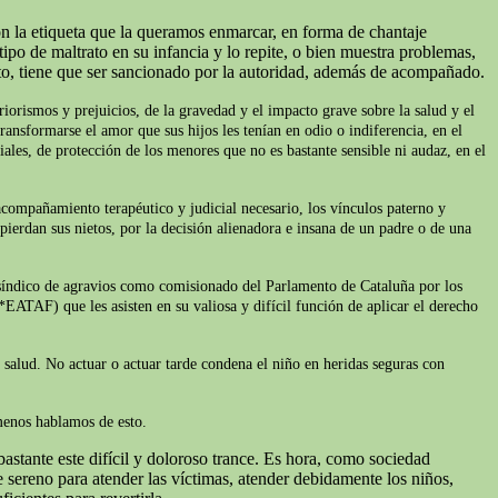
on la etiqueta que la queramos enmarcar, en forma de chantaje
ipo de maltrato en su infancia y lo repite, o bien muestra problemas,
to, tiene que ser sancionado por la autoridad, además de acompañado.
iorismos y prejuicios, de la gravedad y el impacto grave sobre la salud y el
ransformarse el amor que sus hijos les tenían en odio o indiferencia, en el
iales, de protección de los menores que no es bastante sensible ni audaz, en el
acompañamiento terapéutico y judicial necesario, los vínculos paterno y
pierdan sus nietos, por la decisión alienadora e insana de un padre o de una
l síndico de agravios como comisionado del Parlamento de Cataluña por los
*EATAF) que les asisten en su valiosa y difícil función de aplicar el derecho
e salud. No actuar o actuar tarde condena el niño en heridas seguras con
 menos hablamos de esto.
astante este difícil y doloroso trance. Es hora, como sociedad
sereno para atender las víctimas, atender debidamente los niños,