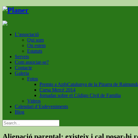
L’associació
Qui som
On estem
Estatuts
Serveis
Com associar-se?
Contacte
Galeria
Fotos
Premio a ApfsCatalunya de la Pizarra de Raimund
Cursa Mercé 2014
Jornadas sobre el Código Civil de Familia
Videos
Calendari d’Esdeveniments
Blog
Alienació parental: existeix i cal posar-hi 