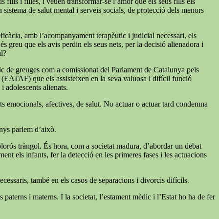
ills i filles, i veuen transformar-se l’amor que els seus fills els
un sistema de salut mental i serveis socials, de protecció dels menors
 eficàcia, amb l’acompanyament terapèutic i judicial necessari, els
s greu que els avis perdin els seus nets, per la decisió alienadora i
al?
índic de greuges com a comissionat del Parlament de Catalunya pels
a (EATAF) que els assisteixen en la seva valuosa i difícil funció
 i adolescents alienats.
tats emocionals, afectives, de salut. No actuar o actuar tard condemna
enys parlem d’això.
 dolorós tràngol. És hora, com a societat madura, d’abordar un debat
nt els infants, fer la detecció en les primeres fases i les actuacions
cessaris, també en els casos de separacions i divorcis difícils.
paterns i materns. I la societat, l’estament mèdic i l’Estat ho ha de fer