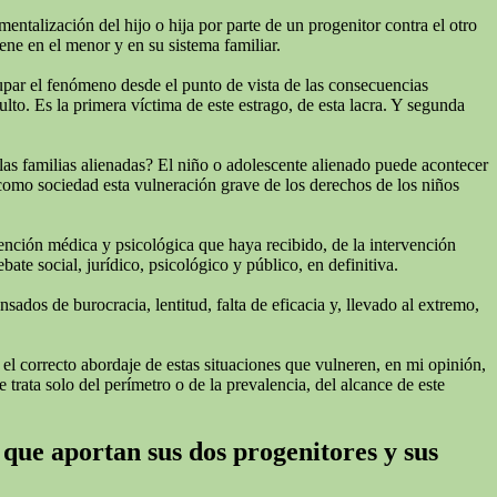
talización del hijo o hija por parte de un progenitor contra el otro
ne en el menor y en su sistema familiar.
cupar el fenómeno desde el punto de vista de las consecuencias
lto. Es la primera víctima de este estrago, de esta lacra. Y segunda
las familias alienadas? El niño o adolescente alienado puede acontecer
 como sociedad esta vulneración grave de los derechos de los niños
tención médica y psicológica que haya recibido, de la intervención
te social, jurídico, psicológico y público, en definitiva.
ados de burocracia, lentitud, falta de eficacia y, llevado al extremo,
 el correcto abordaje de estas situaciones que vulneren, en mi opinión,
 trata solo del perímetro o de la prevalencia, del alcance de este
 que aportan sus dos progenitores y sus