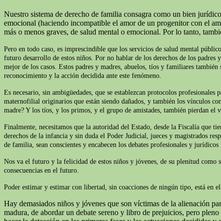
Nuestro sistema de derecho de familia consagra como un bien jurídico 
emocional (haciendo incompatible el amor de un progenitor con el amor 
más o menos graves, de salud mental o emocional. Por lo tanto, tamb
Pero en todo caso, es imprescindible que los servicios de salud mental público
futuro desarrollo de estos niños. Por no hablar de los derechos de los padres 
mejor de los casos. Estos padres y madres, abuelos, tíos y familiares también s
reconocimiento y la acción decidida ante este fenómeno.
Es necesario, sin ambigüedades, que se establezcan protocolos profesionales p
maternofilial originarios que están siendo dañados, y también los vínculos con
madre? Y los tíos, y los primos, y el grupo de amistades, también pierdan el v
Finalmente, necesitamos que la autoridad del Estado, desde la Fiscalía que t
derechos de la infancia y sin duda el Poder Judicial, jueces y magistrados res
de familia, sean conscientes y encabecen los debates profesionales y jurídicos
Nos va el futuro y la felicidad de estos niños y jóvenes, de su plenitud como 
consecuencias en el futuro.
Poder estimar y estimar con libertad, sin coacciones de ningún tipo, está en 
Hay demasiados niños y jóvenes que son víctimas de la alienación pare
madura, de abordar un debate sereno y libro de prejuicios, pero plen