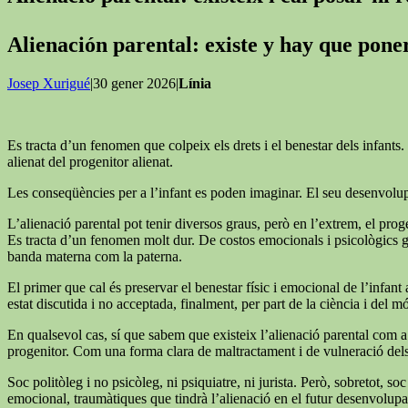
Alienación parental: existe y hay que pon
Josep Xurigué
|30 gener 2026|
Línia
Es tracta d’un fenomen que colpeix els drets i el benestar dels infants. 
alienat del progenitor alienat.
Les conseqüències per a l’infant es poden imaginar. El seu desenvolupa
L’alienació parental pot tenir diversos graus, però en l’extrem, el proge
Es tracta d’un fenomen molt dur. De costos emocionals i psicològics grans
banda materna com la paterna.
El primer que cal és preservar el benestar físic i emocional de l’infant a
estat discutida i no acceptada, finalment, per part de la ciència i del mó
En qualsevol cas, sí que sabem que existeix l’alienació parental com a 
progenitor. Com una forma clara de maltractament i de vulneració dels d
Soc politòleg i no psicòleg, ni psiquiatre, ni jurista. Però, sobretot,
emocional, traumàtiques que tindrà l’alienació en el futur desenvolupam