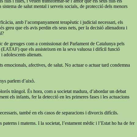
ills i filles, i veuen transformar-se l’amor que els seus fills els
un sistema de salut mental i serveis socials, de protecció dels menors
 eficàcia, amb l’acompanyament terapèutic i judicial necessari, els
s greu que els avis perdin els seus nets, per la decisió alienadora i
al?
índic de greuges com a comissionat del Parlament de Catalunya pels
a (EATAF) que els assisteixen en la seva valuosa i difícil funció
 i adolescents alienats.
tats emocionals, afectives, de salut. No actuar o actuar tard condemna
enys parlem d’això.
 dolorós tràngol. És hora, com a societat madura, d’abordar un debat
nt els infants, fer la detecció en les primeres fases i les actuacions
cessaris, també en els casos de separacions i divorcis difícils.
paterns i materns. I la societat, l’estament mèdic i l’Estat ho ha de fer