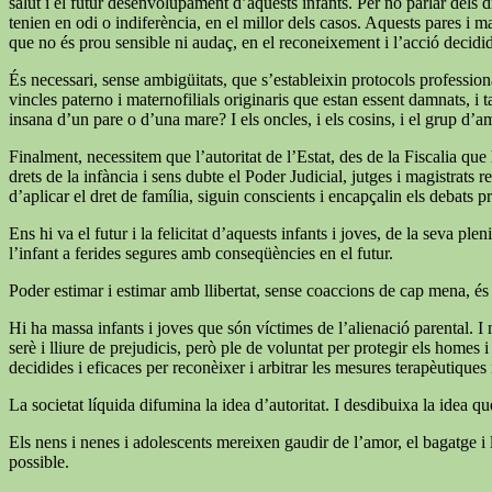
salut i el futur desenvolupament d’aquests infants. Per no parlar dels dr
tenien en odi o indiferència, en el millor dels casos. Aquests pares i m
que no és prou sensible ni audaç, en el reconeixement i l’acció decid
És necessari, sense ambigüitats, que s’estableixin protocols professiona
vincles paterno i maternofilials originaris que estan essent damnats, i 
insana d’un pare o d’una mare? I els oncles, i els cosins, i el grup d’a
Finalment, necessitem que l’autoritat de l’Estat, des de la Fiscalia qu
drets de la infància i sens dubte el Poder Judicial, jutges i magistrats
d’aplicar el dret de família, siguin conscients i encapçalin els debats p
Ens hi va el futur i la felicitat d’aquests infants i joves, de la seva
l’infant a ferides segures amb conseqüències en el futur.
Poder estimar i estimar amb llibertat, sense coaccions de cap mena, és
Hi ha massa infants i joves que són víctimes de l’alienació parental. I 
serè i lliure de prejudicis, però ple de voluntat per protegir els homes
decidides i eficaces per reconèixer i arbitrar les mesures terapèutiques i 
La societat líquida difumina la idea d’autoritat. I desdibuixa la idea q
Els nens i nenes i adolescents mereixen gaudir de l’amor, el bagatge i l
possible.