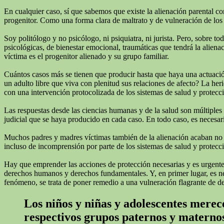
En cualquier caso, sí que sabemos que existe la alienación parental c
progenitor. Como una forma clara de maltrato y de vulneración de los 
Soy politólogo y no psicólogo, ni psiquiatra, ni jurista. Pero, sobre 
psicológicas, de bienestar emocional, traumáticas que tendrá la alienac
víctima es el progenitor alienado y su grupo familiar.
Cuántos casos más se tienen que producir hasta que haya una actuación
un adulto libre que viva con plenitud sus relaciones de afecto? La he
con una intervención protocolizada de los sistemas de salud y protecc
Las respuestas desde las ciencias humanas y de la salud son múltiples
judicial que se haya producido en cada caso. En todo caso, es necesari
Muchos padres y madres víctimas también de la alienación acaban no real
incluso de incomprensión por parte de los sistemas de salud y protecci
Hay que emprender las acciones de protección necesarias y es urgente q
derechos humanos y derechos fundamentales. Y, en primer lugar, es neces
fenómeno, se trata de poner remedio a una vulneración flagrante de d
Los niños y niñas y adolescentes merece
respectivos grupos paternos y materno