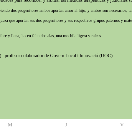
ficaces para reconocer y arbitrar las medidas terapéuticas y judiciales suf
biendo dos progenitores ambos aportan amor al hijo, y ambos son necesarios, tam
iqueza que aportan sus dos progenitores y sus respectivos grupos paternos y mate
re y llena, hacen falta dos alas, una mochila ligera y raíces.
B) i profesor colaborador de Govern Local i Innovació (UOC)
M
J
V