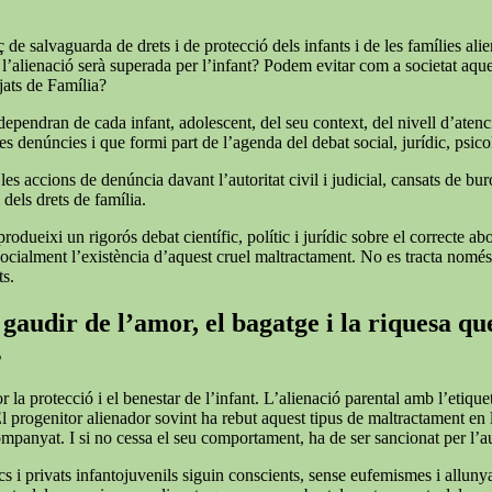
de salvaguarda de drets i de protecció dels infants i de les famílies alie
 l’alienació serà superada per l’infant? Podem evitar com a societat aqu
tjats de Família?
 dependran de cada infant, adolescent, del seu context, del nivell d’atenc
s denúncies i que formi part de l’agenda del debat social, jurídic, psicol
 accions de denúncia davant l’autoritat civil i judicial, cansats de burocrà
 dels drets de família.
rodueixi un rigorós debat científic, polític i jurídic sobre el correcte a
r socialment l’existència d’aquest cruel maltractament. No es tracta nomé
ts.
gaudir de l’amor, el bagatge i la riquesa que
s
or la protecció i el benestar de l’infant. L’alienació parental amb l’et
El progenitor alienador sovint ha rebut aquest tipus de maltractament en
companyat. I si no cessa el seu comportament, ha de ser sancionat per l’
cs i privats infantojuvenils siguin conscients, sense eufemismes i allunyat