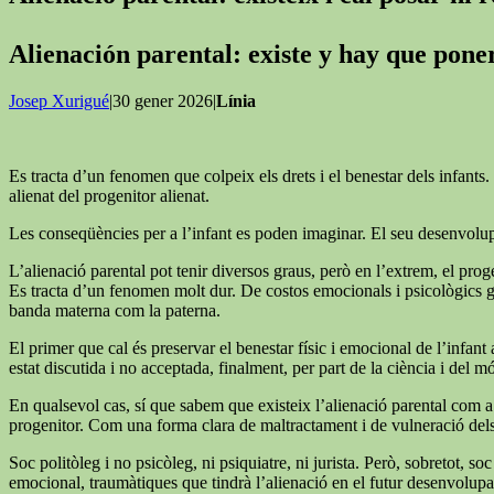
Alienación parental: existe y hay que pon
Josep Xurigué
|30 gener 2026|
Línia
Es tracta d’un fenomen que colpeix els drets i el benestar dels infants. 
alienat del progenitor alienat.
Les conseqüències per a l’infant es poden imaginar. El seu desenvolupa
L’alienació parental pot tenir diversos graus, però en l’extrem, el proge
Es tracta d’un fenomen molt dur. De costos emocionals i psicològics grans
banda materna com la paterna.
El primer que cal és preservar el benestar físic i emocional de l’infant a
estat discutida i no acceptada, finalment, per part de la ciència i del mó
En qualsevol cas, sí que sabem que existeix l’alienació parental com a 
progenitor. Com una forma clara de maltractament i de vulneració dels d
Soc politòleg i no psicòleg, ni psiquiatre, ni jurista. Però, sobretot,
emocional, traumàtiques que tindrà l’alienació en el futur desenvolupam