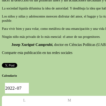
hacer la detección en las primeras fases y las actuaciones decididas y e
La sociedad líquida difumina la idea de autoridad. Y desdibuja la idea que ha
Los niños y niñas y adolescentes merecen disfrutar del amor, el bagaje y la r
posible.
Para vivir bien y para volar, como metáfora de una emancipación y una vida lib
Ningún niño más privado de lo más esencial: el amor de sus progenitores.
Josep Xurigué Camprubí
, doctor en Cièncias Políticas (UA
Comparte esta publicación en tus redes sociales
Calendario
L
M