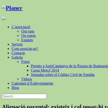
L’associació
Qui som
On estem
Estatuts
Serveis
Com associar-se?
Contacte
Galeria
Fotos
Premio a ApfsCatalunya de la Pizarra de Raimund
Cursa Mercé 2014
Jornadas sobre el Código Civil de Familia
Videos
Calendari d’Esdeveniments
Blog
Alienació parental: existeix i cal posar-hi 