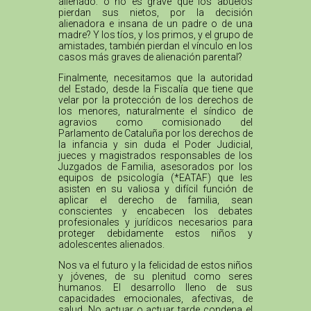
alienado: o no es grave que los abuelos
pierdan sus nietos, por la decisión
alienadora e insana de un padre o de una
madre? Y los tíos, y los primos, y el grupo de
amistades, también pierdan el vínculo en los
casos más graves de alienación parental?
Finalmente, necesitamos que la autoridad
del Estado, desde la Fiscalía que tiene que
velar por la protección de los derechos de
los menores, naturalmente el síndico de
agravios como comisionado del
Parlamento de Cataluña por los derechos de
la infancia y sin duda el Poder Judicial,
jueces y magistrados responsables de los
Juzgados de Familia, asesorados por los
equipos de psicología (*EATAF) que les
asisten en su valiosa y difícil función de
aplicar el derecho de familia, sean
conscientes y encabecen los debates
profesionales y jurídicos necesarios para
proteger debidamente estos niños y
adolescentes alienados.
Nos va el futuro y la felicidad de estos niños
y jóvenes, de su plenitud como seres
humanos. El desarrollo lleno de sus
capacidades emocionales, afectivas, de
salud. No actuar o actuar tarde condena el