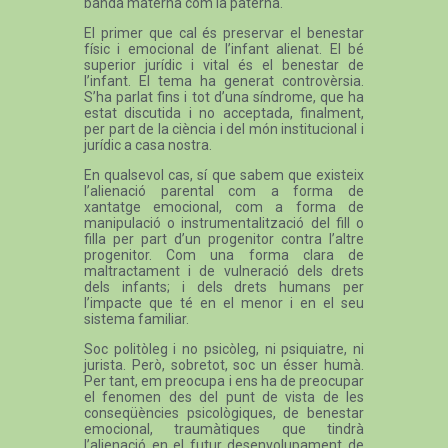
banda materna com la paterna.
El primer que cal és preservar el benestar
físic i emocional de l’infant alienat. El bé
superior jurídic i vital és el benestar de
l’infant. El tema ha generat controvèrsia.
S’ha parlat fins i tot d’una síndrome, que ha
estat discutida i no acceptada, finalment,
per part de la ciència i del món institucional i
jurídic a casa nostra.
En qualsevol cas, sí que sabem que existeix
l’alienació parental com a forma de
xantatge emocional, com a forma de
manipulació o instrumentalització del fill o
filla per part d’un progenitor contra l’altre
progenitor. Com una forma clara de
maltractament i de vulneració dels drets
dels infants; i dels drets humans per
l’impacte que té en el menor i en el seu
sistema familiar.
Soc politòleg i no psicòleg, ni psiquiatre, ni
jurista. Però, sobretot, soc un ésser humà.
Per tant, em preocupa i ens ha de preocupar
el fenomen des del punt de vista de les
conseqüències psicològiques, de benestar
emocional, traumàtiques que tindrà
l’alienació en el futur desenvolupament de