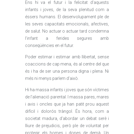
Ens hi va el futur i la felicitat d’aquests
infants i joves, de la seva plenitud com a
éssers humans. El desenvolupament ple de
les seves capacitats emocionals, afectives,
de salut. No actuar o actuar tard condemna
l’infant a ferides segures amb
conseqüències en el futur.
Poder estimar i estimar amb llibertat, sense
coaccions de cap mena, és al centre del que
és i ha de ser una persona digna i plena. Ni
més ni menys parlem d’això.
Hi ha massa infants i joves que són víctimes
de l’alienació parental. I massa pares, mares
i avis i oncles que ja han patit prou aquest
difícil i dolorós tràngol. És hora, com a
societat madura, d’abordar un debat serè i
lliure de prejudicis, però ple de voluntat per
protegir els homes i dones de demà. Un