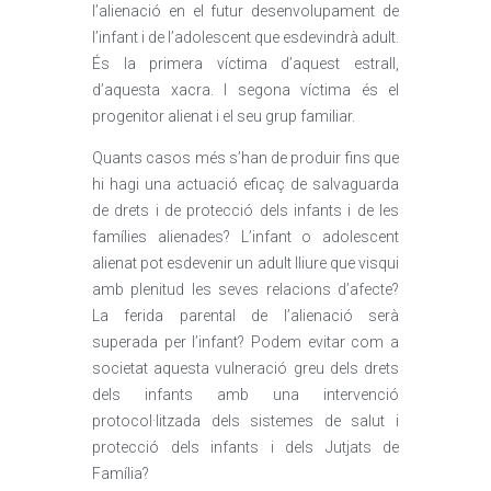
l’alienació en el futur desenvolupament de
l’infant i de l’adolescent que esdevindrà adult.
És la primera víctima d’aquest estrall,
d’aquesta xacra. I segona víctima és el
progenitor alienat i el seu grup familiar.
Quants casos més s’han de produir fins que
hi hagi una actuació eficaç de salvaguarda
de drets i de protecció dels infants i de les
famílies alienades? L’infant o adolescent
alienat pot esdevenir un adult lliure que visqui
amb plenitud les seves relacions d’afecte?
La ferida parental de l’alienació serà
superada per l’infant? Podem evitar com a
societat aquesta vulneració greu dels drets
dels infants amb una intervenció
protocol·litzada dels sistemes de salut i
protecció dels infants i dels Jutjats de
Família?