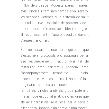
millor dels casos. Aquests pares i mares,
avis, oncles i familiars també són, reitero,
les segones víctimes d’un sistema de salut
mental i serveis socials, de protecció dels
menors que no és prou sensible ni audaç, en
el reconeixement i l’acció decidida davant
d’aquest fenomen.
És necessari, sense ambigüitats, que
s’estableixin protocols professionals per al
seu reconeixement i acció. Per tal de
restaurar amb celeritat i eficàcia, amb
l’acompanyament terapèutic i judicial
necessari, els vincles paterno i maternofilials
originaris que estan essent damnats, i
també els vincles amb els grups patern o
matern que estigui alienat: o no és greu que
els avis perdin els seus nets, per la decisió
alienadora i insana d’un pare o d’una mare? I