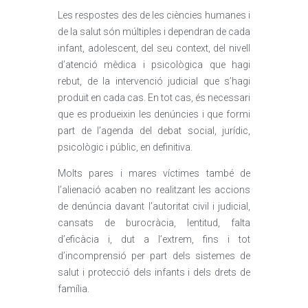
Les respostes des de les ciències humanes i
de la salut són múltiples i dependran de cada
infant, adolescent, del seu context, del nivell
d’atenció mèdica i psicològica que hagi
rebut, de la intervenció judicial que s’hagi
produït en cada cas. En tot cas, és necessari
que es produeixin les denúncies i que formi
part de l’agenda del debat social, jurídic,
psicològic i públic, en definitiva.
Molts pares i mares víctimes també de
l’alienació acaben no realitzant les accions
de denúncia davant l’autoritat civil i judicial,
cansats de burocràcia, lentitud, falta
d’eficàcia i, dut a l’extrem, fins i tot
d’incomprensió per part dels sistemes de
salut i protecció dels infants i dels drets de
família.