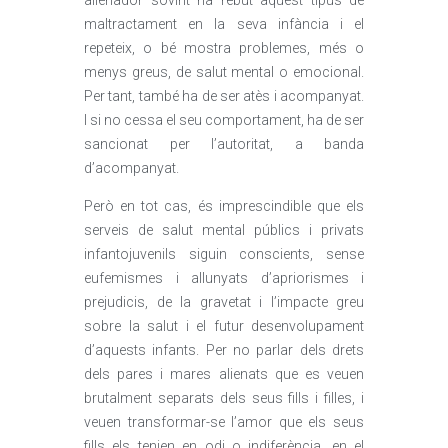
alienador sovint ha rebut aquest tipus de
maltractament en la seva infància i el
repeteix, o bé mostra problemes, més o
menys greus, de salut mental o emocional.
Per tant, també ha de ser atès i acompanyat.
I si no cessa el seu comportament, ha de ser
sancionat per l’autoritat, a banda
d’acompanyat.
Però en tot cas, és imprescindible que els
serveis de salut mental públics i privats
infantojuvenils siguin conscients, sense
eufemismes i allunyats d’apriorismes i
prejudicis, de la gravetat i l’impacte greu
sobre la salut i el futur desenvolupament
d’aquests infants. Per no parlar dels drets
dels pares i mares alienats que es veuen
brutalment separats dels seus fills i filles, i
veuen transformar-se l’amor que els seus
fills els tenien en odi o indiferència, en el