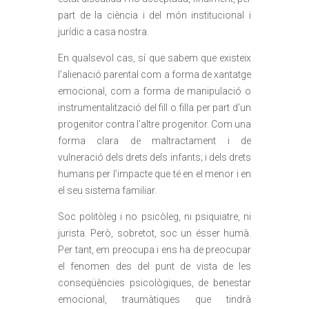
part de la ciència i del món institucional i
jurídic a casa nostra.
En qualsevol cas, sí que sabem que existeix
l’alienació parental com a forma de xantatge
emocional, com a forma de manipulació o
instrumentalització del fill o filla per part d’un
progenitor contra l’altre progenitor. Com una
forma clara de maltractament i de
vulneració dels drets dels infants; i dels drets
humans per l’impacte que té en el menor i en
el seu sistema familiar.
Soc politòleg i no psicòleg, ni psiquiatre, ni
jurista. Però, sobretot, soc un ésser humà.
Per tant, em preocupa i ens ha de preocupar
el fenomen des del punt de vista de les
conseqüències psicològiques, de benestar
emocional, traumàtiques que tindrà