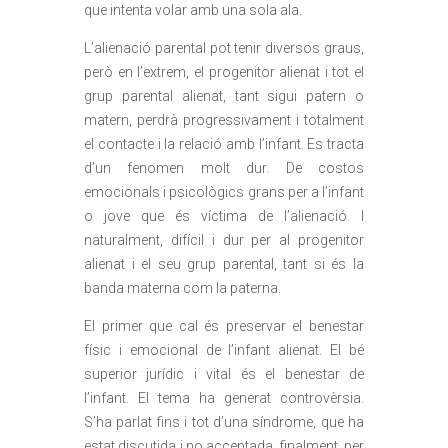
que intenta volar amb una sola ala.
L’alienació parental pot tenir diversos graus,
però en l’extrem, el progenitor alienat i tot el
grup parental alienat, tant sigui patern o
matern, perdrà progressivament i totalment
el contacte i la relació amb l’infant. Es tracta
d’un fenomen molt dur. De costos
emocionals i psicològics grans per a l’infant
o jove que és víctima de l’alienació. I
naturalment, difícil i dur per al progenitor
alienat i el seu grup parental, tant si és la
banda materna com la paterna.
El primer que cal és preservar el benestar
físic i emocional de l’infant alienat. El bé
superior jurídic i vital és el benestar de
l’infant. El tema ha generat controvèrsia.
S’ha parlat fins i tot d’una síndrome, que ha
estat discutida i no acceptada, finalment, per