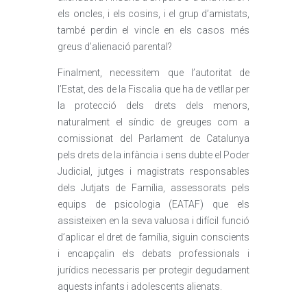
els oncles, i els cosins, i el grup d’amistats,
també perdin el vincle en els casos més
greus d’alienació parental?
Finalment, necessitem que l’autoritat de
l’Estat, des de la Fiscalia que ha de vetllar per
la protecció dels drets dels menors,
naturalment el síndic de greuges com a
comissionat del Parlament de Catalunya
pels drets de la infància i sens dubte el Poder
Judicial, jutges i magistrats responsables
dels Jutjats de Família, assessorats pels
equips de psicologia (EATAF) que els
assisteixen en la seva valuosa i difícil funció
d’aplicar el dret de família, siguin conscients
i encapçalin els debats professionals i
jurídics necessaris per protegir degudament
aquests infants i adolescents alienats.