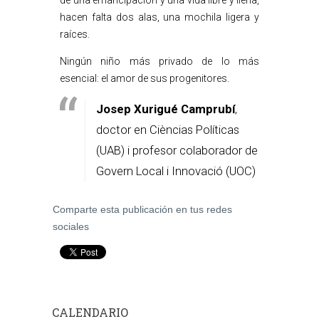
de una emancipación y una vida libre y llena,
hacen falta dos alas, una mochila ligera y
raíces.
Ningún niño más privado de lo más
esencial: el amor de sus progenitores.
Josep Xurigué Camprubí
,
doctor en Cièncias Políticas
(UAB) i profesor colaborador de
Govern Local i Innovació (UOC)
Comparte esta publicación en tus redes
sociales
CALENDARIO