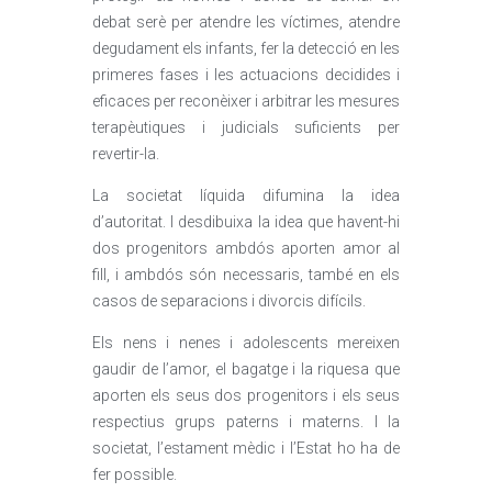
debat serè per atendre les víctimes, atendre
degudament els infants, fer la detecció en les
primeres fases i les actuacions decidides i
eficaces per reconèixer i arbitrar les mesures
terapèutiques i judicials suficients per
revertir-la.
La societat líquida difumina la idea
d’autoritat. I desdibuixa la idea que havent-hi
dos progenitors ambdós aporten amor al
fill, i ambdós són necessaris, també en els
casos de separacions i divorcis difícils.
Els nens i nenes i adolescents mereixen
gaudir de l’amor, el bagatge i la riquesa que
aporten els seus dos progenitors i els seus
respectius grups paterns i materns. I la
societat, l’estament mèdic i l’Estat ho ha de
fer possible.