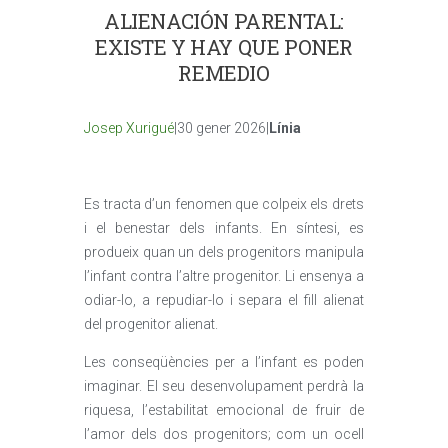
ALIENACIÓN PARENTAL:
EXISTE Y HAY QUE PONER
REMEDIO
Josep Xurigué
|30 gener 2026|
Línia
Es tracta d’un fenomen que colpeix els drets
i el benestar dels infants. En síntesi, es
produeix quan un dels progenitors manipula
l’infant contra l’altre progenitor. Li ensenya a
odiar-lo, a repudiar-lo i separa el fill alienat
del progenitor alienat.
Les conseqüències per a l’infant es poden
imaginar. El seu desenvolupament perdrà la
riquesa, l’estabilitat emocional de fruir de
l’amor dels dos progenitors; com un ocell