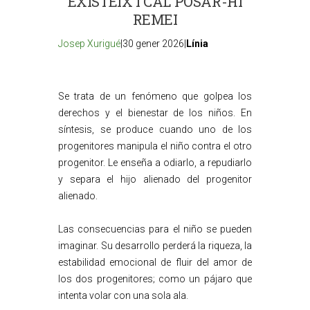
EXISTEIX I CAL POSAR-HI
REMEI
Josep Xurigué
|30 gener 2026|
Línia
Se trata de un fenómeno que golpea los
derechos y el bienestar de los niños. En
síntesis, se produce cuando uno de los
progenitores manipula el niño contra el otro
progenitor. Le enseña a odiarlo, a repudiarlo
y separa el hijo alienado del progenitor
alienado.
Las consecuencias para el niño se pueden
imaginar. Su desarrollo perderá la riqueza, la
estabilidad emocional de fluir del amor de
los dos progenitores; como un pájaro que
intenta volar con una sola ala.