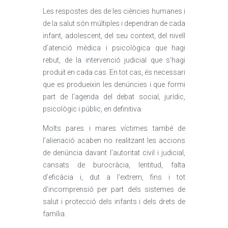
Les respostes des de les ciències humanes i
de la salut són múltiples i dependran de cada
infant, adolescent, del seu context, del nivell
d’atenció mèdica i psicològica que hagi
rebut, de la intervenció judicial que s’hagi
produït en cada cas. En tot cas, és necessari
que es produeixin les denúncies i que formi
part de l’agenda del debat social, jurídic,
psicològic i públic, en definitiva.
Molts pares i mares víctimes també de
l’alienació acaben no realitzant les accions
de denúncia davant l’autoritat civil i judicial,
cansats de burocràcia, lentitud, falta
d’eficàcia i, dut a l’extrem, fins i tot
d’incomprensió per part dels sistemes de
salut i protecció dels infants i dels drets de
família.