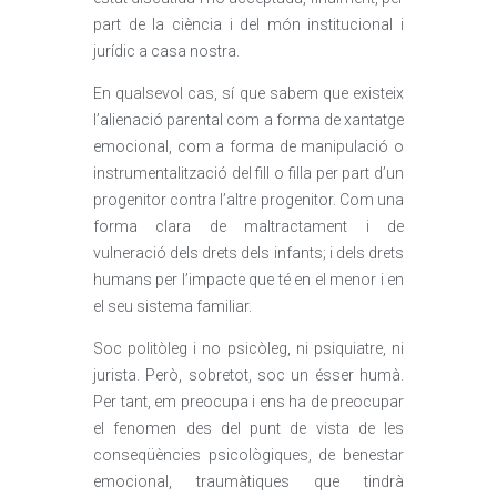
part de la ciència i del món institucional i
jurídic a casa nostra.
En qualsevol cas, sí que sabem que existeix
l’alienació parental com a forma de xantatge
emocional, com a forma de manipulació o
instrumentalització del fill o filla per part d’un
progenitor contra l’altre progenitor. Com una
forma clara de maltractament i de
vulneració dels drets dels infants; i dels drets
humans per l’impacte que té en el menor i en
el seu sistema familiar.
Soc politòleg i no psicòleg, ni psiquiatre, ni
jurista. Però, sobretot, soc un ésser humà.
Per tant, em preocupa i ens ha de preocupar
el fenomen des del punt de vista de les
conseqüències psicològiques, de benestar
emocional, traumàtiques que tindrà