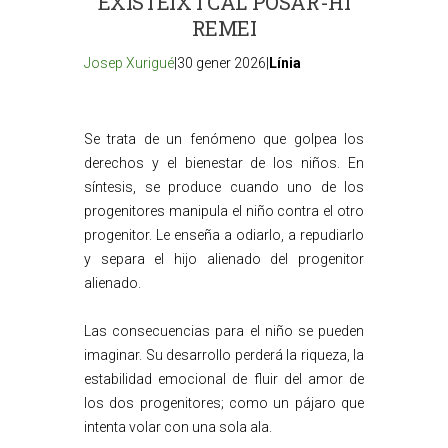
EXISTEIX I CAL POSAR-HI
REMEI
Josep Xurigué
|30 gener 2026|
Línia
Se trata de un fenómeno que golpea los
derechos y el bienestar de los niños. En
síntesis, se produce cuando uno de los
progenitores manipula el niño contra el otro
progenitor. Le enseña a odiarlo, a repudiarlo
y separa el hijo alienado del progenitor
alienado.
Las consecuencias para el niño se pueden
imaginar. Su desarrollo perderá la riqueza, la
estabilidad emocional de fluir del amor de
los dos progenitores; como un pájaro que
intenta volar con una sola ala.