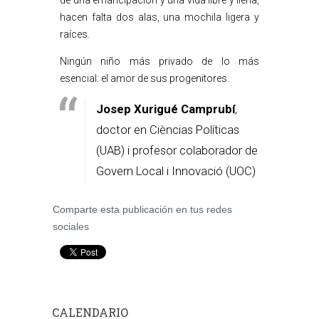
de una emancipación y una vida libre y llena,
hacen falta dos alas, una mochila ligera y
raíces.
Ningún niño más privado de lo más
esencial: el amor de sus progenitores.
Josep Xurigué Camprubí
,
doctor en Cièncias Políticas
(UAB) i profesor colaborador de
Govern Local i Innovació (UOC)
Comparte esta publicación en tus redes
sociales
CALENDARIO