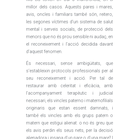
millor dels casos. Aquests pares i mares,
avis, oncles i familiars també són, reitero,
les segones víctimes d’un sistema de salut
mental i serveis socials, de protecció dels
menors que no és prou sensible ni audaç, en
el reconeixement i l’acció decidida davant
d’aquest fenomen.
És necessari, sense ambigüitats, que
s’estableixin protocols professionals per al
seu reconeixement i acció. Per tal de
restaurar amb celeritat i eficàcia, amb
l’acompanyament terapèutic i judicial
necessari, els vincles paterno i maternofilials
originaris que estan essent damnats, i
també els vincles amb els grups patern o
matern que estigui alienat: o no és greu que
els avis perdin els seus nets, per la decisió
alienadora i insana d’un pare o d’una mare? I