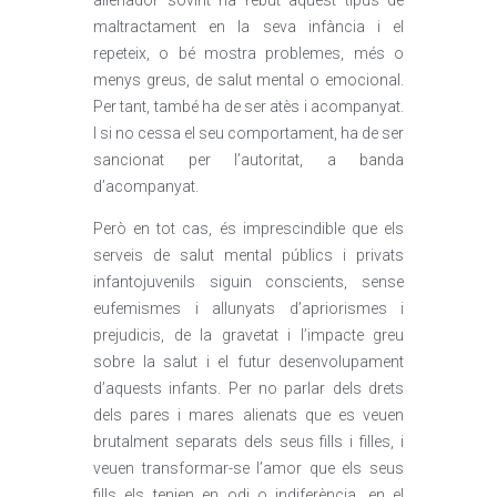
alienador sovint ha rebut aquest tipus de
maltractament en la seva infància i el
repeteix, o bé mostra problemes, més o
menys greus, de salut mental o emocional.
Per tant, també ha de ser atès i acompanyat.
I si no cessa el seu comportament, ha de ser
sancionat per l’autoritat, a banda
d’acompanyat.
Però en tot cas, és imprescindible que els
serveis de salut mental públics i privats
infantojuvenils siguin conscients, sense
eufemismes i allunyats d’apriorismes i
prejudicis, de la gravetat i l’impacte greu
sobre la salut i el futur desenvolupament
d’aquests infants. Per no parlar dels drets
dels pares i mares alienats que es veuen
brutalment separats dels seus fills i filles, i
veuen transformar-se l’amor que els seus
fills els tenien en odi o indiferència, en el