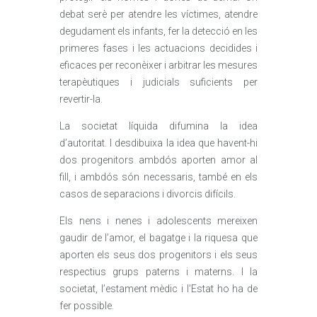
debat serè per atendre les víctimes, atendre
degudament els infants, fer la detecció en les
primeres fases i les actuacions decidides i
eficaces per reconèixer i arbitrar les mesures
terapèutiques i judicials suficients per
revertir-la.
La societat líquida difumina la idea
d’autoritat. I desdibuixa la idea que havent-hi
dos progenitors ambdós aporten amor al
fill, i ambdós són necessaris, també en els
casos de separacions i divorcis difícils.
Els nens i nenes i adolescents mereixen
gaudir de l’amor, el bagatge i la riquesa que
aporten els seus dos progenitors i els seus
respectius grups paterns i materns. I la
societat, l’estament mèdic i l’Estat ho ha de
fer possible.