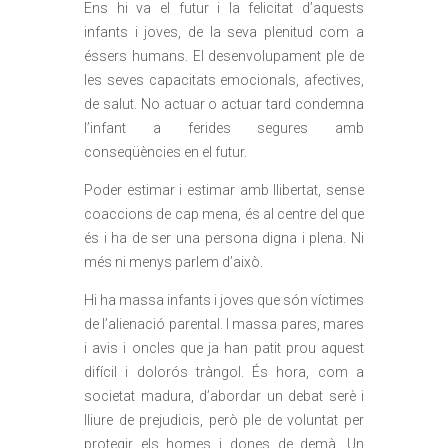
Ens hi va el futur i la felicitat d’aquests
infants i joves, de la seva plenitud com a
éssers humans. El desenvolupament ple de
les seves capacitats emocionals, afectives,
de salut. No actuar o actuar tard condemna
l’infant a ferides segures amb
conseqüències en el futur.
Poder estimar i estimar amb llibertat, sense
coaccions de cap mena, és al centre del que
és i ha de ser una persona digna i plena. Ni
més ni menys parlem d’això.
Hi ha massa infants i joves que són víctimes
de l’alienació parental. I massa pares, mares
i avis i oncles que ja han patit prou aquest
difícil i dolorós tràngol. És hora, com a
societat madura, d’abordar un debat serè i
lliure de prejudicis, però ple de voluntat per
protegir els homes i dones de demà. Un