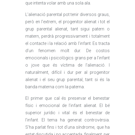
que intenta volar amb una sola ala.
L’alienació parental pot tenir diversos graus,
però en l’extrem, el progenitor alienat i tot el
grup parental alienat, tant sigui patern o
matern, perdrà progressivament i totalment
el contacte i la relació amb l’infant. Es tracta
d’un fenomen molt dur. De costos
emocionals i psicològics grans per a l’infant
o jove que és víctima de l’alienació. I
naturalment, difícil i dur per al progenitor
alienat i el seu grup parental, tant si és la
banda materna com la paterna.
El primer que cal és preservar el benestar
físic i emocional de l’infant alienat. El bé
superior jurídic i vital és el benestar de
l’infant. El tema ha generat controvèrsia.
S’ha parlat fins i tot d’una síndrome, que ha
estat discutida i no acceptada, finalment, per