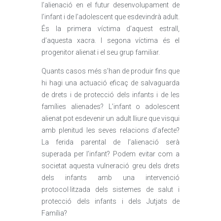
l’alienació en el futur desenvolupament de
l’infant i de l’adolescent que esdevindrà adult.
És la primera víctima d’aquest estrall,
d’aquesta xacra. I segona víctima és el
progenitor alienat i el seu grup familiar.
Quants casos més s’han de produir fins que
hi hagi una actuació eficaç de salvaguarda
de drets i de protecció dels infants i de les
famílies alienades? L’infant o adolescent
alienat pot esdevenir un adult lliure que visqui
amb plenitud les seves relacions d’afecte?
La ferida parental de l’alienació serà
superada per l’infant? Podem evitar com a
societat aquesta vulneració greu dels drets
dels infants amb una intervenció
protocol·litzada dels sistemes de salut i
protecció dels infants i dels Jutjats de
Família?