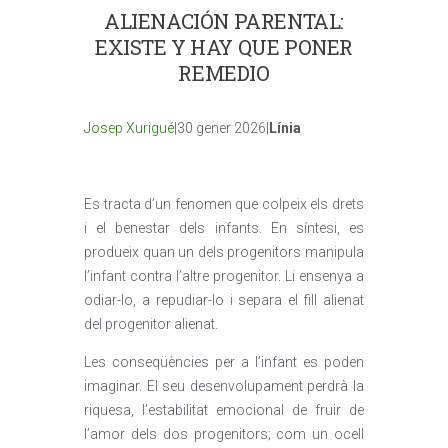
ALIENACIÓN PARENTAL:
EXISTE Y HAY QUE PONER
REMEDIO
Josep Xurigué
|30 gener 2026|
Línia
Es tracta d’un fenomen que colpeix els drets
i el benestar dels infants. En síntesi, es
produeix quan un dels progenitors manipula
l’infant contra l’altre progenitor. Li ensenya a
odiar-lo, a repudiar-lo i separa el fill alienat
del progenitor alienat.
Les conseqüències per a l’infant es poden
imaginar. El seu desenvolupament perdrà la
riquesa, l’estabilitat emocional de fruir de
l’amor dels dos progenitors; com un ocell