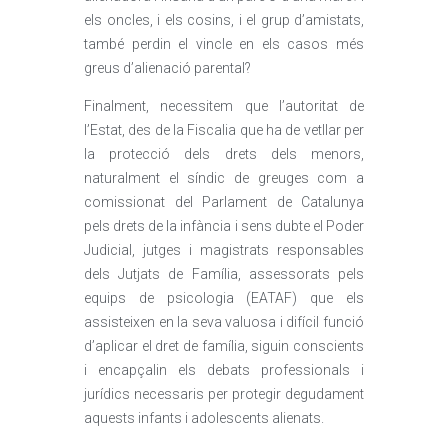
els oncles, i els cosins, i el grup d’amistats,
també perdin el vincle en els casos més
greus d’alienació parental?
Finalment, necessitem que l’autoritat de
l’Estat, des de la Fiscalia que ha de vetllar per
la protecció dels drets dels menors,
naturalment el síndic de greuges com a
comissionat del Parlament de Catalunya
pels drets de la infància i sens dubte el Poder
Judicial, jutges i magistrats responsables
dels Jutjats de Família, assessorats pels
equips de psicologia (EATAF) que els
assisteixen en la seva valuosa i difícil funció
d’aplicar el dret de família, siguin conscients
i encapçalin els debats professionals i
jurídics necessaris per protegir degudament
aquests infants i adolescents alienats.