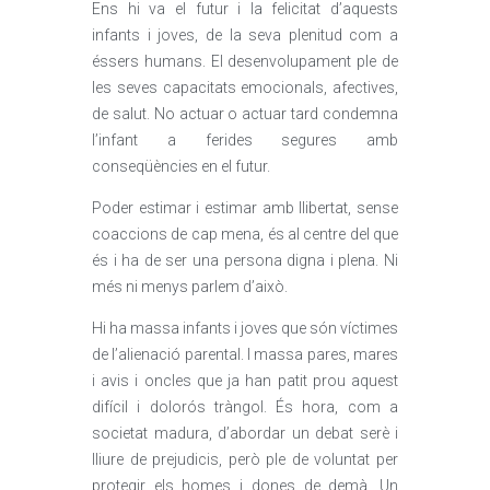
Ens hi va el futur i la felicitat d’aquests
infants i joves, de la seva plenitud com a
éssers humans. El desenvolupament ple de
les seves capacitats emocionals, afectives,
de salut. No actuar o actuar tard condemna
l’infant a ferides segures amb
conseqüències en el futur.
Poder estimar i estimar amb llibertat, sense
coaccions de cap mena, és al centre del que
és i ha de ser una persona digna i plena. Ni
més ni menys parlem d’això.
Hi ha massa infants i joves que són víctimes
de l’alienació parental. I massa pares, mares
i avis i oncles que ja han patit prou aquest
difícil i dolorós tràngol. És hora, com a
societat madura, d’abordar un debat serè i
lliure de prejudicis, però ple de voluntat per
protegir els homes i dones de demà. Un