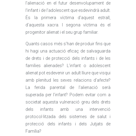
l’alienació en el futur desenvolupament de
l’infant i de l’adolescent que esdevindrà adult.
És la primera víctima d’aquest estrall,
d’aquesta xacra. I segona víctima és el
progenitor alienat i el seu grup familiar.
Quants casos més s’han de produir fins que
hi hagi una actuació eficaç de salvaguarda
de drets i de protecció dels infants i de les
famílies alienades? L’infant o adolescent
alienat pot esdevenir un adult lliure que visqui
amb plenitud les seves relacions d’afecte?
La ferida parental de l’alienació serà
superada per l’infant? Podem evitar com a
societat aquesta vulneració greu dels drets
dels infants amb una intervenció
protocol·litzada dels sistemes de salut i
protecció dels infants i dels Jutjats de
Família?