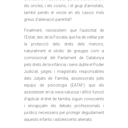
els oncles, i els cosins, i el grup d’amistats,
també perdin el vincle en els casos més
greus d’alienació parental?
Finalment, necessitem que l’autoritat de
l’Estat, des de la Fiscalia que ha de vetllar per
la protecció dels drets dels menors,
naturalment el síndic de greuges com a
comissionat del Parlament de Catalunya
pels drets de la infància i sens dubte el Poder
Judicial, jutges i magistrats responsables
dels Jutjats de Família, assessorats pels
equips de psicologia (EATAF) que els
assisteixen en la seva valuosa i difícil funció
d’aplicar el dret de família, siguin conscients
i encapçalin els debats professionals i
jurídics necessaris per protegir degudament
aquests infants i adolescents alienats.