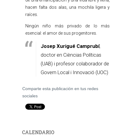
de una emancipación y una vida libre y llena,
hacen falta dos alas, una mochila ligera y
raíces.
Ningún niño más privado de lo más
esencial: el amor de sus progenitores.
Josep Xurigué Camprubí
,
doctor en Cièncias Políticas
(UAB) i profesor colaborador de
Govern Local i Innovació (UOC)
Comparte esta publicación en tus redes
sociales
CALENDARIO