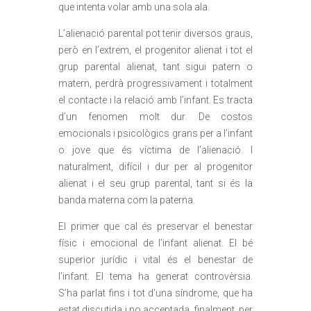
que intenta volar amb una sola ala.
L’alienació parental pot tenir diversos graus,
però en l’extrem, el progenitor alienat i tot el
grup parental alienat, tant sigui patern o
matern, perdrà progressivament i totalment
el contacte i la relació amb l’infant. Es tracta
d’un fenomen molt dur. De costos
emocionals i psicològics grans per a l’infant
o jove que és víctima de l’alienació. I
naturalment, difícil i dur per al progenitor
alienat i el seu grup parental, tant si és la
banda materna com la paterna.
El primer que cal és preservar el benestar
físic i emocional de l’infant alienat. El bé
superior jurídic i vital és el benestar de
l’infant. El tema ha generat controvèrsia.
S’ha parlat fins i tot d’una síndrome, que ha
estat discutida i no acceptada, finalment, per