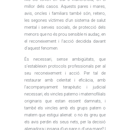
millor dels casos. Aquests pares i mares,
avis, oncles i familiars també són, reitero,
les segones víctimes d’un sistema de salut
mental i serveis socials, de protecció dels
menors que no és prou sensible ni audaç, en
el reconeixement i l’acció decidida davant
d’aquest fenomen.
És necessari, sense ambigüitats, que
s’estableixin protocols professionals per al
seu reconeixement i acció. Per tal de
restaurar amb celeritat i eficàcia, amb
l’acompanyament terapèutic i judicial
necessari, els vincles paterno i maternofilials
originaris que estan essent damnats, i
també els vincles amb els grups patern o
matern que estigui alienat: o no és greu que
els avis perdin els seus nets, per la decisió
alienadora i insana d’un pare o d’una mare? I