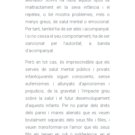
alienador sovint ha rebut aquest tipus de
maltractament en la seva infància i el
repeteix, o bé mostra problemes, més o
menys greus, de salut mental o emocional.
Per tant, també ha de ser atès i acompanyat.
I si no cessa el seu comportament, ha de ser
sancionat per l’autoritat, a banda
d’acompanyat.
Però en tot cas, és imprescindible que els
serveis de salut mental públics i privats
infantojuvenils siguin conscients, sense
eufemismes i allunyats d’apriorismes i
prejudicis, de la gravetat i l’impacte greu
sobre la salut i el futur desenvolupament
d’aquests infants. Per no parlar dels drets
dels pares i mares alienats que es veuen
brutalment separats dels seus fills i filles, i
veuen transformar-se l’amor que els seus
fills els tenien en odi o indiferència, en el