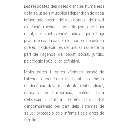
Les respostes des de les ciències humanes i
de la salut són múltiples i dependran de cada
infant, adolescent, del seu context, del nivell
d’atenció mèdica i psicològica que hagi
rebut, de la intervenció judicial que s’hagi
produït en cada cas. En tot cas, és necessari
que es produeixin les denúncies i que formi
part de l’agenda del debat social, jurídic,
psicològic i públic, en definitiva.
Molts pares i mares víctimes també de
l’alienació acaben no realitzant les accions
de denúncia davant l’autoritat civil i judicial,
cansats de burocràcia, lentitud, falta
d’eficàcia i, dut a l’extrem, fins i tot
d’incomprensió per part dels sistemes de
salut i protecció dels infants i dels drets de
família.