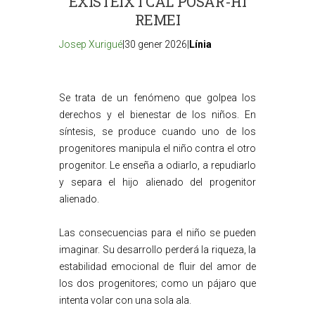
EXISTEIX I CAL POSAR-HI
REMEI
Josep Xurigué
|30 gener 2026|
Línia
Se trata de un fenómeno que golpea los
derechos y el bienestar de los niños. En
síntesis, se produce cuando uno de los
progenitores manipula el niño contra el otro
progenitor. Le enseña a odiarlo, a repudiarlo
y separa el hijo alienado del progenitor
alienado.
Las consecuencias para el niño se pueden
imaginar. Su desarrollo perderá la riqueza, la
estabilidad emocional de fluir del amor de
los dos progenitores; como un pájaro que
intenta volar con una sola ala.