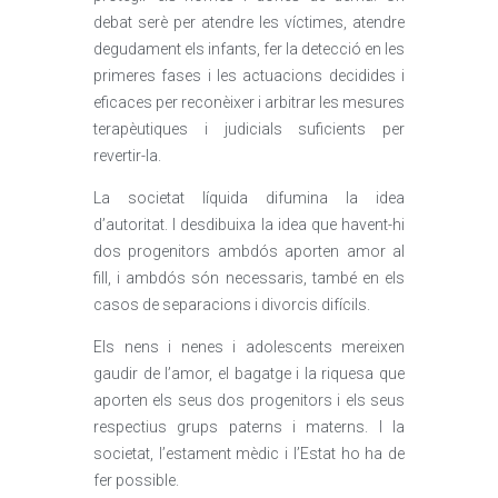
debat serè per atendre les víctimes, atendre
degudament els infants, fer la detecció en les
primeres fases i les actuacions decidides i
eficaces per reconèixer i arbitrar les mesures
terapèutiques i judicials suficients per
revertir-la.
La societat líquida difumina la idea
d’autoritat. I desdibuixa la idea que havent-hi
dos progenitors ambdós aporten amor al
fill, i ambdós són necessaris, també en els
casos de separacions i divorcis difícils.
Els nens i nenes i adolescents mereixen
gaudir de l’amor, el bagatge i la riquesa que
aporten els seus dos progenitors i els seus
respectius grups paterns i materns. I la
societat, l’estament mèdic i l’Estat ho ha de
fer possible.