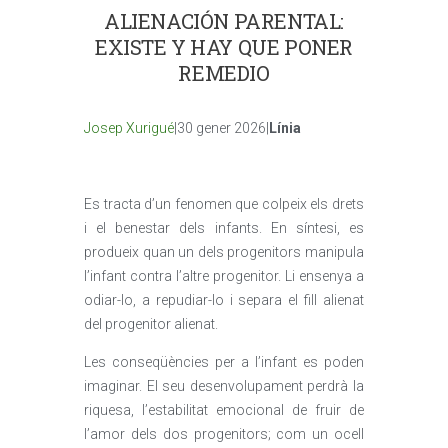
ALIENACIÓN PARENTAL:
EXISTE Y HAY QUE PONER
REMEDIO
Josep Xurigué
|30 gener 2026|
Línia
Es tracta d’un fenomen que colpeix els drets
i el benestar dels infants. En síntesi, es
produeix quan un dels progenitors manipula
l’infant contra l’altre progenitor. Li ensenya a
odiar-lo, a repudiar-lo i separa el fill alienat
del progenitor alienat.
Les conseqüències per a l’infant es poden
imaginar. El seu desenvolupament perdrà la
riquesa, l’estabilitat emocional de fruir de
l’amor dels dos progenitors; com un ocell