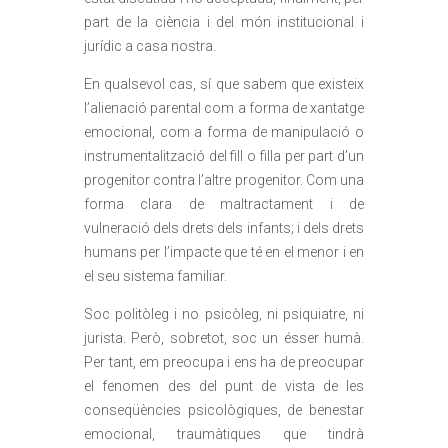
part de la ciència i del món institucional i
jurídic a casa nostra.
En qualsevol cas, sí que sabem que existeix
l’alienació parental com a forma de xantatge
emocional, com a forma de manipulació o
instrumentalització del fill o filla per part d’un
progenitor contra l’altre progenitor. Com una
forma clara de maltractament i de
vulneració dels drets dels infants; i dels drets
humans per l’impacte que té en el menor i en
el seu sistema familiar.
Soc politòleg i no psicòleg, ni psiquiatre, ni
jurista. Però, sobretot, soc un ésser humà.
Per tant, em preocupa i ens ha de preocupar
el fenomen des del punt de vista de les
conseqüències psicològiques, de benestar
emocional, traumàtiques que tindrà